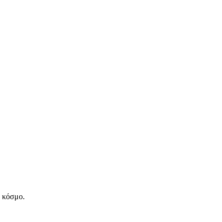
ν κόσμο.