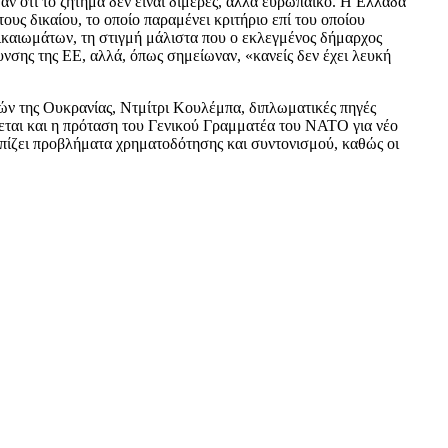
αν ότι το ζήτημα δεν είναι διμερές, αλλά ευρωπαϊκό. Η Ελλάδα
ους δικαίου, το οποίο παραμένει κριτήριο επί του οποίου
δικαιωμάτων, τη στιγμή μάλιστα που ο εκλεγμένος δήμαρχος
νσης της ΕΕ, αλλά, όπως σημείωναν, «κανείς δεν έχει λευκή
ν της Ουκρανίας, Ντμίτρι Κουλέμπα, διπλωματικές πηγές
σεται και η πρόταση του Γενικού Γραμματέα του ΝΑΤΟ για νέο
τωπίζει προβλήματα χρηματοδότησης και συντονισμού, καθώς οι