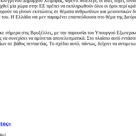
 εκλεγμένου Δημάρχου Χειμάρας, Φρέντι Μπελέρι, οι ίδιες πηγές τόνισ
χθεί μία χώρα στην ΕΕ πρέπει να εκπληρωθούν όλοι οι όροι περί κράτ
μπορούν να γίνουν εκπτώσεις σε θέματα ανθρωπίνων και μειονοτικών 
του. Η Ελλάδα ναι μεν παραμένει επισπεύδουσα στο θέμα της Διεύρυ
ε σήμερα στις Βρυξέλλες, με την παρουσία του Υπουργού Εξωτερικώ
ας να συνεχίσει να αμύνεται αποτελεσματικά. Στο πλαίσιο αυτό εντάσ
ων σε βάθος πενταετίας. Το σχέδιο αυτό, πάντως, δείχνει να αντιμε
άτος»