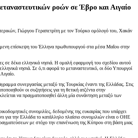
μεταναστευτικών ροών σε Έβρο και Αιγαίο
τερικών, Γιώργου Γεραπετρίτη με τον Τούρκο ομόλογό του, Χακάν
ικείμενη επίσκεψη του Έλληνα πρωθυπουργού στα μέσα Μαΐου στην
ίτες σε δέκα ελληνικά νησιά. Η ομαλή εφαρμογή του σχεδίου αυτού
λληνικά νησιά. Σε ό,τι αφορά το μεταναστευτικό, οι δύο Υπουργοί
Αιγαίο.
γραμμα συνεργασίας μεταξύ της Τουρκίας έναντι της Ελλάδας. Στις
οποιηθούν οι συζητήσεις για τη θετική ατζέντα στην
κλείεται να πραγματοποιηθεί άλλη μία συνάντηση μεταξύ των
οικοδομητικές συνομιλίες, δεδομένης της ευκαιρίας που υπάρχει
τι για την Ελλάδα το κατάλληλο πλαίσιο συνομιλιών είναι ο ΟΗΕ
πραγματεύσεων με στόχο την επανένωση της Κύπρου στη βάση μιας