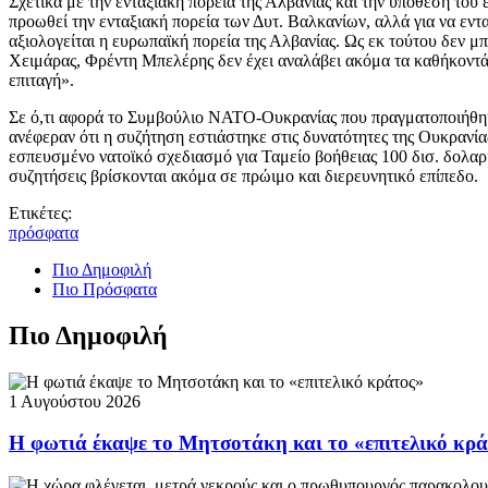
Σχετικά με την ενταξιακή πορεία της Αλβανίας και την υπόθεση του
προωθεί την ενταξιακή πορεία των Δυτ. Βαλκανίων, αλλά για να εντα
αξιολογείται η ευρωπαϊκή πορεία της Αλβανίας. Ως εκ τούτου δεν 
Χειμάρας, Φρέντη Μπελέρης δεν έχει αναλάβει ακόμα τα καθήκοντά 
επιταγή».
Σε ό,τι αφορά το Συμβούλιο ΝΑΤΟ-Ουκρανίας που πραγματοποιήθηκ
ανέφεραν ότι η συζήτηση εστιάστηκε στις δυνατότητες της Ουκρανί
εσπευσμένο νατοϊκό σχεδιασμό για Ταμείο βοήθειας 100 δισ. δολαρί
συζητήσεις βρίσκονται ακόμα σε πρώιμο και διερευνητικό επίπεδο.
Ετικέτες:
πρόσφατα
Πιο Δημοφιλή
Πιο Πρόσφατα
Πιο Δημοφιλή
1 Αυγούστου 2026
Η φωτιά έκαψε το Μητσοτάκη και το «επιτελικό κρ