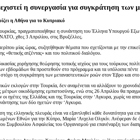
εχιστεί η συνεργασία για συγκράτηση των 
ζει η Αθήνα για το Κυπριακό
 Τουρκίας, πραγματοποιήθηκε η συνάντηση του Έλληνα Υπουργού Εξω
ΝΑΤΟ, χθες 3 Απριλίου, στις Βρυξέλλες.
 περίπου μίας ώρας, συζητήθηκαν θέματα που σχετίζονται με την επ
ς «θετικής ατζέντας» και του πολιτικού διαλόγου.
αδικασίας χορήγησης θεώρησης τοπικής ισχύος για τους τούρκους πολ
ενων εβδομάδων θα προστεθούν στο πρόγραμμα και τα υπόλοιπα πέντε ε
 στόχο τη συγκράτηση των μεταναστευτικών ροών στον Έβρο και στο 
ικών εκλογών στην Τουρκία, δεν αναμένεται να αλλάξουν το χρονοδιά
 μέτρων οικοδόμησης εμπιστοσύνης, ενώ στις 26 Απριλίου θα πραγματ
οι ηγέτες της Ελλάδας και της Τουρκίας στην ‘Αγκυρα, χωρίς να απο
νάντησης των δύο ηγετών στην ‘Αγκυρα.
ση της ελληνικής πλευράς είναι να εξαντληθεί κάθε δυνατότητα για επ
ωμένων Εθνών για την Κύπρο, Μαρία ‘Ανχελα Ολγκίν. Ανέφεραν δε ό
 του Συμβουλίου Ασφαλείας του Οργανισμού για επανέναρξη των δια