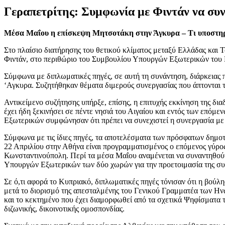
Γεραπετρίτης: Συμφωνία με Φιντάν να συν
Μέσα Μαΐου η επίσκεψη Μητσοτάκη στην Άγκυρα – Τι υποστηρί
Στο πλαίσιο διατήρησης του θετικού κλίματος μεταξύ Ελλάδας και
Φιντάν, στο περιθώριο του Συμβουλίου Υπουργών Εξωτερικών του 
Σύμφωνα με διπλωματικές πηγές, σε αυτή τη συνάντηση, διάρκειας
‘Αγκυρα. Συζητήθηκαν θέματα διμερούς συνεργασίας που άπτονται τη
Αντικείμενο συζήτησης υπήρξε, επίσης, η επιτυχής εκκίνηση της δι
έχει ήδη ξεκινήσει σε πέντε νησιά του Αιγαίου και εντός των επόμ
Εξωτερικών συμφώνησαν ότι πρέπει να συνεχιστεί η συνεργασία με
Σύμφωνα με τις ίδιες πηγές, τα αποτελέσματα των πρόσφατων δημοτ
22 Απριλίου στην Αθήνα είναι προγραμματισμένος ο επόμενος γύρος
Κωνσταντινούπολη. Περί τα μέσα Μαΐου αναμένεται να συναντηθούν 
Υπουργών Εξωτερικών των δύο χωρών για την προετοιμασία της συ
Σε ό,τι αφορά το Κυπριακό, διπλωματικές πηγές τόνισαν ότι η βούλη
μετά το διορισμό της απεσταλμένης του Γενικού Γραμματέα των Ην
και το κεκτημένο που έχει διαμορφωθεί από τα σχετικά Ψηφίσματα
διζωνικής, δικοινοτικής ομοσπονδίας.