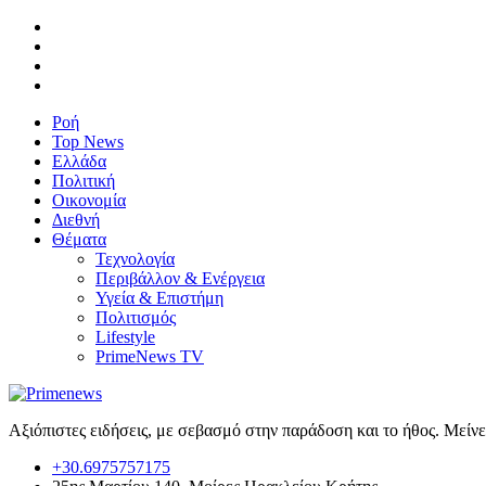
Ροή
Top News
Ελλάδα
Πολιτική
Οικονομία
Διεθνή
Θέματα
Τεχνολογία
Περιβάλλον & Ενέργεια
Υγεία & Επιστήμη
Πολιτισμός
Lifestyle
PrimeNews TV
Αξιόπιστες ειδήσεις, με σεβασμό στην παράδοση και το ήθος. Μείν
+30.6975757175