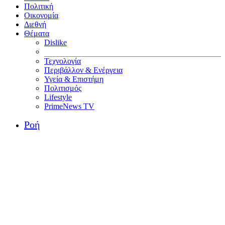
Πολιτική
Οικονομία
Διεθνή
Θέματα
Dislike
Τεχνολογία
Περιβάλλον & Ενέργεια
Υγεία & Επιστήμη
Πολιτισμός
Lifestyle
PrimeNews TV
Ροή