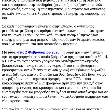
Πιθανώς η πιο σημαντική μεμονωμένη τακτική για τη διατήρηση
και την παράταση της πανδημίας (μέχρι σήμερα) ήταν ο εντελώς
καινοφανής, εντελώς μη επιστημονικός, μη ιατρικός και αντίθετος
σε κάθε έννοια κοινής λογικής, τρόπος μέτρησης της επιρροής του
ιού.
Σε κάθε προηγούμενη επιδημία στην ιστορία, ο αντίκτυπος
μετρήθηκε με βάση τον αριθμό των ανθρώπων που αρρώστησαν
και πέθαναν. Ο αριθμός των ατόμων που νοσηλεύτηκαν ήταν
επίσης μια σημαντική μέτρηση. Ως «κρούσμα» θεωρείτο κάποιος
που είχε συμπτώματα που απαιτούσαν θεραπεία.
Ωστόσο,
στις 2 Φεβρουαρίου 2020
[ή νωρίτερα – αυτή είναι η
πρώτη ημερομηνία στην οποία βρήκα ένα αρχείο για αυτό το θέμα],
ο ΠΟΥ – το εκτελεστικό γραφείο για διατάγματα πανδημικής
βιοασφάλειας – ενημέρωσε τον «ορισμό του επιβεβαιωμένου
κρούσματος» σε: «
Άτομο με εργαστηριακή επιβεβαίωση λοίμωξης,
ανεξάρτητα από κλινικά σημάδια και συμπτώματα
». Με βάση αυτόν
τον ριζικά αντι-επιστημονικό ορισμό, το τεστ PCR – που
κυκλοφόρησε βιαστικά μια εβδομάδα πριν από την αλλαγή στον
ορισμό της έννοιας του κρούσματος και έφτασε σε ένα επίπεδο
ευαισθησίας που θα μπορούσε να βγάλει θετικό αποτέλεσμα και σε
έναν ανανά – παρείχε μια ατελείωτη, κατακλυσμιαία πλημμύρα από
νέα «κρούσματα».
Στη συνέχεια, όλες οι κατευθυντήριες γραμμές και οι συστάσεις