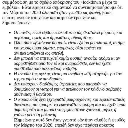
συμμόρφωση με το σχέδιο απόκρισης του «lockdown μέχρι το
εμβόλιο». Είναι εξαιρετικά σημαντικό να συνειδητοποιήσουμε ότι
τον Μάρτιο του 2020
όλα αυτά
ήταν γνωστά ως ψευδή
, βάσει
επιστημονικών στοιχείων και ιατρικών ερευνών και
δημοσιεύσεων:
Οι πάντες είναι εξίσου ευάλωτοι: ο ιός σκοτώνει μικρούς και
μεγάλους, υγιείς και άρρωστους αδιακρίτως.
Όλοι όσοι «βγαίνουν θετικοί» είναι εξίσου μεταδοτικοί, ακόμη
και χωρίς συμπτώματα, επομένως όλοι πρέπει να
αντιμετωπίζονται ως απειλή.
Δεν μπορεί να επιτευχθεί καμία φυσική ανοσία: ακόμα κι αν
αρρωστήσετε από τον ιό και αναρρώσετε, δεν θα έχετε
προστασία από μελλοντική νόσηση.
Η ανοσία της αγέλης είναι μια ανήθικη «στρατηγική» για τον
τερματισμό των πανδημιών.
Δεν υπάρχουν διαθέσιμες θεραπείες που μπορούν να
δοκιμάσουν οι γιατροί για να μειώσουν τον κίνδυνο σοβαρής
ασθένειας ή θανάτου.
Ο κορωνοϊός έχει ξεχωριστά μακροχρόνιες και εξουθενωτικές
συνέπειες, που μπορεί να εμφανιστούν ακόμη και αν έχετε ήπια
συμπτώματα και μπορεί να εμφανιστούν ξαφνικά, μήνες ή
χρόνια μετά τη μόλυνση.
[Σημείωση: αυτό δεν ήταν γνωστό εάν ήταν αληθές ή ψευδές
τον Μάρτιο του 2020, επειδή δεν είχε περάσει αρκετός