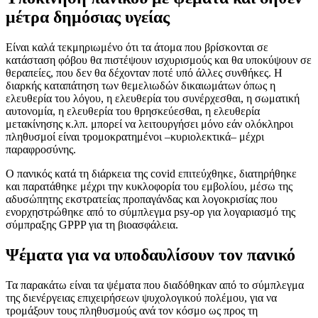
μέτρα δημόσιας υγείας
Είναι καλά τεκμηριωμένο ότι τα άτομα που βρίσκονται σε
κατάσταση φόβου θα πιστέψουν ισχυρισμούς και θα υποκύψουν σε
θεραπείες, που δεν θα δέχονταν ποτέ υπό άλλες συνθήκες. Η
διαρκής καταπάτηση των θεμελιωδών δικαιωμάτων όπως η
ελευθερία του λόγου, η ελευθερία του συνέρχεσθαι, η σωματική
αυτονομία, η ελευθερία του θρησκεύεσθαι, η ελευθερία
μετακίνησης κ.λπ. μπορεί να λειτουργήσει μόνο εάν ολόκληροι
πληθυσμοί είναι τρομοκρατημένοι –κυριολεκτικά– μέχρι
παραφροσύνης.
Ο πανικός κατά τη διάρκεια της covid επιτεύχθηκε, διατηρήθηκε
και παρατάθηκε μέχρι την κυκλοφορία του εμβολίου, μέσω της
αδυσώπητης εκστρατείας προπαγάνδας και λογοκρισίας που
ενορχηστρώθηκε από το σύμπλεγμα psy-op για λογαριασμό της
σύμπραξης GPPP για τη βιοασφάλεια.
Ψέματα για να υποδαυλίσουν τον πανικό
Τα παρακάτω είναι τα ψέματα που διαδόθηκαν από το σύμπλεγμα
της διενέργειας επιχειρήσεων ψυχολογικού πολέμου, για να
τρομάξουν τους πληθυσμούς ανά τον κόσμο ως προς τη