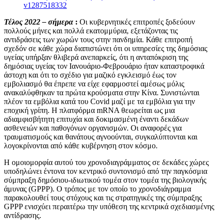
Τέλος 2022 – σήμερα
:
Οι κυβερνητικές επιτροπές ξοδεύουν
πολλούς μήνες και πολλά εκατομμύρια, εξετάζοντας τις
αντιδράσεις των χωρών τους στην πανδημία. Κάθε επιτροπή
σχεδόν σε κάθε χώρα διαπιστώνει ότι οι υπηρεσίες της δημόσιας
υγείας υπήρξαν θλιβερά ανεπαρκείς, ότι η ανταπόκριση της
δημόσιας υγείας τον Ιανουάριο-Φεβρουάριο ήταν καταστροφικά
άστοχη και ότι το σχέδιο για μαζικό εγκλεισμό έως τον
εμβολιασμό θα έπρεπε να είχε εφαρμοστεί αμέσως μόλις
ανακαλύφθηκαν τα πρώτα κρούσματα στην Κίνα. Συνιστώνται
πλέον τα εμβόλια κατά του Covid μαζί με τα εμβόλια για την
εποχική γρίπη. Η πλατφόρμα mRNA θεωρείται ως μια
αδιαμφισβήτητη επιτυχία και δοκιμασμένη έναντι δεκάδων
ασθενειών και παθογόνων οργανισμών. Οι αναφορές για
τραυματισμούς και θανάτους αγνοούνται, συγκαλύπτονται και
λογοκρίνονται από κάθε κυβέρνηση στον κόσμο.
Η ομοιομορφία αυτού του χρονοδιαγράμματος σε δεκάδες χώρες
υποδηλώνει έντονα τον κεντρικό συντονισμό από την παγκόσμια
σύμπραξη δημόσιου-ιδιωτικού τομέα στον τομέα της βιολογικής
άμυνας (GPPP). Ο τρόπος με τον οποίο το χρονοδιάγραμμα
παρακολουθεί τους στόχους και τις στρατηγικές της σύμπραξης
GPPP ενισχύει περαιτέρω την υπόθεση της κεντρικά σχεδιασμένης
αντίδρασης.