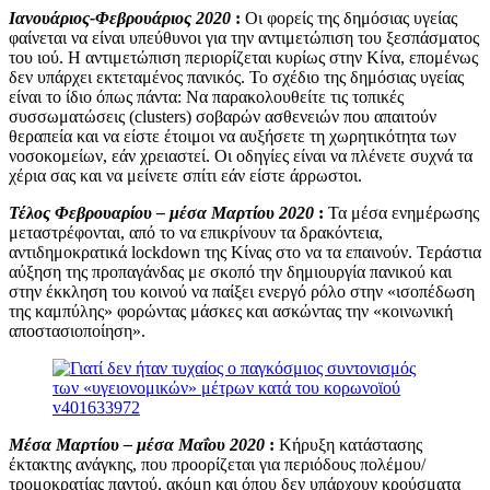
Ιανουάριος-Φεβρουάριος 2020
:
Οι φορείς της δημόσιας υγείας
φαίνεται να είναι υπεύθυνοι για την αντιμετώπιση του ξεσπάσματος
του ιού. Η αντιμετώπιση περιορίζεται κυρίως στην Κίνα, επομένως
δεν υπάρχει εκτεταμένος πανικός. Το σχέδιο της δημόσιας υγείας
είναι το ίδιο όπως πάντα: Να παρακολουθείτε τις τοπικές
συσσωματώσεις (clusters) σοβαρών ασθενειών που απαιτούν
θεραπεία και να είστε έτοιμοι να αυξήσετε τη χωρητικότητα των
νοσοκομείων, εάν χρειαστεί. Οι οδηγίες είναι να πλένετε συχνά τα
χέρια σας και να μείνετε σπίτι εάν είστε άρρωστοι.
Τέλος Φεβρουαρίου – μέσα Μαρτίου 2020
:
Τα μέσα ενημέρωσης
μεταστρέφονται, από το να επικρίνουν τα δρακόντεια,
αντιδημοκρατικά lockdown της Κίνας στο να τα επαινούν. Τεράστια
αύξηση της προπαγάνδας με σκοπό την δημιουργία πανικού και
στην έκκληση του κοινού να παίξει ενεργό ρόλο στην «ισοπέδωση
της καμπύλης» φορώντας μάσκες και ασκώντας την «κοινωνική
αποστασιοποίηση».
Μέσα Μαρτίου – μέσα Μαΐου 2020
:
Κήρυξη κατάστασης
έκτακτης ανάγκης, που προορίζεται για περιόδους πολέμου/
τρομοκρατίας παντού, ακόμη και όπου δεν υπάρχουν κρούσματα