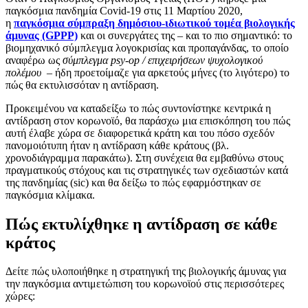
παγκόσμια πανδημία Covid-19 στις 11 Μαρτίου 2020,
η
παγκόσμια σύμπραξη δημόσιου-ιδιωτικού τομέα βιολογικής
άμυνας (GPPP)
και οι συνεργάτες της – και το πιο σημαντικό: το
βιομηχανικό σύμπλεγμα λογοκρισίας και προπαγάνδας, το οποίο
αναφέρω ως
σύμπλεγμα psy-op / επιχειρήσεων ψυχoλογικού
πολέμου
– ήδη προετοίμαζε για αρκετούς μήνες (το λιγότερο) το
πώς θα εκτυλισσόταν η αντίδραση.
Προκειμένου να καταδείξω το πώς συντονίστηκε κεντρικά η
αντίδραση στον κορωνοϊό, θα παράσχω μια επισκόπηση του πώς
αυτή έλαβε χώρα σε διαφορετικά κράτη και του πόσο σχεδόν
πανομοιότυπη ήταν η αντίδραση κάθε κράτους (βλ.
χρονοδιάγραμμα παρακάτω). Στη συνέχεια θα εμβαθύνω στους
πραγματικούς στόχους και τις στρατηγικές των σχεδιαστών κατά
της πανδημίας (sic) και θα δείξω το πώς εφαρμόστηκαν σε
παγκόσμια κλίμακα.
Πώς εκτυλίχθηκε η αντίδραση σε κάθε
κράτος
Δείτε πώς υλοποιήθηκε η στρατηγική της βιολογικής άμυνας για
την παγκόσμια αντιμετώπιση του κορωνοϊού στις περισσότερες
χώρες: