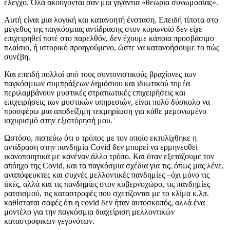
έλεγχο. Όλα ακούγονται σαν μια γιγάντια «θεωρία συνωμοσίας».
Αυτή είναι μια λογική και κατανοητή ένσταση. Επειδή τίποτα στο
μέγεθος της παγκόσμιας αντίδρασης στον κορωνοϊό δεν είχε
επιχειρηθεί ποτέ στο παρελθόν, δεν έχουμε κάποια προσβάσιμο
πλαίσιο, ή ιστορικό προηγούμενο, ώστε να κατανοήσουμε το πώς
συνέβη.
Και επειδή πολλοί από τους συντονιστικούς βραχίονες των
παγκόσμιων συμπράξεων δημόσιου και ιδιωτικού τομέα
περιλαμβάνουν μυστικές στρατιωτικές επιχειρήσεις και
επιχειρήσεις των μυστικών υπηρεσιών, είναι πολύ δύσκολο να
προσφέρω μια αποδείξιμη τεκμηρίωση για κάθε μεμονωμένο
ισχυρισμό στην εξιστόρησή μου.
Ωστόσο, πιστεύω ότι ο τρόπος με τον οποίο εκτυλίχθηκε η
αντίδραση στην πανδημία Covid δεν μπορεί να ερμηνευθεί
ικανοποιητικά με κανέναν άλλο τρόπο. Και όταν εξετάζουμε τον
απόηχο της Covid, και τα παγκόσμια σχέδια για τις, όπως μας λένε,
αναπόφευκτες και συχνές μελλοντικές πανδημίες –όχι μόνο τις
ιϊκές, αλλά και τις πανδημίες στον κυβερνοχώρο, τις πανδημίες
ρατσισμού, τις καταστροφές που σχετίζονται με το κλίμα κ.λπ.
καθίσταται σαφές ότι η covid δεν ήταν αυτοσκοπός, αλλά ένα
μοντέλο για την παγκόσμια διαχείριση μελλοντικών
καταστροφικών γεγονότων.