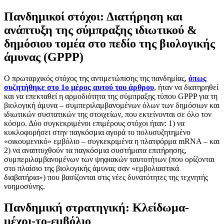
Πανδημικοί στόχοι: Διατήρηση και
ανάπτυξη της σύμπραξης ιδιωτικού &
δημόσιου τομέα στο πεδίο της βιολογικής
άμυνας (GPPP)
Ο πρωταρχικός στόχος της αντιμετώπισης της πανδημίας,
όπως
συζητήθηκε στο 1ο μέρος αυτού του άρθρου
, ήταν να διατηρηθεί
και να επεκταθεί η αρμοδιότητα της σύμπραξης τύπου GPPP για τη
βιολογική άμυνα – συμπεριλαμβανομένων όλων των δημόσιων και
ιδιωτικών συστατικών της στοιχείων, που εκτείνονται σε όλο τον
κόσμο. Δύο συγκεκριμένοι επιμέρους στόχοι ήταν: 1) να
κυκλοφορήσει στην παγκόσμια αγορά το πολυσυζητημένο
«οικουμενικό» εμβόλιο – συγκεκριμένα η πλατφόρμα mRNA – και
2) να αναπτυχθούν τα παγκόσμια συστήματα επιτήρησης,
συμπεριλαμβανομένων των ψηφιακών ταυτοτήτων (που ορίζονται
στο πλαίσιο της βιολογικής άμυνας σαν «εμβολιαστικά
διαβατήρια») που βασίζονται στις νέες δυνατότητες της τεχνητής
νοημοσύνης.
Πανδημική στρατηγική: Κλείδωμα-
μέχρι-το-εμβόλιο