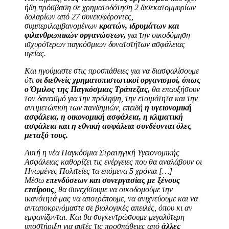
ήδη πρόσβαση σε χρηματοδότηση 2 δισεκατομμυρίων
δολαρίων από 27 συνεισφέροντες,
συμπεριλαμβανομένων
κρατών, ιδρυμάτων και
φιλανθρωπικών οργανώσεων,
για την οικοδόμηση
ισχυρότερων παγκόσμιων δυνατοτήτων ασφάλειας
υγείας.
Και ηγούμαστε στις προσπάθειες για να διασφαλίσουμε
ότι
οι διεθνείς χρηματοπιστωτικοί οργανισμοί, όπως
ο Όμιλος της Παγκόσμιας Τράπεζας,
θα επαυξήσουν
τον δανεισμό για την πρόληψη, την ετοιμότητα και την
αντιμετώπιση των πανδημιών, επειδή
η υγειονομική
ασφάλεια, η οικονομική ασφάλεια, η κλιματική
ασφάλεια και η εθνική ασφάλεια συνδέονται
όλες
μεταξύ τους.
Αυτή η νέα Παγκόσμια Στρατηγική Υγειονομικής
Ασφάλειας καθορίζει τις ενέργειες που θα αναλάβουν οι
Ηνωμένες Πολιτείες τα επόμενα 5 χρόνια […]
Μέσω
επενδύσεων και συνεργασίας με ξένους
εταίρους
, θα συνεχίσουμε να οικοδομούμε την
ικανότητά μας να αποτρέπουμε, να ανιχνεύουμε και να
ανταποκρινόμαστε σε βιολογικές απειλές, όπου κι αν
εμφανίζονται. Και θα συγκεντρώσουμε μεγαλύτερη
υποστήριξη για αυτές τις προσπάθειες από
άλλες