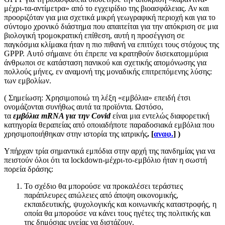
μέχρι-τα-αντίμετρα» από το εγχειρίδιο της βιοασφάλειας. Αν και
προοριζόταν για μια σχετικά μικρή γεωγραφική περιοχή και για το
σύντομο χρονικό διάστημα που απαιτείται για την απόκριση σε μια
βιολογική τρομοκρατική επίθεση, αυτή η προσέγγιση σε
παγκόσμια κλίμακα ήταν η πιο πιθανή να επιτύχει τους στόχους της
GPPP. Αυτό σήμαινε ότι έπρεπε να κρατηθούν δισεκατομμύρια
άνθρωποι σε κατάσταση πανικού και σχετικής απομόνωσης για
πολλούς μήνες, εν αναμονή της μοναδικής επιτρεπόμενης λύσης:
των εμβολίων.
( Σημείωση: Χρησιμοποιώ τη λέξη «εμβόλια» επειδή έτσι
ονομάζονται συνήθως αυτά τα προϊόντα. Ωστόσο,
τα
εμβόλια
mRNA για την Covid
είναι μια εντελώς διαφορετική
κατηγορία θεραπείας από οποιαδήποτε παραδοσιακά εμβόλια που
χρησιμοποιήθηκαν στην ιστορία της ιατρικής
. [
αναφ.
] )
Υπήρχαν τρία σημαντικά εμπόδια στην αρχή της πανδημίας για να
πειστούν όλοι ότι τα lockdown-μέχρι-το-εμβόλιο ήταν η σωστή
πορεία δράσης:
Το σχέδιο θα μπορούσε να προκαλέσει τεράστιες
παράπλευρες απώλειες από άποψη οικονομικής,
εκπαιδευτικής, ψυχολογικής και κοινωνικής καταστροφής, η
οποία θα μπορούσε να κάνει τους ηγέτες της πολιτικής και
της δημόσιας υγείας να διστάζουν.