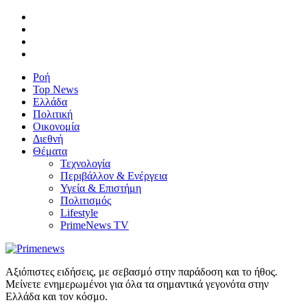
Ροή
Top News
Ελλάδα
Πολιτική
Οικονομία
Διεθνή
Θέματα
Τεχνολογία
Περιβάλλον & Ενέργεια
Υγεία & Επιστήμη
Πολιτισμός
Lifestyle
PrimeNews TV
Αξιόπιστες ειδήσεις, με σεβασμό στην παράδοση και το ήθος.
Μείνετε ενημερωμένοι για όλα τα σημαντικά γεγονότα στην
Ελλάδα και τον κόσμο.