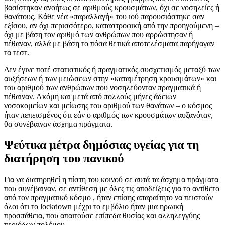
βασίστηκαν ανοήτως σε αριθμούς κρουσμάτων, όχι σε νοσηλείες ή
θανάτους. Κάθε νέα «παραλλαγή» του ιού παρουσιάστηκε σαν
εξίσου, αν όχι περισσότερο, καταστροφική από την προηγούμενη –
όχι με βάση τον αριθμό των ανθρώπων που αρρώστησαν ή
πέθαναν, αλλά με βάση το πόσα θετικά αποτελέσματα παρήγαγαν
τα τεστ.
Δεν έγινε ποτέ στατιστικός ή πραγματικός συσχετισμός μεταξύ των
αυξήσεων ή των μειώσεων στην «καταμέτρηση κρουσμάτων» και
του αριθμού των ανθρώπων που νοσηλεύονταν πραγματικά ή
πέθαιναν. Ακόμη και μετά από πολλούς μήνες άδειων
νοσοκομείων και μείωσης του αριθμού των θανάτων – ο κόσμος
ήταν πεπεισμένος ότι εάν ο αριθμός των κρουσμάτων αυξανόταν,
θα συνέβαιναν άσχημα πράγματα.
Ψεύτικα μέτρα δημόσιας υγείας για τη
διατήρηση του πανικού
Για να διατηρηθεί η πίστη του κοινού σε αυτά τα άσχημα πράγματα
που συνέβαιναν, σε αντίθεση με όλες τις αποδείξεις για το αντίθετο
από τον πραγματικό κόσμο , ήταν επίσης απαραίτητο να πειστούν
όλοι ότι το lockdown μέχρι το εμβόλιο ήταν μια ηρωική
προσπάθεια, που απαιτούσε επίπεδα θυσίας και αλληλεγγύης
περιόδων πολέμου.