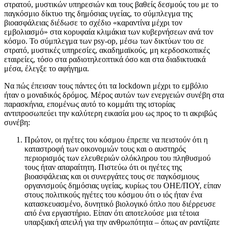
στρατού, μυστικών υπηρεσιών και τους βαθείς δεσμούς του με το
παγκόσμιο δίκτυο της δημόσιας υγείας, το σύμπλεγμα της
βιοασφάλειας διέδωσε το σχέδιο «καραντίνα μέχρι τον
εμβολιασμό» στα κορυφαία κλιμάκια των κυβερνήσεων ανά τον
κόσμο. Το σύμπλεγμα των psy-op, μέσω των δικτύων του σε
στρατό, μυστικές υπηρεσίες, ακαδημαϊκούς, μη κερδοσκοπικές
εταιρείες, τόσο στα ραδιοτηλεοπτικά όσο και στα διαδικτυακά
μέσα, έλεγξε το αφήγημα.
Να πώς έπεισαν τους πάντες ότι τα lockdown μέχρι το εμβόλιο
ήταν ο μοναδικός δρόμος. Μέρος αυτών των ενεργειών συνέβη στα
παρασκήνια, επομένως αυτό το κομμάτι της ιστορίας
αντιπροσωπεύει την καλύτερη εικασία μου ως προς το τι ακριβώς
συνέβη:
Πρώτον, οι ηγέτες του κόσμου έπρεπε να πειστούν ότι η
καταστροφή των οικονομιών τους και ο αυστηρός
περιορισμός των ελευθεριών ολόκληρου του πληθυσμού
τους ήταν απαραίτητη. Πιστεύω ότι οι ηγέτες της
βιοασφάλειας και οι συνεργάτες τους σε παγκόσμιους
οργανισμούς δημόσιας υγείας, κυρίως του ΟΗΕ/ΠΟΥ, είπαν
στους πολιτικούς ηγέτες του κόσμου ότι ο ιός ήταν ένα
κατασκευασμένο, δυνητικό βιολογικό όπλο που διέρρευσε
από ένα εργαστήριο. Είπαν ότι αποτελούσε μια τέτοια
υπαρξιακή απειλή για την ανθρωπότητα – όπως αν ραντίζατε