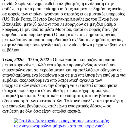
covid. Χωρίς να ενημερωθεί ο πληθυσμός, η αντίδραση στην
ασθένεια μεταφέρεται επίσημα από τις υπηρεσίες δημόσιας υγείας,
σε φορείς των οποίων ηγούνται ο στρατός κι οι μυστικές υπηρεσίες
(US Task Force, Κέντρο Βιολογικής Ασφάλειας του Ηνωμένου
Βασιλείου, μεταξύ άλλων) που λειτουργούν σε μεγάλο βαθμό
κρυφίως. (Πριν από τα μέσα Μαρτίου, αυτοί οι φορείς ήταν ήδη
αρμόδιοι, στα παρασκήνια.) Οι υπηρεσίες της δημόσιας υγείας
μεταλλάσσονται από το παραδοσιακό σχέδιο της δημόσιας υγείας,
στην αδιάκοπη προπαγάνδα υπέρ των «lockdown μέχρι να βγουν τα
εμβόλια».
Τέλος 2020 – Τέλος 2022
:
Οι πληθυσμοί κουράζονται από τα
μέτρα καραντίνας, αλλά νέα κύματα προπαγάνδας πανικού που
επικεντρώνονται σε «κρούσματα» και «μεταλλάξεις» οδηγούν σε
επαναλαμβανόμενα lockdown και σε μια απελπισμένη επιθυμία για
εμβόλια, ακολουθούμενα από λατρευτική αγκαλιά των
υποχρεωτικών ενέσεων, την άρνηση να εξεταστεί οποιοδήποτε
στοιχείο που έρχεται σε αντίθεση με τους ισχυρισμούς για
«ασφαλή και αποτελεσματικά» σκευάσματα, και τον βάναυσο
εξοστρακισμό των σκεπτικιστών. Το κοινό αποδέχεται την ανάγκη
για επαναλαμβανόμενες, ατελείωτα ενισχυτικές δόσεις – σε
αντίθεση με όλα όσα είχαν ειπωθεί αρχικά.