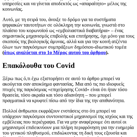
υπηρεσίες και να γίνεται αποδεκτός ως «απαραίτητο» μέλος της
κοινωνίας.
Αυτό, με τη σειρά του, άνοιξε το δρόμο για τα συστήματα
ψηφιακών ταυτοτήτων σε ολόκληρη την κοινωνία, γνωστά στο
πλαίσιο του κορωνοϊού ως «εμβολιαστικά διαβατήρια» – ένας
σημαντικός μηχανισμός επιβολής και επιτήρησης, όχι μόνο για τους
σκοπούς της βιολογικής άμυνας, αλλά και για την κοινή ατζέντα
όλων των παγκόσμιων συμπράξεων δημόσιου-ιδιωτικού τομέα
(
όπως αναλύεται στο 1ο Μέρος αυτού του άρθρου
).
Επακόλουθα του Covid
Ξέρω πως ό,τι έχω εξιστορήσει σε αυτό το άρθρο μπορεί να
ακούγεται σαν αποκύημα φαντασίας. Μια από τις πιο ιδιοφυείς
πτυχές της παγκόσμιας «επιχείρησης Covid» είναι ότι ήταν τόσο
θρασεία, τόσο ακραία και τόσο αδιανόητη – που μπορεί
πραγματικά να κρυφτεί πίσω από την ίδια της την απιθανότητα.
Πολλοί άνθρωποι εκφράζουν ενστάσεις στο ότι μπορεί να
υπάρχουν παγκόσμιοι συντονιστικοί μηχανισμοί της ισχύος και της
εμβέλειας που περιέγραψα. Για να μην αναφέρουμε ότι αυτοί οι
μηχανισμοί επιδεικνύουν μια πλήρη περιφρόνηση για την ευημερία
του γενικού πληθυσμού, επιδιώκοντας τη δική τους εξουσία και