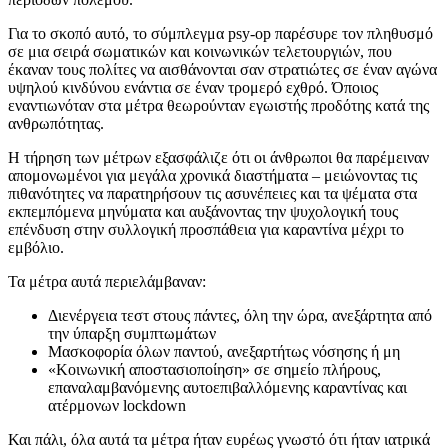
Για το σκοπό αυτό, το σύμπλεγμα psy-op παρέσυρε τον πληθυσμό
σε μια σειρά σωματικών και κοινωνικών τελετουργιών, που
έκαναν τους πολίτες να αισθάνονται σαν στρατιώτες σε έναν αγώνα
υψηλού κινδύνου ενάντια σε έναν τρομερό εχθρό. Όποιος
εναντιωνόταν στα μέτρα θεωρούνταν εγωιστής προδότης κατά της
ανθρωπότητας.
Η τήρηση των μέτρων εξασφάλιζε ότι οι άνθρωποι θα παρέμειναν
απομονωμένοι για μεγάλα χρονικά διαστήματα – μειώνοντας τις
πιθανότητες να παρατηρήσουν τις ασυνέπειες και τα ψέματα στα
εκπεμπόμενα μηνύματα και αυξάνοντας την ψυχολογική τους
επένδυση στην συλλογική προσπάθεια για καραντίνα μέχρι το
εμβόλιο.
Τα μέτρα αυτά περιελάμβαναν:
Διενέργεια τεστ στους πάντες, όλη την ώρα, ανεξάρτητα από
την ύπαρξη συμπτωμάτων
Μασκοφορία όλων παντού, ανεξαρτήτως νόσησης ή μη
«Κοινωνική αποστασιοποίηση» σε σημείο πλήρους,
επαναλαμβανόμενης αυτοεπιβαλλόμενης καραντίνας και
ατέρμονων lockdown
Και πάλι, όλα αυτά τα μέτρα ήταν ευρέως γνωστό ότι ήταν ιατρικά