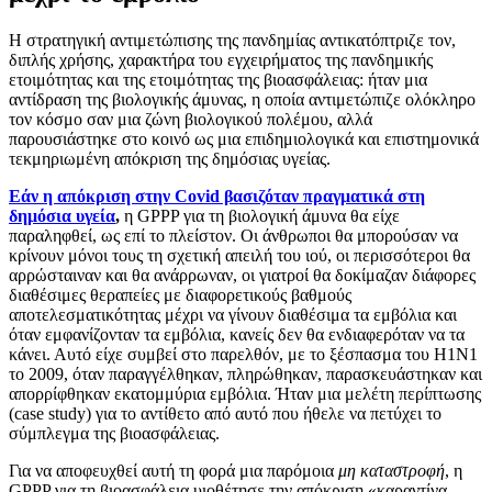
Η στρατηγική αντιμετώπισης της πανδημίας αντικατόπτριζε τον,
διπλής χρήσης, χαρακτήρα του εγχειρήματος της πανδημικής
ετοιμότητας και της ετοιμότητας της βιοασφάλειας: ήταν μια
αντίδραση της βιολογικής άμυνας, η οποία αντιμετώπιζε ολόκληρο
τον κόσμο σαν μια ζώνη βιολογικού πολέμου, αλλά
παρουσιάστηκε στο κοινό ως μια επιδημιολογικά και επιστημονικά
τεκμηριωμένη απόκριση της δημόσιας υγείας.
Εάν η απόκριση στην Covid βασιζόταν πραγματικά στη
δημόσια υγεία
,
η GPPP για τη βιολογική άμυνα θα είχε
παραληφθεί, ως επί το πλείστον. Οι άνθρωποι θα μπορούσαν να
κρίνουν μόνοι τους τη σχετική απειλή του ιού, οι περισσότεροι θα
αρρώσταιναν και θα ανάρρωναν, οι γιατροί θα δοκίμαζαν διάφορες
διαθέσιμες θεραπείες με διαφορετικούς βαθμούς
αποτελεσματικότητας μέχρι να γίνουν διαθέσιμα τα εμβόλια και
όταν εμφανίζονταν τα εμβόλια, κανείς δεν θα ενδιαφερόταν να τα
κάνει. Αυτό είχε συμβεί στο παρελθόν, με το ξέσπασμα του H1N1
το 2009, όταν παραγγέλθηκαν, πληρώθηκαν, παρασκευάστηκαν και
απορρίφθηκαν εκατομμύρια εμβόλια. Ήταν μια μελέτη περίπτωσης
(case study) για το αντίθετο από αυτό που ήθελε να πετύχει το
σύμπλεγμα της βιοασφάλειας.
Για να αποφευχθεί αυτή τη φορά μια παρόμοια
μη καταστροφή
, η
GPPP για τη βιοασφάλεια υιοθέτησε την απόκριση «καραντίνα-