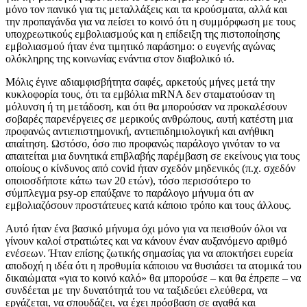
μόνο τον πανικό για τις μεταλλάξεις και τα κρούσματα, αλλά και
την προπαγάνδα για να πείσει το κοινό ότι η συμμόρφωση με τους
υποχρεωτικούς εμβολιασμούς και η επίδειξη της πιστοποίησης
εμβολιασμού ήταν ένα τιμητικό παράσημο: ο ευγενής αγώνας
ολόκληρης της κοινωνίας ενάντια στον διαβολικό ιό.
Μόλις έγινε αδιαμφισβήτητα σαφές, αρκετούς μήνες μετά την
κυκλοφορία τους, ότι τα εμβόλια mRNA δεν σταματούσαν τη
μόλυνση ή τη μετάδοση, και ότι θα μπορούσαν να προκαλέσουν
σοβαρές παρενέργειες σε μερικούς ανθρώπους, αυτή κατέστη μια
προφανώς αντιεπιστημονική, αντιεπιδημιολογική και ανήθικη
απαίτηση. Ωστόσο, όσο πιο προφανώς παράλογο γινόταν το να
απαιτείται μια δυνητικά επιβλαβής παρέμβαση σε εκείνους για τους
οποίους ο κίνδυνος από covid ήταν σχεδόν μηδενικός (π.χ. σχεδόν
οποιοσδήποτε κάτω των 20 ετών), τόσο περισσότερο το
σύμπλεγμα psy-op επαύξανε το παράλογο μήνυμα ότι αν
εμβολιαζόσουν προστάτευες κατά κάποιο τρόπο και τους άλλους.
Αυτό ήταν ένα βασικό μήνυμα όχι μόνο για να πεισθούν όλοι να
γίνουν καλοί στρατιώτες και να κάνουν έναν αυξανόμενο αριθμό
ενέσεων. Ήταν επίσης ζωτικής σημασίας για να αποκτήσει ευρεία
αποδοχή η ιδέα ότι η προθυμία κάποιου να θυσιάσει τα ατομικά του
δικαιώματα «για το κοινό καλό» θα μπορούσε – και θα έπρεπε – να
συνδέεται με την δυνατότητά του να ταξιδεύει ελεύθερα, να
εργάζεται, να σπουδάζει, να έχει πρόσβαση σε αγαθά και