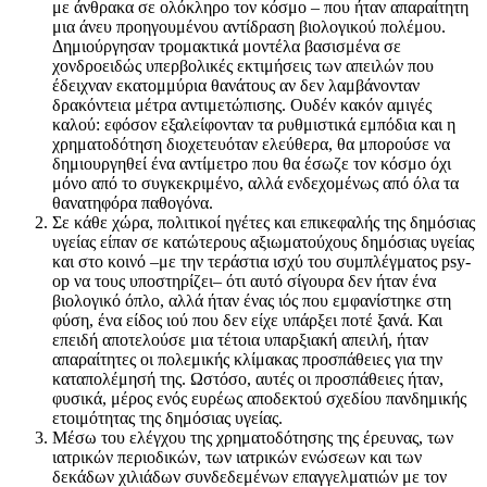
με άνθρακα σε ολόκληρο τον κόσμο – που ήταν απαραίτητη
μια άνευ προηγουμένου αντίδραση βιολογικού πολέμου.
Δημιούργησαν τρομακτικά μοντέλα βασισμένα σε
χονδροειδώς υπερβολικές εκτιμήσεις των απειλών που
έδειχναν εκατομμύρια θανάτους αν δεν λαμβάνονταν
δρακόντεια μέτρα αντιμετώπισης. Ουδέν κακόν αμιγές
καλού: εφόσον εξαλείφονταν τα ρυθμιστικά εμπόδια και η
χρηματοδότηση διοχετευόταν ελεύθερα, θα μπορούσε να
δημιουργηθεί ένα αντίμετρο που θα έσωζε τον κόσμο όχι
μόνο από το συγκεκριμένο, αλλά ενδεχομένως από όλα τα
θανατηφόρα παθογόνα.
Σε κάθε χώρα, πολιτικοί ηγέτες και επικεφαλής της δημόσιας
υγείας είπαν σε κατώτερους αξιωματούχους δημόσιας υγείας
και στο κοινό –με την τεράστια ισχύ του συμπλέγματος psy-
op να τους υποστηρίζει– ότι αυτό σίγουρα δεν ήταν ένα
βιολογικό όπλο, αλλά ήταν ένας ιός που εμφανίστηκε στη
φύση, ένα είδος ιού που δεν είχε υπάρξει ποτέ ξανά. Και
επειδή αποτελούσε μια τέτοια υπαρξιακή απειλή, ήταν
απαραίτητες οι πολεμικής κλίμακας προσπάθειες για την
καταπολέμησή της. Ωστόσο, αυτές οι προσπάθειες ήταν,
φυσικά, μέρος ενός ευρέως αποδεκτού σχεδίου πανδημικής
ετοιμότητας της δημόσιας υγείας.
Μέσω του ελέγχου της χρηματοδότησης της έρευνας, των
ιατρικών περιοδικών, των ιατρικών ενώσεων και των
δεκάδων χιλιάδων συνδεδεμένων επαγγελματιών με τον