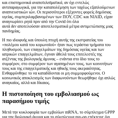
και επιστημονικά
αναποτελεσματικά
, αν όχι εντελώς
αντιπαραγωγικά, για την καταπολέμηση των ταχέως εξαπλούμενων
αναπνευστικών ιών. Οι περισσότεροι εξέχοντες φορείς δημόσιας
υγείας, συμπεριλαμβανομένων των ΠΟΥ, CDC και NIAID, είχαν
αναγνωρίσει ρητά πριν από την Covid ότι όλα
αυτά
δεν
αποτελούσαν αποτελεσματικά μέτρα αντιμετώπισης μιας
πανδημίας.
Η πιο ιδιοφυής και ύπουλη πτυχή αυτής της εκστρατείας του
«πολέμου κατά του κορωνοϊού» ήταν πως τεράστια τμήματα του
πληθυσμού, των επαγγελμάτων της δημόσιας υγείας και των
ιατρικών επαγγελμάτων, έγιναν άθελά τους επιτελεστές της
ατζέντας της βιολογικής άμυνας – ενάντια στο ίδιο τους το
συμφέρον, στο συμφέρον των αγαπημένων τους, των κοινοτήτων
τους και της επαγγελματικής και ηθικής τους ακεραιότητας.
Ενθαρρύνθηκε το να καταδίδονται οι μη συμμορφούμενοι. Ο
κοινωνικός αποκλεισμός των διαφωνούντων θεωρήθηκε όχι απλώς
αναγκαίος, αλλά και δίκαιος.
Η πιστοποίηση του εμβολιασμού ως
παρασήμου τιμής
Μετά την κυκλοφορία των εμβολίων mRNA, το σύμπλεγμα GPPP
για την βιολογική άμυνα και το σύμπλεγμα psy-op επέκτεινε όχι