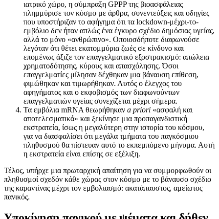
ιατρικό χώρο, η σύμπραξη GPPP της βιοασφάλειας
πλημμύρισε τον κόσμο με άρθρα, συνεντεύξεις και οδηγίες
που υποστήριζαν το αφήγημα ότι τα lockdown-μέχρι-το-
εμβόλιο δεν ήταν απλώς ένα έγκυρο σχέδιο δημόσιας υγείας,
αλλά το μόνο «ανθρώπινο». Οποιοσδήποτε διαφωνούσε
λεγόταν ότι θέτει εκατομμύρια ζωές σε κίνδυνο και
επομένως άξιζε τον επαγγελματικό εξοστρακισμό: απώλεια
χρηματοδότησης, κύρους και απασχόλησης. Όσοι
επαγγελματίες μίλησαν δέχθηκαν μια βάναυση επίθεση,
φιμώθηκαν και τιμωρήθηκαν. Αυτός ο έλεγχος του
αφηγήματος και ο εκφοβισμός των διαφωνούντων
επαγγελματιών υγείας συνεχίζεται μέχρι σήμερα.
Τα εμβόλια mRNA θεωρήθηκαν
a priori
«ασφαλή και
αποτελεσματικά» και ξεκίνησε μια προπαγανδιστική
εκστρατεία, ίσως η μεγαλύτερη στην ιστορία του κόσμου,
για να διασφαλίσει ότι μεγάλα τμήματα του παγκόσμιου
πληθυσμού θα πίστευαν αυτό το εκπεμπόμενο μήνυμα. Αυτή
η εκστρατεία είναι επίσης σε εξέλιξη.
Τέλος, υπήρχε μια πρωταρχική απαίτηση για να συμμορφωθούν οι
πληθυσμοί σχεδόν κάθε χώρας στον κόσμο με το βάναυσο σχέδιο
της καραντίνας μέχρι τον εμβολιασμό: ακατάπαυστος, αμείωτος
πανικός.
Υποκίνηση πανικού με ψέματα και δήθεν