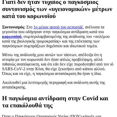
Γιατί δεν ήταν τυχαίος ο παγκόσμιος
συντονισμός των «υγειονομικών» μέτρων
κατά του κορωνοϊού
Συντονισμός
: Στο
1ο μέρος αυτού του ρεπορτάζ
, ανέλυσα τα
γεγονότα που οδήγησαν στην παγκόσμια αντίδραση κατά του
κορωνοϊού
, συμπεριλαμβανομένης της ανάδυσης του «πολέμου
κατά της βιολογικής τρομοκρατίας» και της επέκτασης των
παγκόσμιων συμπράξεων δημόσιου και ιδιωτικού τομέα.
Μέσω της ανάλυσής μου αυτών των τάσεων, απέδειξα ότι η
ιστορία με τον κορωνοϊό δεν ήταν απλώς προβλέψιμη, αλλά
πιθανώς αναπόφευκτη, και ότι εάν δεν είχε πυροδοτηθεί από τον ιό
SARS-CoV-2 στην Κίνα, θα είχε ξεκινήσει από κάπου αλλού.
Όπως και να είχε, η παγκόσμια ανταπόκριση θα ήταν η ίδια.
Ακολουθεί μια λεπτομερής περιγραφή και ανάλυση αυτής της
ανταπόκρισης.
Η παγκόσμια αντίδραση στην Covid και
τα επακόλουθά της
Όταν ο Παγκόσμιος Οργανισμός Υγείας (ΠΟΥ) κήρυξε μια