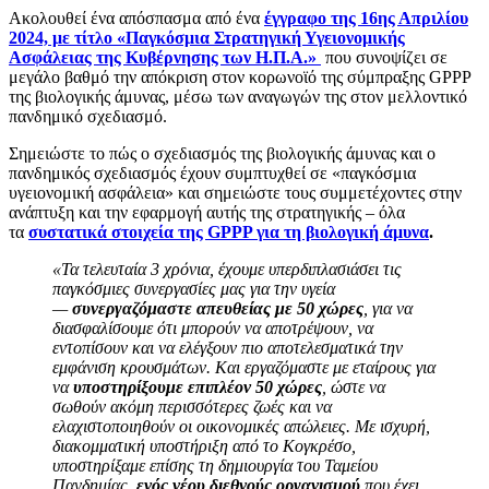
Ακολουθεί ένα απόσπασμα από ένα
έγγραφο της 16ης Απριλίου
2024, με τίτλο «Παγκόσμια Στρατηγική Υγειονομικής
Ασφάλειας της Κυβέρνησης των Η.Π.Α.»
που συνοψίζει σε
μεγάλο βαθμό την απόκριση στον κορωνοϊό της σύμπραξης GPPP
της βιολογικής άμυνας, μέσω των αναγωγών της στον μελλοντικό
πανδημικό σχεδιασμό.
Σημειώστε το πώς ο σχεδιασμός της βιολογικής άμυνας και ο
πανδημικός σχεδιασμός έχουν συμπτυχθεί σε «παγκόσμια
υγειονομική ασφάλεια» και σημειώστε τους συμμετέχοντες στην
ανάπτυξη και την εφαρμογή αυτής της στρατηγικής – όλα
τα
συστατικά στοιχεία της GPPP για τη βιολογική άμυνα
.
«Τα τελευταία 3 χρόνια, έχουμε υπερδιπλασιάσει τις
παγκόσμιες συνεργασίες μας για την υγεία
—
συνεργαζόμαστε απευθείας με 50 χώρες
, για να
διασφαλίσουμε ότι μπορούν να αποτρέψουν, να
εντοπίσουν και να ελέγξουν πιο αποτελεσματικά την
εμφάνιση κρουσμάτων. Και εργαζόμαστε με εταίρους για
να
υποστηρίξουμε επιπλέον 50 χώρες
, ώστε να
σωθούν ακόμη περισσότερες ζωές και να
ελαχιστοποιηθούν οι οικονομικές απώλειες. Με ισχυρή,
διακομματική υποστήριξη από το Κογκρέσο,
υποστηρίξαμε επίσης τη δημιουργία του Ταμείου
Πανδημίας,
ενός νέου διεθνούς οργανισμού
που έχει