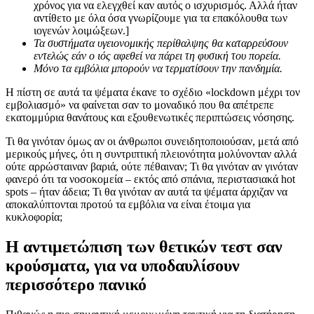
χρόνος για να ελεγχθεί καν αυτός ο ισχυρισμός. Αλλά ήταν
αντίθετο με όλα όσα γνωρίζουμε για τα επακόλουθα των
ιογενών λοιμώξεων.]
Τα συστήματα υγειονομικής περίθαλψης θα καταρρεύσουν
εντελώς εάν ο ιός αφεθεί να πάρει τη φυσική του πορεία.
Μόνο τα εμβόλια μπορούν να τερματίσουν την πανδημία.
Η πίστη σε αυτά τα ψέματα έκανε το σχέδιο «lockdown μέχρι τον
εμβολιασμό» να φαίνεται σαν το μοναδικό που θα απέτρεπε
εκατομμύρια θανάτους και εξουθενωτικές περιπτώσεις νόσησης.
Τι θα γινόταν όμως αν οι άνθρωποι συνειδητοποιούσαν, μετά από
μερικούς μήνες, ότι η συντριπτική πλειονότητα μολύνονταν αλλά
ούτε αρρώσταιναν βαριά, ούτε πέθαιναν; Τι θα γινόταν αν γινόταν
φανερό ότι τα νοσοκομεία – εκτός από σπάνια, περιστασιακά hot
spots – ήταν άδεια; Τι θα γινόταν αν αυτά τα ψέματα άρχιζαν να
αποκαλύπτονται προτού τα εμβόλια να είναι έτοιμα για
κυκλοφορία;
Η αντιμετώπιση των θετικών τεστ σαν
κρούσματα, για να υποδαυλίσουν
περισσότερο πανικό