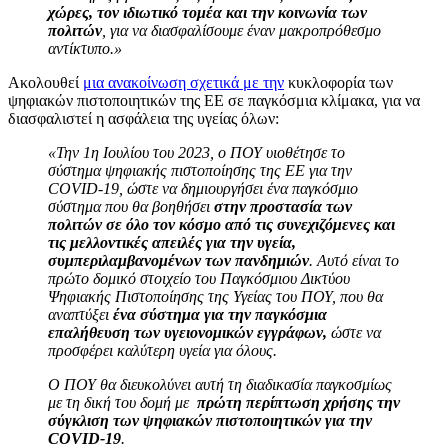
χώρες, τον ιδιωτικό τομέα και την κοινωνία των
πολιτών
, για να διασφαλίσουμε έναν μακροπρόθεσμο
αντίκτυπο.»
Ακολουθεί
μια ανακοίνωση σχετικά με την
κυκλοφορία των
ψηφιακών πιστοποιητικών της ΕΕ σε παγκόσμια κλίμακα, για να
διασφαλιστεί η ασφάλεια της υγείας όλων:
«Την 1η Ιουλίου του 2023, ο ΠΟΥ υιοθέτησε το
σύστημα ψηφιακής πιστοποίησης της ΕΕ για την
COVID-19, ώστε να δημιουργήσει ένα παγκόσμιο
σύστημα που θα βοηθήσει
στην προστασία των
πολιτών σε όλο τον κόσμο από τις συνεχιζόμενες και
τις μελλοντικές απειλές για την υγεία,
συμπεριλαμβανομένων των πανδημιών
. Αυτό είναι το
πρώτο δομικό στοιχείο του Παγκόσμιου Δικτύου
Ψηφιακής Πιστοποίησης της Υγείας του ΠΟΥ, που θα
αναπτύξει
ένα σύστημα για την παγκόσμια
επαλήθευση των υγειονομικών εγγράφων,
ώστε να
προσφέρει καλύτερη υγεία για όλους.
Ο ΠΟΥ θα διευκολύνει αυτή τη διαδικασία παγκοσμίως
με τη δική του δομή με
πρώτη περίπτωση χρήσης την
σύγκλιση των ψηφιακών πιστοποιητικών για την
COVID-19
.