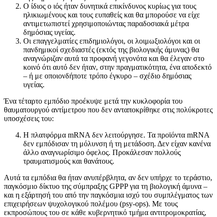
Ο ίδιος ο ιός ήταν δυνητικά επικίνδυνος κυρίως για τους
ηλικιωμένους και τους ευπαθείς και θα μπορούσε να είχε
αντιμετωπιστεί χρησιμοποιώντας παραδοσιακά μέτρα
δημόσιας υγείας.
Οι επαγγελματίες επιδημιολόγοι, οι λοιμωξιολόγοι και οι
πανδημικοί σχεδιαστές (εκτός της βιολογικής άμυνας) θα
αναγνώριζαν αυτά τα προφανή γεγονότα και θα έλεγαν στο
κοινό ότι αυτό δεν ήταν, στην πραγματικότητα, ένα αποδεκτό
– ή με οποιονδήποτε τρόπο έγκυρο – σχέδιο δημόσιας
υγείας.
Ένα τέταρτο εμπόδιο προέκυψε μετά την κυκλοφορία του
θαυματουργού αντίμετρου που δεν ανταποκρίθηκε στις πολύκροτες
υποσχέσεις του:
Η πλατφόρμα mRNA δεν λειτούργησε. Τα προϊόντα mRNA
δεν εμπόδισαν τη μόλυνση ή τη μετάδοση. Δεν είχαν κανένα
άλλο αναγνωρίσιμο όφελος. Προκάλεσαν πολλούς
τραυματισμούς και θανάτους.
Αυτά τα εμπόδια θα ήταν ανυπέρβλητα, αν δεν υπήρχε το τεράστιο,
παγκόσμιο δίκτυο της σύμπραξης GPPP για τη βιολογική άμυνα –
και η εξάρτησή του από την παγκόσμια ισχύ του συμπλέγματος των
επιχειρήσεων ψυχολογικού πολέμου (psy-ops). Με τους
εκπροσώπους του σε κάθε κυβερνητικό τμήμα αντιτρομοκρατίας,