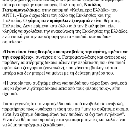
σήμερα ο πρώην υφυπουργός Πολιτισμού,
Νικόλας
Γιατρομανωλάκης
, στην εκπομπή «Καλημέρα Ελλάδα» του
ΑΝΤ1. «Έχω διαχωρίσει τον ρόλο της Εκκλησίας και της
Πολιτείας. Ο
γάμος των ομόφυλων ζευγαριών
είναι θέμα της
Πολιτείας. Δεν περίμενα κάτι άλλο από την Εκκλησία», είπε
κληθείς να σχολιάσει την ανακοίνωση της Εκκλησίας της Ελλάδος,
ενώ ειδικά για την αποστροφή για τα «παιδιά- κατοικίδια»
σημείωσε:
«Όταν είσαι ένας θεσμός που πρεσβεύεις την αγάπη, πρέπει να
την εκφράζεις»
, συνέχισε ο κ. Γιατρομανωλάκης και ανέφερε ως
παράδειγμα στέρησης δικαιωμάτων την περίπτωση που ένα παιδί
ομόφυλου ζευγαριού (γυναικών), που χάνει τη βιολογική του
μητέρα και δεν μπορεί να μείνει με τη δεύτερη μητέρα του.
«Η ιστορία που συζητάμε είναι για παιδιά που τώρα ζουν ανάμεσά
μας κι έχουν λιγότερα δικαιώματα από τους φίλους τους», είπε
σχετικά.
Για το γεγονός ότι το νομοσχέδιο πάει από αναβολή σε αναβολή,
παρατήρησε πως «υπάρχει η τάση του ότι “μην το συζητάμε ακόμα,
είναι ένα ζήτημα δικαιωμάτων των παιδιών κι όχι των ενηλίκων”.
Είναι ένα θέμα που προσφέρεται για παρερμηνείες και καλό είναι
να λέμε τα πράγματα ξεκάθαρα».