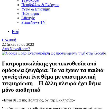
Τεχνολογία
Περιβάλλον & Ενέργεια
Υγεία & Επιστήμη
Πολιτισμός
Lifestyle
PrimeNews TV
Ροή
Πολιτική
22 Δεκεμβρίου 2023
Από
NewsRoom2
Ενεργοποίηση ως προτιμώμενη πηγή στην Google
Γιατρομανωλάκης για τεκνοθεσία από
ομόφυλα ζευγάρια: Το να έχουν τα παιδιά
γονείς είναι ένα θέμα με επιστημονική
τεκμηρίωση – Η άλλη πλευρά έχει θέμα
μόνο αισθητικό
«Είναι θέμα της Πολιτείας, όχι της Εκκλησίας»
Στο ζήτημα της τεκνοθεσίας από ομόφυλα ζευγάρια αναφέρθηκε