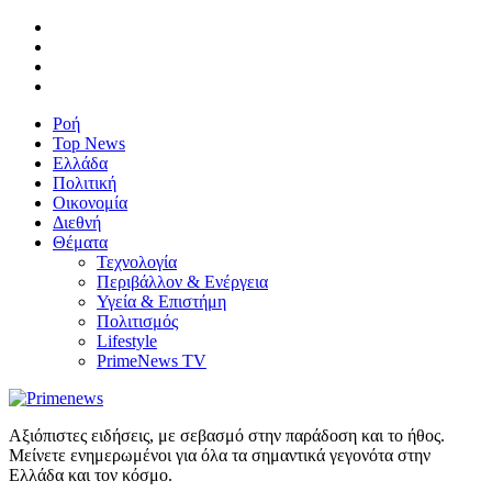
Ροή
Top News
Ελλάδα
Πολιτική
Οικονομία
Διεθνή
Θέματα
Τεχνολογία
Περιβάλλον & Ενέργεια
Υγεία & Επιστήμη
Πολιτισμός
Lifestyle
PrimeNews TV
Αξιόπιστες ειδήσεις, με σεβασμό στην παράδοση και το ήθος.
Μείνετε ενημερωμένοι για όλα τα σημαντικά γεγονότα στην
Ελλάδα και τον κόσμο.