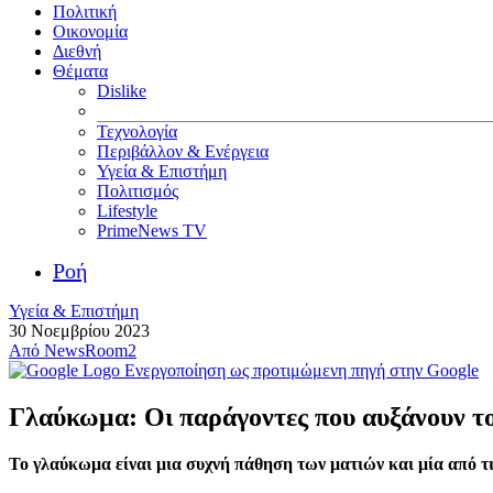
Πολιτική
Οικονομία
Διεθνή
Θέματα
Dislike
Τεχνολογία
Περιβάλλον & Ενέργεια
Υγεία & Επιστήμη
Πολιτισμός
Lifestyle
PrimeNews TV
Ροή
Υγεία & Επιστήμη
30 Νοεμβρίου 2023
Από
NewsRoom2
Ενεργοποίηση ως προτιμώμενη πηγή στην Google
Γλαύκωμα: Οι παράγοντες που αυξάνουν το
Το γλαύκωμα είναι μια συχνή πάθηση των ματιών και μία από τι