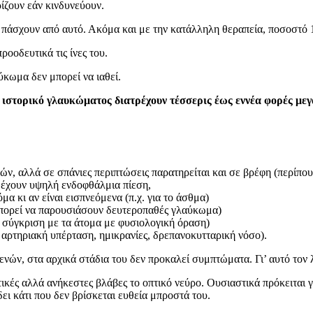
ίζουν εάν κινδυνεύουν.
ότι πάσχουν από αυτό. Ακόμα και με την κατάλληλη θεραπεία, ποσοστ
οοδευτικά τις ίνες του.
ύκωμα δεν μπορεί να ιαθεί.
 ιστορικό γλαυκώματος διατρέχουν τέσσερις έως εννέα φορές μεγαλ
ών, αλλά σε σπάνιες περιπτώσεις παρατηρείται και σε βρέφη (περίπου
 έχουν υψηλή ενδοφθάλμια πίεση,
α κι αν είναι εισπνεόμενα (π.χ. για το άσθμα)
(μπορεί να παρουσιάσουν δευτεροπαθές γλαύκωμα)
 σύγκριση με τα άτομα με φυσιολογική όραση)
, αρτηριακή υπέρταση, ημικρανίες, δρεπανοκυτταρική νόσο).
ενών, στα αρχικά στάδια του δεν προκαλεί συμπτώματα. Γι’ αυτό τον
ικές αλλά ανήκεστες βλάβες το οπτικό νεύρο. Ουσιαστικά πρόκειται 
δει κάτι που δεν βρίσκεται ευθεία μπροστά του.