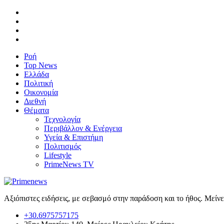
Ροή
Top News
Ελλάδα
Πολιτική
Οικονομία
Διεθνή
Θέματα
Τεχνολογία
Περιβάλλον & Ενέργεια
Υγεία & Επιστήμη
Πολιτισμός
Lifestyle
PrimeNews TV
Αξιόπιστες ειδήσεις, με σεβασμό στην παράδοση και το ήθος. Μείν
+30.6975757175