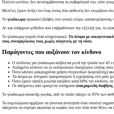
Πολλοί ωστόσο, δεν αντιλαμβάνονται τη σοβαρότητά του, ούτε γνωρ
Μελέτες έχουν δείξει ότι ένας στους δύο ασθενείς δεν γνωρίζουν 
Το
γλαύκωμα
προκαλεί βλάβες στο οπτικό νεύρο, καταστρέφοντας πρ
Αν και υπάρχουν μέθοδοι που επιβραδύνουν την εξέλιξή του, το γλα
Το γλαύκωμα συχνά είναι κληρονομικό.
Τα άτομα με οικογενειακό
τους συνομηλίκους τους χωρίς συγγενείς με τη νόσο.
Παράγοντες που αυξάνουν τον κίνδυνο
Ο κίνδυνος για γλαύκωμα αυξάνεται μετά την ηλικία των 45 ετ
Αυξημένο κίνδυνο να το εκδηλώσουν διατρέχουν επίσης όσοι
Όσοι κάνουν μακροχρόνια χρήση στεροειδών (κορτιζόνης) ακόμ
Τα άτομα με ιστορικό τραυματισμού ή εγχείρησης στο μάτι 
Όσοι έχουν υψηλή μυωπία (αυξάνει κατά 60% τον κίνδυνο, σε
Οι πάσχοντες από ορισμένα νοσήματα (
σακχαρώδη διαβήτη
Το γλαύκωμα ανοικτής γωνίας, από το οποίο πάσχει το 95% των ασθ
Τα συμπτώματα αρχίζουν να γίνονται αντιληπτά όταν υποστεί σημαντ
πάσχοντα να στρέφει ακούσια το κεφάλι του στο πλάι όταν θέλει να 