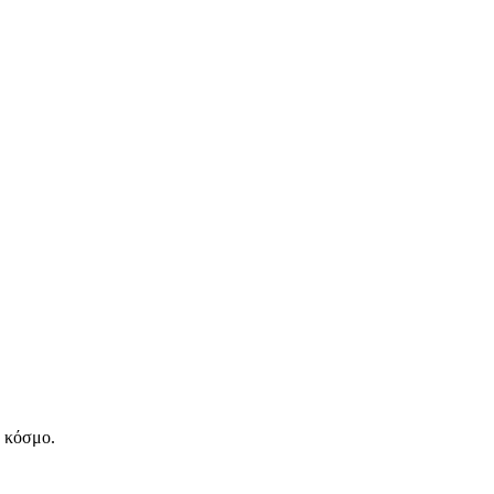
ν κόσμο.