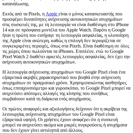
κατανάλωσης.
Εκτός από τα Pixels, η
Apple
είναι ο μόνος κατασκευαστής που
προσφέρει δυνατότητες ανίχνευσης αυτοκινητικών ατυχημάτων
στις συσκευές της, με τη λειτουργία να είναι διαθέσιμη στο iPhone
14 και σε πρόσφατα μοντέλα του Apple Watch. Παρότι η Google
ήταν η πρώτη που εισήγαγε τη λειτουργία ασφαλείας, η υλοποίηση
της Apple είναι ανώτερη, καθώς η επιλογή δεν περιορίζεται σε
συγκεκριμένες περιοχές, όπως στα Pixels. Είναι διαθέσιμη σε όλες
τις χώρες όπου πωλούνται τα iPhones. Επιπλέον, ενώ το Google
Pixel Watch 2 διαθέτει αρκετές λειτουργίες ασφαλείας, δεν έχει την
ανίχνευση αυτοκινητικών ατυχημάτων.
Η λειτουργία ανίχνευσης ατυχημάτων του Google Pixel είναι ένα
εξαιρετικά ακριβές χαρακτηριστικό που βοηθά στην ανίχνευση
ατυχημάτων σε πραγματικό χρόνο. Χρησιμοποιώντας αισθητήρες
όπως επιταχυνσιόμετρο και γυροσκόπιο, το Google Pixel μπορεί να
ανιχνεύσει απότομες αλλαγές της κίνησης που συνήθως
συμβαίνουν κατά τη διάρκεια ενός ατυχήματος.
Οι πρώτες αναφορές και αξιολογήσεις δείχνουν ότι η ακρίβεια της
λειτουργίας ανίχνευσης ατυχημάτων του Google Pixel είναι
εξαιρετικά υψηλή. Οι χρήστες έχουν αναφέρει ότι η συσκευή
μπορεί να ανιχνεύσει ακόμα και μικρές συγκρούσεις ή ατυχήματα
που δεν έχουν γίνει αντιληπτά από άλλους.