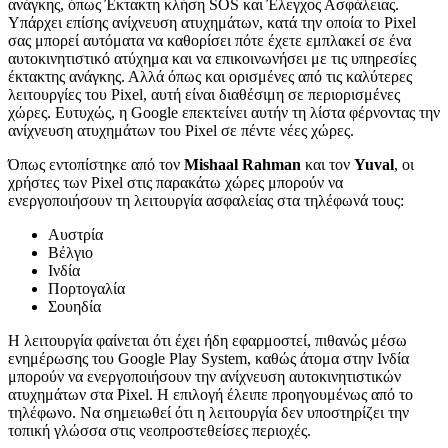
ανάγκης, όπως Έκτακτη κλήση SOS και Έλεγχος Ασφάλειας.
Υπάρχει επίσης ανίχνευση ατυχημάτων, κατά την οποία το Pixel
σας μπορεί αυτόματα να καθορίσει πότε έχετε εμπλακεί σε ένα
αυτοκινητιστικό ατύχημα και να επικοινωνήσει με τις υπηρεσίες
έκτακτης ανάγκης. Αλλά όπως και ορισμένες από τις καλύτερες
λειτουργίες του Pixel, αυτή είναι διαθέσιμη σε περιορισμένες
χώρες. Ευτυχώς, η Google επεκτείνει αυτήν τη λίστα φέρνοντας την
ανίχνευση ατυχημάτων του Pixel σε πέντε νέες χώρες.
Όπως εντοπίστηκε από τον
Mishaal Rahman
και τον
Yuval
, οι
χρήστες των Pixel στις παρακάτω χώρες μπορούν να
ενεργοποιήσουν τη λειτουργία ασφαλείας στα τηλέφωνά τους:
Αυστρία
Βέλγιο
Ινδία
Πορτογαλία
Σουηδία
Η λειτουργία φαίνεται ότι έχει ήδη εφαρμοστεί, πιθανώς μέσω
ενημέρωσης του Google Play System, καθώς άτομα στην Ινδία
μπορούν να ενεργοποιήσουν την ανίχνευση αυτοκινητιστικών
ατυχημάτων στα Pixel. Η επιλογή έλειπε προηγουμένως από το
τηλέφωνο. Να σημειωθεί ότι η λειτουργία δεν υποστηρίζει την
τοπική γλώσσα στις νεοπροστεθείσες περιοχές.