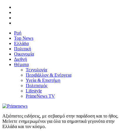
Ροή
Top News
Ελλάδα
Πολιτική
Οικονομία
Διεθνή
Θέματα
Τεχνολογία
Περιβάλλον & Ενέργεια
Υγεία & Επιστήμη
Πολιτισμός
Lifestyle
PrimeNews TV
Αξιόπιστες ειδήσεις, με σεβασμό στην παράδοση και το ήθος.
Μείνετε ενημερωμένοι για όλα τα σημαντικά γεγονότα στην
Ελλάδα και τον κόσμο.