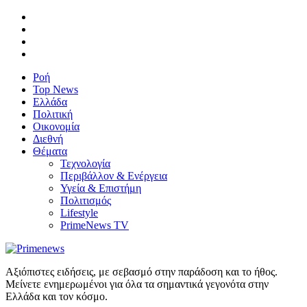
Ροή
Top News
Ελλάδα
Πολιτική
Οικονομία
Διεθνή
Θέματα
Τεχνολογία
Περιβάλλον & Ενέργεια
Υγεία & Επιστήμη
Πολιτισμός
Lifestyle
PrimeNews TV
Αξιόπιστες ειδήσεις, με σεβασμό στην παράδοση και το ήθος.
Μείνετε ενημερωμένοι για όλα τα σημαντικά γεγονότα στην
Ελλάδα και τον κόσμο.