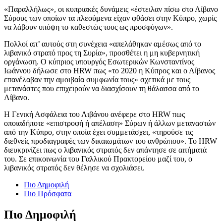
«Παραλλήλως», οι κυπριακές δυνάμεις «έστειλαν πίσω στο Λίβανο
Σύρους των οποίων τα πλεούμενα είχαν φθάσει στην Κύπρο, χωρίς
να λάβουν υπόψη το καθεστώς τους ως προσφύγων».
Πολλοί απ’ αυτούς στη συνέχεια «απελάθηκαν αμέσως από το
λιβανικό στρατό προς τη Συρία», προσθέτει η μη κυβερνητική
οργάνωση. Ο κύπριος υπουργός Εσωτερικών Κωνσταντίνος
Ιωάννου δήλωσε στο HRW πως «το 2020 η Κύπρος και ο Λίβανος
επανέλαβαν την αμοιβαία συμφωνία τους» σχετικά με τους
μετανάστες που επιχειρούν να διασχίσουν τη θάλασσα από το
Λίβανο.
Η Γενική Ασφάλεια του Λιβάνου ανέφερε στο HRW πως
οποιαδήποτε «επιστροφή ή απέλαση» Σύρων ή άλλων μεταναστών
από την Κύπρο, στην οποία έχει συμμετάσχει, «τηρούσε τις
διεθνείς προδιαγραφές των δικαιωμάτων του ανθρώπου». Το HRW
διευκρινίζει πως ο λιβανικός στρατός δεν απάντησε σε αιτήματά
του. Σε επικοινωνία του Γαλλικού Πρακτορείου μαζί του, ο
λιβανικός στρατός δεν θέλησε να σχολιάσει.
Πιο Δημοφιλή
Πιο Πρόσφατα
Πιο Δημοφιλή