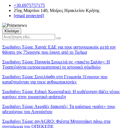
+30.6975757175
25ης Μαρτίου 140, Μοίρες Ηρακλείου Κρήτης
[email protected]
Κλείσιμο
Συμβαίνει Τώρα:
Χανιά: ΕΔΕ για τους αστυνομικούς μετά τον
θάνατο της 75χρονης που έφυγε από το Τμήμα
Συμβαίνει Τώρα:
Παναγία Σουμελά σε «πακέτο Σαλάχ»: Η
Τραπεζούντα εμπορευματοποιεί το ιστορικό σύμβολο
Συμβαίνει Τώρα:
Συνελήφθη στη Γερμανία 31χρονος που
καταζητούνταν για τρεις ανθρωποκτονίες
Συμβαίνει Τώρα:
Ειδικό Χωροταξικό: Η κυβέρνηση βάζει νέους
κανόνες στην τουριστική ανάπτυξη
Συμβαίνει Τώρα:
Ακριβές διακοπές: Τα καύσιμα «καίνε» τους
αδειούχους του Αυγούστου
Συμβαίνει Τώρα:
myAGRO: Φιέστα Μητσοτάκη πάνω στα
συντρίμμια του ΟΠΕΚΕΠΕ