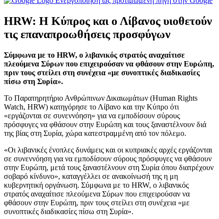
Ενεργοποίηση ως προτιμώμενη πηγή στην Google
HRW: Η Κύπρος και ο Λίβανος υιοθετούν
τις επαναπροωθήσεις προσφύγων
Σύμφωνα με το HRW, ο λιβανικός στρατός αναχαίτισε
πλεούμενα Σύρων που επιχειρούσαν να φθάσουν στην Ευρώπη,
πριν τους στείλει στη συνέχεια «με συνοπτικές διαδικασίες
πίσω στη Συρία».
Το Παρατηρητήριο Ανθρώπινων Δικαιωμάτων (Human Rights
Watch, HRW) κατηγόρησε το Λίβανο και την Κύπρο ότι
«εργάζονται σε συνεννόηση» για να εμποδίσουν σύρους
πρόσφυγες να φθάσουν στην Ευρώπη και τους ξαναστέλνουν διά
της βίας στη Συρία, χώρα κατεστραμμένη από τον πόλεμο.
«Οι λιβανικές ένοπλες δυνάμεις και οι κυπριακές αρχές εργάζονται
σε συνεννόηση για να εμποδίσουν σύρους πρόσφυγες να φθάσουν
στην Ευρώπη, μετά τους ξαναστέλνουν στη Συρία όπου διατρέχουν
σοβαρό κίνδυνο», καταγγέλλει σε ανακοίνωσή της η μη
κυβερνητική οργάνωση. Σύμφωνα με το HRW, ο λιβανικός
στρατός αναχαίτισε πλεούμενα Σύρων που επιχειρούσαν να
φθάσουν στην Ευρώπη, πριν τους στείλει στη συνέχεια «με
συνοπτικές διαδικασίες πίσω στη Συρία».