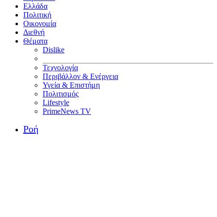
Ελλάδα
Πολιτική
Οικονομία
Διεθνή
Θέματα
Dislike
Τεχνολογία
Περιβάλλον & Ενέργεια
Υγεία & Επιστήμη
Πολιτισμός
Lifestyle
PrimeNews TV
Ροή