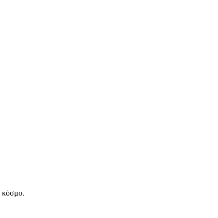
ν κόσμο.