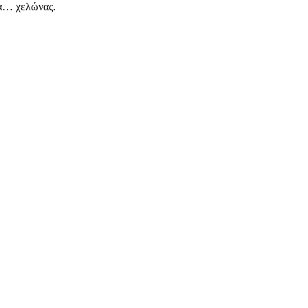
τα… χελώνας.