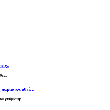
άτος»
ός παρακολουθεί…