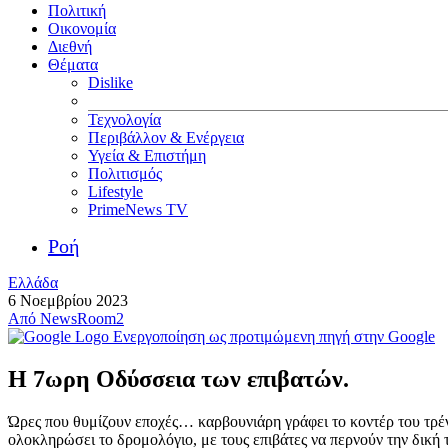
Πολιτική
Οικονομία
Διεθνή
Θέματα
Dislike
Τεχνολογία
Περιβάλλον & Ενέργεια
Υγεία & Επιστήμη
Πολιτισμός
Lifestyle
PrimeNews TV
Ροή
Ελλάδα
6 Νοεμβρίου 2023
Από
NewsRoom2
Ενεργοποίηση ως προτιμώμενη πηγή στην Google
Η 7ωρη Οδύσσεια των επιβατών.
Ώρες που θυμίζουν εποχές… καρβουνιάρη γράφει το κοντέρ του τρέ
ολοκληρώσει το δρομολόγιο, με τους επιβάτες να περνούν την δική 