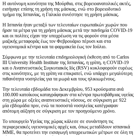
Η αυτόνομη κοινότητα της Μούρθια, στις βορειοανατολικές ακτές,
εισήγαγε επίσης τη χρήση της μάσκας, ενώ στο βορειοδυτικό
τμήμα της Ισπανίας, η Γαλικία συνέστησε τη χρήση μάσκας.
Η Ισπανία ήταν μεταξύ των τελευταίων ευρωπαϊκών χωρών που
ήραν τα μέτρα για τη χρήση μάσκας μετά την πανδημία COVID-19
και οι πολίτες είχαν την υποχρέωση να τις φορούν στα μέσα
μαζικής μεταφοράς έως τον Φεβρουάριο πέρυσι και στα
υγειονομικά κέντρα και τα φαρμακεία έως τον Ιούλιο.
Σύμφωνα με την τελευταία επιδημιολογική έκθεση από το Carlos
III University Health Institute της Ισπανίας, η γρίπη, η COVID-19
και ο Αναπνευστικός Συγκυτιακός Ιός (RSV) κυκλοφορούν ευρέως
στις κοινότητες, με τη γρίπη να επικρατεί, ενώ υπάρχει μεγαλύτερη
πιθανότητα νοσηλείας για τα μωρά και τους ηλικιωμένους.
Την τελευταία εβδομάδα του Δεκεμβρίου, 953 κρούσματα ανά
100.000 κατοίκους καταγράφηκαν στα κέντρα πρωτοβάθμιας υγείας
στη χώρα με οξείες αναπνευστικές νόσους, σε σύγκριση με 922
μία εβδομάδα πριν, ενώ τα ποσοστά νοσηλείας κατέγραψαν
απότομη αύξηση σε σύγκριση με τον προηγούμενο χρόνο.
Το υπουργείο Υγείας της χώρας κάλεσε σε συνάντηση τις
περιφερειακές υγειονομικές αρχές και, όπως μεταδίδουν ισπανικά
ΜΜΕ, θα προτείνει την εισαγωγή υποχρεωτικών μέτρων σε όλη τη