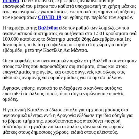
Ισπανία
: Πέντε ισπανικές περιφέρειες ανακοίνωσαν την
επαναφορά του μέτρου που καθιστά υποχρεωτική τη χρήση μάσκας
στις υγειονομικές εγκαταστάσεις, έπειτα από τη σημαντική αύξηση
των κρουσμάτων
COVID-19
και γρίπης την περίοδο των εορτών.
Η περιφέρεια της
Βαλένθια
είδε τον ρυθμό των λοιμώξεων του
αναπνευστικού συστήματος να αυξάνεται στα 1.501 κρούσματα ανά
100.000 κατοίκους το διάστημα μεταξύ 26ης Δεκεμβρίου και 1ης
Ιανουαρίου, το δεύτερο υψηλότερο φορτίο στη χώρα για αυτήν
εβδομάδα, μετά την Καστίλλη Λα Μάντσα.
Οι επικεφαλής των υγειονομικών αρχών στη Βαλένθια συνέστησαν
στους πολίτες που παρουσιάζουν συμπτώματα, όπως και στους
επαγγελματίες της υγείας, και στους συγγενείς και φίλους στις
αίθουσες αναμονής να φορούν μάσκες για το άμεσο μέλλον.
Άφησαν, επίσης, ανοικτό το ενδεχόμενο ο κανόνας αυτός να
επεκταθεί σε άλλους τομείς, όπου συγκεντρώνονται ευπαθείς
ομάδες.
Η γειτονική Καταλονία έδωσε εντολή για τη χρήση μάσκας στα
υγειονομικά κέντρα, ενώ η Αραγονία εξέδωσε την ίδια οδηγία για
το βόρειο τμήμα της, προσθέτοντας πως απευθύνει «ισχυρή
σύσταση» οι εργαζόμενοι και οι πολίτες συνολικά να φορούν
μάσκες στους δημόσιους χώρους, ειδικά στους κλειστούς.