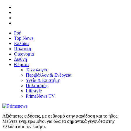
Ροή
Top News
Ελλάδα
Πολιτική
Οικονομία
Διεθνή
Θέματα
Τεχνολογία
Περιβάλλον & Ενέργεια
Υγεία & Επιστήμη
Πολιτισμός
Lifestyle
PrimeNews TV
Αξιόπιστες ειδήσεις, με σεβασμό στην παράδοση και το ήθος.
Μείνετε ενημερωμένοι για όλα τα σημαντικά γεγονότα στην
Ελλάδα και τον κόσμο.