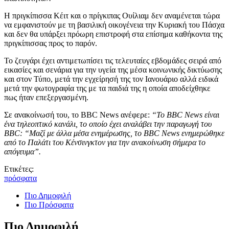
Η πριγκίπισσα Κέιτ και ο πρίγκιπας Ουίλιαμ δεν αναμένεται τώρα
να εμφανιστούν με τη βασιλική οικογένεια την Κυριακή του Πάσχα
και δεν θα υπάρξει πρόωρη επιστροφή στα επίσημα καθήκοντα της
πριγκίπισσας προς το παρόν.
Το ζευγάρι έχει αντιμετωπίσει τις τελευταίες εβδομάδες σειρά από
εικασίες και σενάρια για την υγεία της μέσα κοινωνικής δικτύωσης
και στον Τύπο, μετά την εγχείρησή της τον Ιανουάριο αλλά ειδικά
μετά την φωτογραφία της με τα παιδιά της η οποία αποδείχθηκε
πως ήταν επεξεργασμένη.
Σε ανακοίνωσή του, το BBC News ανέφερε:
“Το BBC News είναι
ένα τηλεοπτικό κανάλι, το οποίο έχει αναλάβει την παραγωγή του
BBC: “Μαζί με άλλα μέσα ενημέρωσης, το BBC News ενημερώθηκε
από το Παλάτι του Κένσινγκτον για την ανακοίνωση σήμερα το
απόγευμα”.
Ετικέτες:
πρόσφατα
Πιο Δημοφιλή
Πιο Πρόσφατα
Πιο Δημοφιλή