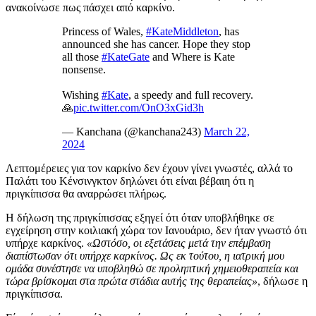
ανακοίνωσε πως πάσχει από καρκίνο.
Princess of Wales,
#KateMiddleton
, has
announced she has cancer. Hope they stop
all those
#KateGate
and Where is Kate
nonsense.
Wishing
#Kate
, a speedy and full recovery.
🙏
pic.twitter.com/OnO3xGid3h
— Kanchana (@kanchana243)
March 22,
2024
Λεπτομέρειες για τον καρκίνο δεν έχουν γίνει γνωστές, αλλά το
Παλάτι του Κένσινγκτον δηλώνει ότι είναι βέβαιη ότι η
πριγκίπισσα θα αναρρώσει πλήρως.
Η δήλωση της πριγκίπισσας εξηγεί ότι όταν υποβλήθηκε σε
εγχείρηση στην κοιλιακή χώρα τον Ιανουάριο, δεν ήταν γνωστό ότι
υπήρχε καρκίνος.
«Ωστόσο, οι εξετάσεις μετά την επέμβαση
διαπίστωσαν ότι υπήρχε καρκίνος. Ως εκ τούτου, η ιατρική μου
ομάδα συνέστησε να υποβληθώ σε προληπτική χημειοθεραπεία και
τώρα βρίσκομαι στα πρώτα στάδια αυτής της θεραπείας»
, δήλωσε η
πριγκίπισσα.