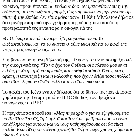
Είπε ότι σκέφτεται όλους εκείνους που έχουν πληγεί από τον
καρκίνο, προσθέτοντας:
«Για όλους όσοι αντιμετωπίζουν αυτή την
ασθένεια, σε οποιαδήποτε μορφή, σας παρακαλώ να μην χάνουν την
πίστη ή την ελπίδα. Δεν είστε μόνοι σας»
. Η Κέιτ Μίντλετον δήλωσε
ότι η ανάρρωση από την εγχείρησή της πήρε χρόνο και ότι η
προτεραιότητά της είναι τώρα η οικογένειά της.
«Ο Ουίλιαμ και εγώ κάνουμε ό,τι μπορούμε για να το
επεξεργαστούμε και να το διαχειριστούμε ιδιωτικά για το καλό της
νεαρής μας οικογένειας»,
είπε.
Στη βιντεοσκοπημένη δήλωσή της, μίλησε για την υποστήριξη από
την οικογένειά της:
“Το να έχω τον Ουίλιαμ στο πλευρό μου είναι
επίσης μεγάλη πηγή παρηγοριάς και καθησυχασμού. Όπως και η
αγάπη, η υποστήριξη και η καλοσύνη που έχουν δείξει τόσοι πολλοί
από εσάς. Σημαίνει τόσα πολλά και για τους δυο μας».
Το παλάτι του Κένσινγκτον δήλωσε ότι το βίντεο της πριγκίπισσας
γυρίστηκε την Τετάρτη από το BBC Studios, τον βραχίονα
παραγωγής του BBC.
Η πριγκίπισσα πρόσθεσε:
«Μας πήρε χρόνο για να εξηγήσουμε τα
πάντα στον Τζορτζ, τη Σαρλότ και τον Λουί με τρόπο που να είναι
κατάλληλος για αυτούς και να τους καθησυχάσουμε ότι θα είμαι
καλά». Είπε ότι η οικογένεια χρειάζεται τώρα «λίγο χρόνο, χώρο και
ιδιωτικότητα».