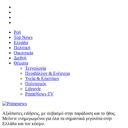
Ροή
Top News
Ελλάδα
Πολιτική
Οικονομία
Διεθνή
Θέματα
Τεχνολογία
Περιβάλλον & Ενέργεια
Υγεία & Επιστήμη
Πολιτισμός
Lifestyle
PrimeNews TV
Αξιόπιστες ειδήσεις, με σεβασμό στην παράδοση και το ήθος.
Μείνετε ενημερωμένοι για όλα τα σημαντικά γεγονότα στην
Ελλάδα και τον κόσμο.