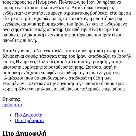
τους πόρους των Ηνωμένων Πολιτειών, το Ιράν θα πρέπει να
παραμείνει στρατιωτικά ανθεκτικό. Αυτό, όπως αναφέρει,
ενδέχεται να απαιτήσει παροχή στρατιωτικής βοήθειας, είτε άμεσα
είτε μέσω τρίτων χωρών όπως το Πακιστάν, ή υποστήριξη της
εγχώριας αμυντικής βιομηχανίας του Ιράν. Αν και το ενδεχόμενο
ανοιχτής στρατιωτικής υποστήριξης από την Κίνα θεωρείται
απίθανο, η διακριτική ενίσχυση της αυτάρκειας του Ιράν είναι
απολύτως πιθανή.
Καταλήγοντας, ο Ντενγκ τονίζει ότι το διπλωματικό μήνυμα της
Κίνας είναι σαφές: τάσσεται υπέρ του Ιράν, καταδικάζει το Ισραήλ
και τις Ηνωμένες Πολιτείες και ζητά αυτοσυγκράτηση για την
αποτροπή ευρύτερης αποσταθεροποίησης. Ωστόσο, αυτή η
ρητορική ενδέχεται να αφήνει περιθώρια για μια ελεγχόμενη
κλιμάκωση που θα αποδυνάμωνε σταδιακά τη θέση των
Ηνωμένων Πολιτειών στην παγκόσμια γεωπολιτική σκακιέρα,
χωρίς η Κίνα να εμπλακεί απευθείας σε πολεμικές επιχειρήσεις.
Ετικέτες:
πρόσφατα
Πιο Δημοφιλή
Πιο Πρόσφατα
Πιο Δημοφιλή