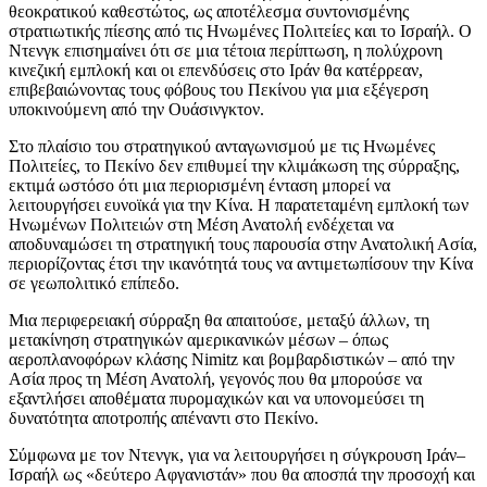
θεοκρατικού καθεστώτος, ως αποτέλεσμα συντονισμένης
στρατιωτικής πίεσης από τις Ηνωμένες Πολιτείες και το Ισραήλ. Ο
Ντενγκ επισημαίνει ότι σε μια τέτοια περίπτωση, η πολύχρονη
κινεζική εμπλοκή και οι επενδύσεις στο Ιράν θα κατέρρεαν,
επιβεβαιώνοντας τους φόβους του Πεκίνου για μια εξέγερση
υποκινούμενη από την Ουάσινγκτον.
Στο πλαίσιο του στρατηγικού ανταγωνισμού με τις Ηνωμένες
Πολιτείες, το Πεκίνο δεν επιθυμεί την κλιμάκωση της σύρραξης,
εκτιμά ωστόσο ότι μια περιορισμένη ένταση μπορεί να
λειτουργήσει ευνοϊκά για την Κίνα. Η παρατεταμένη εμπλοκή των
Ηνωμένων Πολιτειών στη Μέση Ανατολή ενδέχεται να
αποδυναμώσει τη στρατηγική τους παρουσία στην Ανατολική Ασία,
περιορίζοντας έτσι την ικανότητά τους να αντιμετωπίσουν την Κίνα
σε γεωπολιτικό επίπεδο.
Μια περιφερειακή σύρραξη θα απαιτούσε, μεταξύ άλλων, τη
μετακίνηση στρατηγικών αμερικανικών μέσων – όπως
αεροπλανοφόρων κλάσης Nimitz και βομβαρδιστικών – από την
Ασία προς τη Μέση Ανατολή, γεγονός που θα μπορούσε να
εξαντλήσει αποθέματα πυρομαχικών και να υπονομεύσει τη
δυνατότητα αποτροπής απέναντι στο Πεκίνο.
Σύμφωνα με τον Ντενγκ, για να λειτουργήσει η σύγκρουση Ιράν–
Ισραήλ ως «δεύτερο Αφγανιστάν» που θα αποσπά την προσοχή και