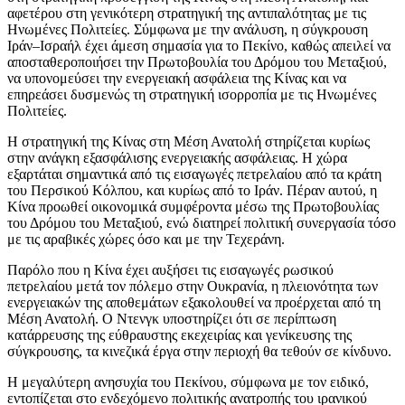
αφετέρου στη γενικότερη στρατηγική της αντιπαλότητας με τις
Ηνωμένες Πολιτείες. Σύμφωνα με την ανάλυση, η σύγκρουση
Ιράν–Ισραήλ έχει άμεση σημασία για το Πεκίνο, καθώς απειλεί να
αποσταθεροποιήσει την Πρωτοβουλία του Δρόμου του Μεταξιού,
να υπονομεύσει την ενεργειακή ασφάλεια της Κίνας και να
επηρεάσει δυσμενώς τη στρατηγική ισορροπία με τις Ηνωμένες
Πολιτείες.
Η στρατηγική της Κίνας στη Μέση Ανατολή στηρίζεται κυρίως
στην ανάγκη εξασφάλισης ενεργειακής ασφάλειας. Η χώρα
εξαρτάται σημαντικά από τις εισαγωγές πετρελαίου από τα κράτη
του Περσικού Κόλπου, και κυρίως από το Ιράν. Πέραν αυτού, η
Κίνα προωθεί οικονομικά συμφέροντα μέσω της Πρωτοβουλίας
του Δρόμου του Μεταξιού, ενώ διατηρεί πολιτική συνεργασία τόσο
με τις αραβικές χώρες όσο και με την Τεχεράνη.
Παρόλο που η Κίνα έχει αυξήσει τις εισαγωγές ρωσικού
πετρελαίου μετά τον πόλεμο στην Ουκρανία, η πλειονότητα των
ενεργειακών της αποθεμάτων εξακολουθεί να προέρχεται από τη
Μέση Ανατολή. Ο Ντενγκ υποστηρίζει ότι σε περίπτωση
κατάρρευσης της εύθραυστης εκεχειρίας και γενίκευσης της
σύγκρουσης, τα κινεζικά έργα στην περιοχή θα τεθούν σε κίνδυνο.
Η μεγαλύτερη ανησυχία του Πεκίνου, σύμφωνα με τον ειδικό,
εντοπίζεται στο ενδεχόμενο πολιτικής ανατροπής του ιρανικού