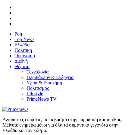
Ροή
Top News
Ελλάδα
Πολιτική
Οικονομία
Διεθνή
Θέματα
Τεχνολογία
Περιβάλλον & Ενέργεια
Υγεία & Επιστήμη
Πολιτισμός
Lifestyle
PrimeNews TV
Αξιόπιστες ειδήσεις, με σεβασμό στην παράδοση και το ήθος.
Μείνετε ενημερωμένοι για όλα τα σημαντικά γεγονότα στην
Ελλάδα και τον κόσμο.