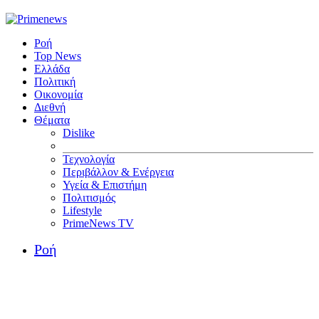
Ροή
Top News
Ελλάδα
Πολιτική
Οικονομία
Διεθνή
Θέματα
Dislike
Τεχνολογία
Περιβάλλον & Ενέργεια
Υγεία & Επιστήμη
Πολιτισμός
Lifestyle
PrimeNews TV
Ροή