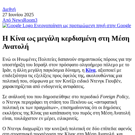
Διεθνή
27 Ιουνίου 2025
Από
NewsRoom3
Ενεργοποίηση ως προτιμώμενη πηγή στην Google
Η Κίνα ως μεγάλη κερδισμένη στη Μέση
Ανατολή
Ενώ οι Ηνωμένες Πολιτείες δαπανούν σημαντικούς πόρους για την
υποστήριξη του Ισραήλ στον πρόσφατο ολιγοήμερο πόλεμο με το
Ιράν, η άλλη μεγάλη παγκόσμια δύναμη, η
Κίνα
, αξιοποιεί με
επιδεξιότητα τις εξελίξεις προς όφελός της, ακολουθώντας μια
πολιτική που, σύμφωνα με τον Κινέζο ειδικό Ντενγκ Γιουβέν,
χαρακτηρίζεται από ενδογενείς αντιφάσεις.
Σε ανάλυσή του που δημοσιεύθηκε στο περιοδικό
Foreign Policy
,
ο Ντενγκ περιγράφει τη στάση του Πεκίνου ως «αντιφατική
πολιτική εκ των πραγμάτων», επισημαίνοντας ότι οι δημόσιες
εκκλήσεις της Κίνας για κατάπαυση του πυρός στη Μέση Ανατολή
είναι, τουλάχιστον εν μέρει, ειλικρινείς.
Ο Ντενγκ διαχωρίζει την κινεζική πολιτική σε δύο επίπεδα: αφενός
στη στρατηγική προσέγγιση της Κίνας στη Μέση Ανατολή, και