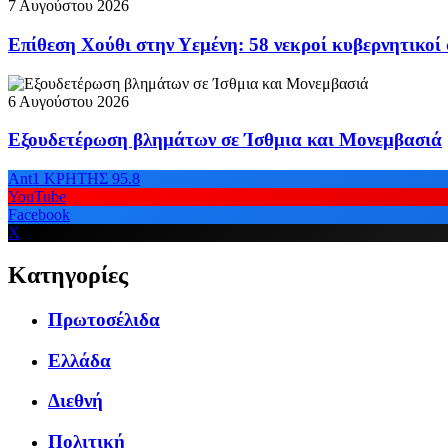
7 Αυγούστου 2026
Επίθεση Χούθι στην Υεμένη: 58 νεκροί κυβερνητικοί
6 Αυγούστου 2026
Εξουδετέρωση βλημάτων σε Ίσθμια και Μονεμβασιά
Ant1 ΚΡΗΤΗΣ 95.8
YouTube
Facebook
X
Κατηγορίες
Πρωτοσέλιδα
Ελλάδα
Διεθνή
Πολιτική