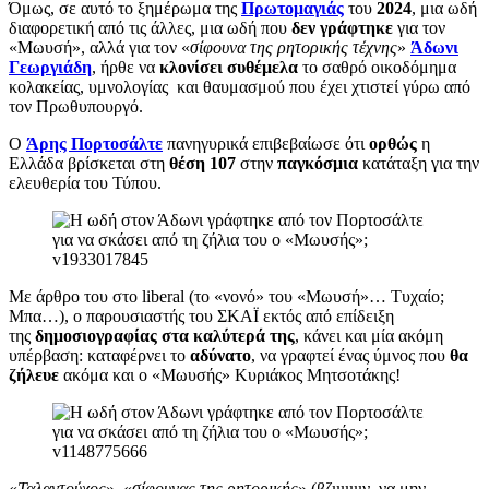
Όμως, σε αυτό το ξημέρωμα της
Πρωτομαγιάς
του
2024
, μια ωδή
διαφορετική από τις άλλες, μια ωδή που
δεν γράφτηκε
για τον
«Μωυσή», αλλά για τον «
σίφουνα της ρητορικής τέχνης
»
Άδωνι
Γεωργιάδη
, ήρθε να
κλονίσει συθέμελα
το σαθρό οικοδόμημα
κολακείας, υμνολογίας και θαυμασμού που έχει χτιστεί γύρω από
τον Πρωθυπουργό.
Ο
Άρης Πορτοσάλτε
πανηγυρικά επιβεβαίωσε ότι
ορθώς
η
Ελλάδα βρίσκεται στη
θέση 107
στην
παγκόσμια
κατάταξη για την
ελευθερία του Τύπου.
Με άρθρο του στο liberal (το «νονό» του «Μωυσή»… Τυχαίο;
Μπα…), ο παρουσιαστής του ΣΚΑΪ εκτός από επίδειξη
της
δημοσιογραφίας στα καλύτερά της
, κάνει και μία ακόμη
υπέρβαση: καταφέρνει το
αδύνατο
, να γραφτεί ένας ύμνος που
θα
ζήλευε
ακόμα και ο «Μωυσής» Κυριάκος Μητσοτάκης!
«
Ταλαντούχος
», «
σίφουνας της ρητορικής
» (βζιιιιιιιν, να μην