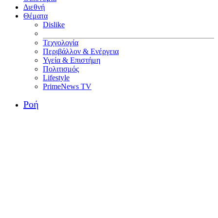
Διεθνή
Θέματα
Dislike
Τεχνολογία
Περιβάλλον & Ενέργεια
Υγεία & Επιστήμη
Πολιτισμός
Lifestyle
PrimeNews TV
Ροή