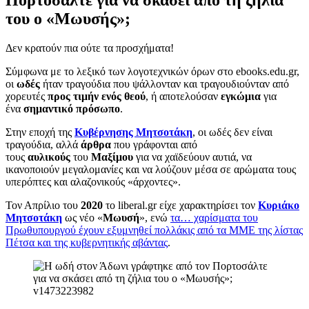
του ο «Μωυσής»;
Δεν κρατούν πια ούτε τα προσχήματα!
Σύμφωνα με το λεξικό των λογοτεχνικών όρων στο ebooks.edu.gr,
οι
ωδές
ήταν τραγούδια που ψάλλονταν και τραγουδιούνταν από
χορευτές
προς τιμήν ενός θεού
, ή αποτελούσαν
εγκώμια
για
ένα
σημαντικό πρόσωπο
.
Στην εποχή της
Κυβέρνησης Μητσοτάκη
, οι ωδές δεν είναι
τραγούδια, αλλά
άρθρα
που γράφονται από
τους
αυλικούς
του
Μαξίμου
για να χαϊδεύουν αυτιά, να
ικανοποιούν μεγαλομανίες και να λούζουν μέσα σε αρώματα τους
υπερόπτες και αλαζονικούς «άρχοντες».
Τον Απρίλιο του
2020
το liberal.gr είχε χαρακτηρίσει τον
Κυριάκο
Μητσοτάκη
ως νέο «
Μωυσή
», ενώ
τα… χαρίσματα του
Πρωθυπουργού έχουν εξυμνηθεί πολλάκις από τα ΜΜΕ της λίστας
Πέτσα και της κυβερνητικής αβάντας
.