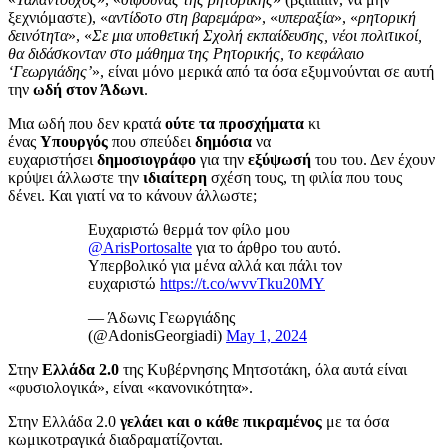
ξεχνιόμαστε), «
αντίδοτο στη βαρεμάρα
», «
υπεραξία
», «
ρητορική
δεινότητα
», «
Σε μια υποθετική Σχολή εκπαίδευσης, νέοι πολιτικοί,
θα διδάσκονταν στο μάθημα της Ρητορικής, το κεφάλαιο
‘Γεωργιάδης’
», είναι μόνο μερικά από τα όσα εξυμνούνται σε αυτή
την
ωδή στον Άδωνι
.
Μια ωδή που δεν κρατά
ούτε τα προσχήματα
κι
ένας
Υπουργός
που σπεύδει
δημόσια
να
ευχαριστήσει
δημοσιογράφο
για την
εξύψωσή
του του. Δεν έχουν
κρύψει άλλωστε την
ιδιαίτερη
σχέση τους, τη φιλία που τους
δένει. Και γιατί να το κάνουν άλλωστε;
Ευχαριστώ θερμά τον φίλο μου
@ArisPortosalte
⁩ για το άρθρο του αυτό.
Υπερβολικό για μένα αλλά και πάλι τον
ευχαριστώ
https://t.co/wvvTku20MY
— Άδωνις Γεωργιάδης
(@AdonisGeorgiadi)
May 1, 2024
Στην
Ελλάδα 2.0
της Κυβέρνησης Μητσοτάκη, όλα αυτά είναι
«φυσιολογικά», είναι «κανονικότητα».
Στην Ελλάδα 2.0
γελάει και ο κάθε πικραμένος
με τα όσα
κωμικοτραγικά διαδραματίζονται.