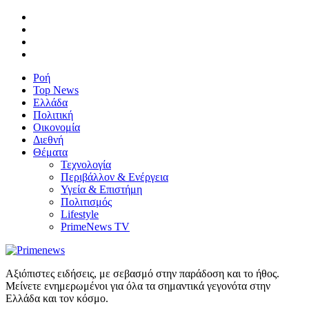
Ροή
Top News
Ελλάδα
Πολιτική
Οικονομία
Διεθνή
Θέματα
Τεχνολογία
Περιβάλλον & Ενέργεια
Υγεία & Επιστήμη
Πολιτισμός
Lifestyle
PrimeNews TV
Αξιόπιστες ειδήσεις, με σεβασμό στην παράδοση και το ήθος.
Μείνετε ενημερωμένοι για όλα τα σημαντικά γεγονότα στην
Ελλάδα και τον κόσμο.