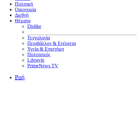
Πολιτική
Οικονομία
Διεθνή
Θέματα
Dislike
Τεχνολογία
Περιβάλλον & Ενέργεια
Υγεία & Επιστήμη
Πολιτισμός
Lifestyle
PrimeNews TV
Ροή