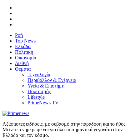
Ροή
Top News
Ελλάδα
Πολιτική
Οικονομία
Διεθνή
Θέματα
Τεχνολογία
Περιβάλλον & Ενέργεια
Υγεία & Επιστήμη
Πολιτισμός
Lifestyle
PrimeNews TV
Αξιόπιστες ειδήσεις, με σεβασμό στην παράδοση και το ήθος.
Μείνετε ενημερωμένοι για όλα τα σημαντικά γεγονότα στην
Ελλάδα και τον κόσμο.