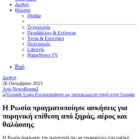
Διεθνή
Θέματα
Dislike
Τεχνολογία
Περιβάλλον & Ενέργεια
Υγεία & Επιστήμη
Πολιτισμός
Lifestyle
PrimeNews TV
Ροή
Διεθνή
26 Οκτωβρίου 2023
Από
NewsRoom2
Ενεργοποίηση ως προτιμώμενη πηγή στην Google
Η Ρωσία πραγματοποίησε ασκήσεις για
πυρηνική επίθεση από ξηράς, αέρος και
θαλάσσης
Η Ρωσία δοκίμασε την ικανότητά της να προκαλέσει ένα μαζικό