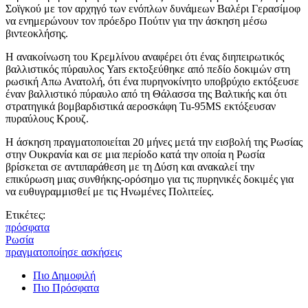
Σοϊγκού με τον αρχηγό των ενόπλων δυνάμεων Βαλέρι Γερασίμοφ
να ενημερώνουν τον πρόεδρο Πούτιν για την άσκηση μέσω
βιντεοκλήσης.
Η ανακοίνωση του Κρεμλίνου αναφέρει ότι ένας διηπειρωτικός
βαλλιστικός πύραυλος Yars εκτοξεύθηκε από πεδίο δοκιμών στη
ρωσική Απω Ανατολή, ότι ένα πυρηνοκίνητο υποβρύχιο εκτόξευσε
έναν βαλλιστικό πύραυλο από τη Θάλασσα της Βαλτικής και ότι
στρατηγικά βομβαρδιστικά αεροσκάφη Tu-95MS εκτόξευσαν
πυραύλους Κρουζ.
Η άσκηση πραγματοποιείται 20 μήνες μετά την εισβολή της Ρωσίας
στην Ουκρανία και σε μια περίοδο κατά την οποία η Ρωσία
βρίσκεται σε αντιπαράθεση με τη Δύση και ανακαλεί την
επικύρωση μιας συνθήκης-ορόσημο για τις πυρηνικές δοκιμές για
να ευθυγραμμισθεί με τις Ηνωμένες Πολιτείες.
Ετικέτες:
πρόσφατα
Ρωσία
πραγματοποίησε ασκήσεις
Πιο Δημοφιλή
Πιο Πρόσφατα