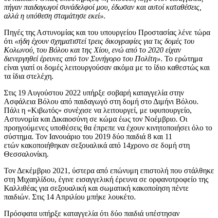
πήγαν παιδαγωγοί συνάδελφοί μου, έδωσαν και αυτοί καταθέσεις,
αλλά η υπόθεση σταμάτησε εκεί».
Πηγές της Αστυνομίας και του υπουργείου Προστασίας λένε τώρα
ότι
«ήδη έχουν σχηματιστεί τρεις δικογραφίες για τις δομές του
Κολωνού, του Βόλου και της Χίου, ενώ από το 2020 είχαν
διενεργηθεί έρευνες από τον Συνήγορο του Πολίτη»
. Το ερώτημα
είναι γιατί οι δομές λειτουργούσαν ακόμα με το ίδιο καθεστώς και
τα ίδια στελέχη.
Στις 19 Αυγούστου 2022 υπήρξε σοβαρή καταγγελία στην
Ασφάλεια Βόλου από παιδαγωγό στη δομή στο Διμήνι Βόλου.
Πάλι η «Κιβωτός» συνέχισε να λειτουργεί, με υφυπουργείο,
Αστυνομία και Δικαιοσύνη σε κώμα έως τον Νοέμβριο. Οι
προηγούμενες υποθέσεις θα έπρεπε να έχουν κινητοποιήσει όλο το
σύστημα. Τον Ιανουάριο του 2019 δύο παιδιά 8 και 11
ετών κακοποιήθηκαν σεξουαλικά από 14χρονο σε δομή στη
Θεσσαλονίκη.
Τον Δεκέμβριο 2021, ύστερα από επώνυμη επιστολή που στάλθηκε
στη Μιχαηλίδου, έγινε εισαγγελική έρευνα σε ορφανοτροφείο της
Καλλιθέας για σεξουαλική και σωματική κακοποίηση πέντε
παιδιών. Στις 14 Απριλίου μπήκε λουκέτο.
Πρόσφατα υπήρξε καταγγελία ότι δύο παιδιά υπέστησαν