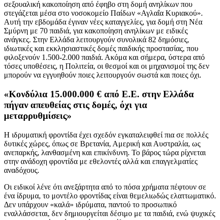
σεξουαλική κακοποίηση από έφηβο στη δομή ανηλίκων που
στεγάζεται μέσα στο νοσοκομείο Παίδων «Αγλαΐα Κυριακού».
Αυτή την εβδομάδα έγιναν νέες καταγγελίες, για δομή στη Νέα
Σμύρνη με 70 παιδιά, για κακοποίηση ανηλίκων με ειδικές
ανάγκες. Στην Ελλάδα λειτουργούν συνολικά 82 δημόσιες,
ιδιωτικές και εκκλησιαστικές δομές παιδικής προστασίας, που
φιλοξενούν 1.500-2.000 παιδιά. Ακόμα και σήμερα, ύστερα από
τόσες υποθέσεις, η Πολιτεία, οι θεσμοί και οι μηχανισμοί της δεν
μπορούν να εγγυηθούν ποιες λειτουργούν σωστά και ποιες όχι.
«Κονδύλια 15.000.000 € από Ε.Ε. στην Ελλάδα
πήγαν απευθείας στις δομές, όχι για
μεταρρυθμίσεις»
Η ιδρυματική φροντίδα έχει σχεδόν εγκαταλειφθεί πια σε πολλές
δυτικές χώρες, όπως σε Βρετανία, Αμερική και Αυστραλία, ως
ανεπαρκής, λανθασμένη και επικίνδυνη. Το βάρος τώρα ρίχνεται
στην ανάδοχη φροντίδα με εθελοντές αλλά και επαγγελματίες
αναδόχους.
Οι ειδικοί λένε ότι ανεξάρτητα από το πόσα χρήματα πέφτουν σε
ένα ίδρυμα, το μοντέλο φροντίδας είναι θεμελιωδώς ελαττωματικό.
Δεν υπάρχουν «καλά» ιδρύματα, παντού το προσωπικό
εναλλάσσεται, δεν δημιουργείται δέσιμο με τα παιδιά, ενώ ψυχικές