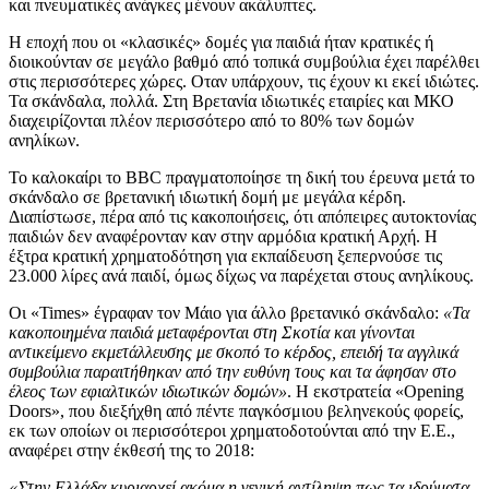
και πνευματικές ανάγκες μένουν ακάλυπτες.
Η εποχή που οι «κλασικές» δομές για παιδιά ήταν κρατικές ή
διοικούνταν σε μεγάλο βαθμό από τοπικά συμβούλια έχει παρέλθει
στις περισσότερες χώρες. Οταν υπάρχουν, τις έχουν κι εκεί ιδιώτες.
Τα σκάνδαλα, πολλά. Στη Βρετανία ιδιωτικές εταιρίες και ΜΚΟ
διαχειρίζονται πλέον περισσότερο από το 80% των δομών
ανηλίκων.
Το καλοκαίρι το BBC πραγματοποίησε τη δική του έρευνα μετά το
σκάνδαλο σε βρετανική ιδιωτική δομή με μεγάλα κέρδη.
Διαπίστωσε, πέρα από τις κακοποιήσεις, ότι απόπειρες αυτοκτονίας
παιδιών δεν αναφέρονταν καν στην αρμόδια κρατική Αρχή. Η
έξτρα κρατική χρηματοδότηση για εκπαίδευση ξεπερνούσε τις
23.000 λίρες ανά παιδί, όμως δίχως να παρέχεται στους ανηλίκους.
Οι «Times» έγραφαν τον Μάιο για άλλο βρετανικό σκάνδαλο:
«Τα
κακοποιημένα παιδιά μεταφέρονται στη Σκοτία και γίνονται
αντικείμενο εκμετάλλευσης με σκοπό το κέρδος, επειδή τα αγγλικά
συμβούλια παραιτήθηκαν από την ευθύνη τους και τα άφησαν στο
έλεος των εφιαλτικών ιδιωτικών δομών»
. Η εκστρατεία «Opening
Doors», που διεξήχθη από πέντε παγκόσμιου βεληνεκούς φορείς,
εκ των οποίων οι περισσότεροι χρηματοδοτούνται από την Ε.Ε.,
αναφέρει στην έκθεσή της το 2018:
«Στην Ελλάδα κυριαρχεί ακόμα η γενική αντίληψη πως τα ιδρύματα