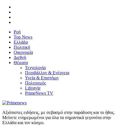
Ροή
Top News
Ελλάδα
Πολιτική
Οικονομία
Διεθνή
Θέματα
Τεχνολογία
Περιβάλλον & Ενέργεια
Υγεία & Επιστήμη
Πολιτισμός
Lifestyle
PrimeNews TV
Αξιόπιστες ειδήσεις, με σεβασμό στην παράδοση και το ήθος.
Μείνετε ενημερωμένοι για όλα τα σημαντικά γεγονότα στην
Ελλάδα και τον κόσμο.