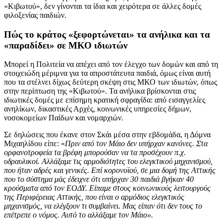
«Κιβωτού», δεν γίνονται τα ίδια και χειρότερα σε άλλες δομές
φιλοξενίας παιδιών.
Πώς το κράτος «ξεφορτώνεται» τα ανήλικα και τα
«παραδίδει» σε ΜΚΟ ιδιωτών
Μπορεί η Πολιτεία να απέχει από τον έλεγχο των δομών και από τη
στοιχειώδη μέριμνα για τα απροστάτευτα παιδιά, όμως είναι αυτή
που τα στέλνει δίχως δεύτερη σκέψη στις ΜΚΟ των ιδιωτών, όπως
στην περίπτωση της «Κιβωτού». Τα ανήλικα βρίσκονται στις
ιδιωτικές δομές με επίσημη κρατική σφραγίδα: από εισαγγελίες
ανηλίκων, δικαστικές Αρχές, κοινωνικές υπηρεσίες δήμων,
νοσοκομείων Παίδων και νομαρχιών.
Σε δηλώσεις που έκανε στον Σκάι μέσα στην εβδομάδα, η Δόμνα
Μιχαηλίδου είπε: «
Πριν από τον Μάιο δεν υπήρχαν κανόνες. Στα
ορφανοτροφεία τα βρέφη μπορούσαν να τα προσέχουν π.χ.
υδραυλικοί. Αλλάξαμε τις αρμοδιότητες του ελεγκτικού μηχανισμού,
που ήταν αδρές και γενικές. Επί κορονοϊού, σε μια δομή της Αττικής
που το σύστημα μάς έδειχνε ότι υπήρχαν 30 παιδιά βγήκαν 40
κρούσματα από τον ΕΟΔΥ. Είπαμε στους κοινωνικούς λειτουργούς
της Περιφέρειας Αττικής, που είναι ο αρμόδιος ελεγκτικός
μηχανισμός, να ελέγξουν τι συμβαίνει. Μας είπαν ότι δεν τους το
επέτρεπε ο νόμος. Αυτό το αλλάξαμε τον Μάιο».