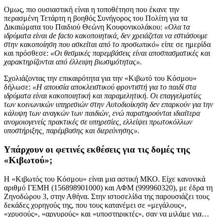
Ομως, πιο ουσιαστική είναι η τοποθέτηση που έκανε την
περασμένη Τετάρτη η βοηθός Συνήγορος του Πολίτη για τα
Δικαιώματα του Παιδιού Θεώνη Κουφονικολάκου:
«Ολα τα
ιδρύματα είναι de facto κακοποιητικά, δεν χρειάζεται να εστιάσουμε
στην κακοποίηση που ασκείται από το προσωπικό»
είπε σε ημερίδα
και πρόσθεσε:
«Οι θεσμικές παρεμβάσεις είναι αποσπασματικές και
χαρακτηρίζονται από έλλειψη βιωσιμότητας».
Σχολιάζοντας την επικαιρότητα για την «Κιβωτό του Κόσμου»
δήλωσε:
«Η απουσία αποκλειστικού φροντιστή για το παιδί στα
ιδρύματα είναι κακοποιητική και παραμελητική. Οι επαγγελματίες
των κοινωνικών υπηρεσιών στην Αυτοδιοίκηση δεν επαρκούν για την
κάλυψη των αναγκών των παιδιών, ενώ παρατηρούνται ιδιαίτερα
ανομοιογενείς πρακτικές σε υπηρεσίες, ελλείψει πρωτοκόλλων
υποστήριξης, παρέμβασης και διερεύνησης».
Υπάρχουν οι φετινές εκθέσεις για τις δομές της
«Κιβωτού»;
Η «Κιβωτός του Κόσμου» είναι μια αστική ΜΚΟ. Είχε κανονικά
αριθμό ΓΕΜΗ (156898901000) και ΑΦΜ (999960320), με έδρα τη
Ζηνοδώρου 3, στην Αθήνα. Στην ιστοσελίδα της παρουσιάζει τους
δεκάδες χορηγούς της, που τους κατανέμει σε «μεγάλους»,
«χρυσούς», «αργυρούς» και «υποστηρικτές», σαν να μιλάμε για…