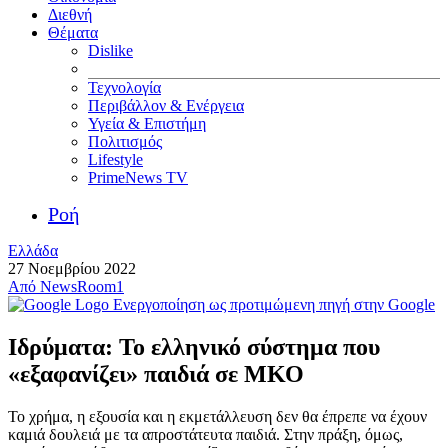
Διεθνή
Θέματα
Dislike
Τεχνολογία
Περιβάλλον & Ενέργεια
Υγεία & Επιστήμη
Πολιτισμός
Lifestyle
PrimeNews TV
Ροή
Ελλάδα
27 Νοεμβρίου 2022
Από
NewsRoom1
Ενεργοποίηση ως προτιμώμενη πηγή στην Google
Ιδρύματα: Το ελληνικό σύστημα που
«εξαφανίζει» παιδιά σε ΜΚΟ
Το χρήμα, η εξουσία και η εκμετάλλευση δεν θα έπρεπε να έχουν
καμιά δουλειά με τα απροστάτευτα παιδιά. Στην πράξη, όμως,