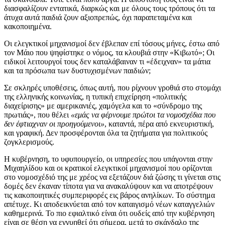
διασφαλίζουν εντατικά, διαρκώς και με όλους τους τρόπους ότι τα
άτυχα αυτά παιδιά ζουν αξιοπρεπώς, όχι παραπεταμένα και
κακοποιημένα.
Οι ελεγκτικοί μηχανισμοί δεν έβλεπαν επί τόσους μήνες, έστω από
τον Μάιο που ψηφίστηκε ο νόμος, τα κλουβιά στην «Κιβωτό»; Οι
ειδικοί λειτουργοί τους δεν καταλάβαιναν τι «έδειχναν» τα μάτια
και τα πρόσωπα των δυστυχισμένων παιδιών;
Σε σκληρές υποθέσεις, όπως αυτή, που ρίχνουν γροθιά στο στομάχι
της ελληνικής κοινωνίας, η τυπική επιχείρηση «πολιτικής
διαχείρισης» με αμερικανιές, χαμόγελα και το «σύνδρομο της
πρωτιάς», που θέλει
«εμάς να φέρνουμε πρώτοι τα νομοσχέδια που
δεν έφτιαχναν οι προηγούμενοι»
, καταντά, πέρα από εκνευριστική,
και γραφική. Δεν προσφέρονται όλα τα ζητήματα για πολιτικούς
ζογκλερισμούς.
Η κυβέρνηση, το υφυπουργείο, οι υπηρεσίες που υπάγονται στην
Μιχαηλίδου και οι κρατικοί ελεγκτικοί μηχανισμοί που ορίζονται
στο νομοσχέδιό της με χρέος να εξετάζουν διά ζώσης τι γίνεται στις
δομές δεν έκαναν τίποτα για να ανακαλύψουν και να αποτρέψουν
τις κακοποιητικές συμπεριφορές εις βάρος ανηλίκων. Το σύστημα
απέτυχε. Κι αποδεικνύεται από τον καταιγισμό νέων καταγγελιών
καθημερινά. Το πιο εφιαλτικό είναι ότι ουδείς από την κυβέρνηση
είναι σε θέση να εγγυηθεί ότι σήμερα, μετά το σκάνδαλο της