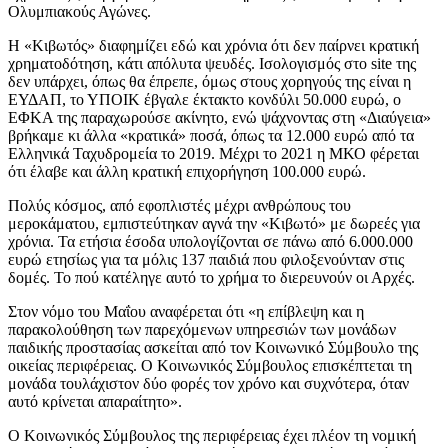
Ολυμπιακούς Αγώνες.
Η «Κιβωτός» διαφημίζει εδώ και χρόνια ότι δεν παίρνει κρατική
χρηματοδότηση, κάτι απόλυτα ψευδές. Ισολογισμός στο site της
δεν υπάρχει, όπως θα έπρεπε, όμως στους χορηγούς της είναι η
ΕΥΔΑΠ, το ΥΠΟΙΚ έβγαλε έκτακτο κονδύλι 50.000 ευρώ, ο
ΕΦΚΑ της παραχωρούσε ακίνητο, ενώ ψάχνοντας στη «Διαύγεια»
βρήκαμε κι άλλα «κρατικά» ποσά, όπως τα 12.000 ευρώ από τα
Ελληνικά Ταχυδρομεία το 2019. Μέχρι το 2021 η ΜΚΟ φέρεται
ότι έλαβε και άλλη κρατική επιχορήγηση 100.000 ευρώ.
Πολύς κόσμος, από εφοπλιστές μέχρι ανθρώπους του
μεροκάματου, εμπιστεύτηκαν αγνά την «Κιβωτό» με δωρεές για
χρόνια. Τα ετήσια έσοδα υπολογίζονται σε πάνω από 6.000.000
ευρώ ετησίως για τα μόλις 137 παιδιά που φιλοξενούνταν στις
δομές. Το πού κατέληγε αυτό το χρήμα το διερευνούν οι Αρχές.
Στον νόμο του Μαΐου αναφέρεται ότι «η επίβλεψη και η
παρακολούθηση των παρεχόμενων υπηρεσιών των μονάδων
παιδικής προστασίας ασκείται από τον Κοινωνικό Σύμβουλο της
οικείας περιφέρειας. Ο Κοινωνικός Σύμβουλος επισκέπτεται τη
μονάδα τουλάχιστον δύο φορές τον χρόνο και συχνότερα, όταν
αυτό κρίνεται απαραίτητο».
Ο Κοινωνικός Σύμβουλος της περιφέρειας έχει πλέον τη νομική