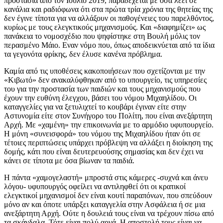
προστασία από τον Ιούλιο 2019, παραδέχεται με όσα λέει σε
κανάλια και ραδιόφωνα ότι στα πρώτα τρία χρόνια της θητείας της
δεν έγινε τίποτα για να αλλάξουν οι παθογένειες του παρελθόντος,
κυρίως με τους ελεγκτικούς μηχανισμούς. Και «διαφημίζει» ως
πανάκεια το νομοσχέδιο που ψηφίστηκε στη Βουλή μόλις τον
περασμένο Μάιο. Εναν νόμο που, όπως αποδεικνύεται από τα ίδια
τα γεγονότα φρίκης, δεν έλυσε κανένα πρόβλημα.
Καμία από τις υποθέσεις κακοποιήσεων που σχετίζονται με την
«Κιβωτό» δεν ανακαλύφθηκαν από το υπουργείο, τις υπηρεσίες
του για την προστασία των παιδιών και τους μηχανισμούς που
έχουν την ευθύνη έλεγχου, βάσει του νόμου Μιχαηλίδου. Οι
καταγγελίες για να ξετυλιχτεί το κουβάρι έγιναν είτε στην
Αστυνομία είτε στον Συνήγορο του Πολίτη, που είναι ανεξάρτητη
Αρχή. Με «χαμένη» την επικοινωνία με το αρμόδιο υφυπουργείο.
Η μόνη «συνεισφορά» του νόμου της Μιχαηλίδου ήταν ότι σε
τέτοιες περιπτώσεις υπάρχει πρόβλεψη να αλλάξει η διοίκηση της
δομής, κάτι που είναι δευτερευούσης σημασίας και δεν έχει να
κάνει σε τίποτα με όσα βίωναν τα παιδιά.
Η πάντα «χαμογελαστή» μπροστά στις κάμερες -συχνά και άνευ
λόγου- υφυπουργός οφείλει να αντιληφθεί ότι οι κρατικοί
ελεγκτικοί μηχανισμοί δεν είναι κουτί παραπόνων, που σπεύδουν
μόνο αν και όποτε υπάρξει καταγγελία στην Ασφάλεια ή σε μια
ανεξάρτητη Αρχή. Ούτε η δουλειά τους είναι να τρέχουν πίσω από
τα σκάνδαλα. Τότε είναι πολύ αργά. Η αποστολή τους είναι να