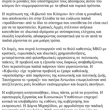
συχνά οι μονάδες που υποστηρίζουν τους αδύναμους αυτού του
κόσμου δεν συμμορφώνονται με τα ηθικά και νομικά πρότυπα.
Η περίπτωση της «Κιβωτού του Κόσμου» δεν είναι η μοναδική
που αποδεικνύει ότι στην Ελλάδα τα πιο ευάλωτα παιδιά
«προδίδονται» από το ίδιο το σύστημα που υποτίθεται ότι είναι εκεί
για να τα προστατεύει. Κρατικές Αρχές στέλνουν ανήλικα
κατευθείαν σε ιδιωτικά ιδρύματα με ανύπαρκτους ελέγχους και
σκιώδη λογοδοσία, αδιαφορώντας ουσιαστικά για το αν αυτά τα
παιδιά ρίχνονται σε μια μαύρη τρύπα.
Οι δομές, που συχνά λειτουργούν υπό το θολό καθεστώς ΜΚΟ με
κρατικές, ευρωπαϊκές και ιδιωτικές χρηματοδοτήσεις,
μετατρέπονται από φιλανθρωπικές οργανώσεις σε πολιτικούς
παίκτες. Η προβολή και η εξουσία τους διαρκώς αναβαθμίζονται.
Οσο περισσότερα παιδιά παίρνουν τόσο γιγαντώνονται. Η
«Κιβωτός» είχε τεράστια προβολή κι έχαιρε καθολικής
«αγιοποίησης» από παράγοντες της κοινωνικής και πολιτικής ζωής.
Ταυτόχρονα το «μαγαζί» του πατέρα Αντωνίου επωφελούνταν από
ανεξέλεγκτες ροές δεκάδων εκατομμυρίων και δωρεές ακινήτων.
Η κυβέρνηση κινητοποιήθηκε, όπως πάντα, μετά τα γεγονότα. Η
υφυπουργός Εργασίας και Κοινωνικών Υποθέσεων επιχειρεί
κυνικά να υποβαθμίσει τις ευθύνες της κυβέρνησης που
εκπροσωπεί. Η Δόμνα Μιχαηλίδου, με αρμοδιότητα την παιδική