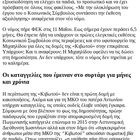
εξουσιοδότηση να ελέγχει τα παιδιά, το προσωπικό και να έχει
πρόσβαση σε όλους τους φακέλους. «Με την ολοκλήρωση του
έργου του ο Κοινωνικός Σύμβουλος συντάσσει την έκθεση
αξιολόγησης» αναφέρεται στον νέο νόμο.
Ο νόμος πήρε ΦΕΚ στις 11 Μαΐου. Εως σήμερα έχουν περάσει 6,5
μήνες. Θα έπρεπε ήδη να υπάρχουν οι πρώτες ελεγκτικές εκθέσεις
Κοινωνικού Συμβούλου στις περιφέρειες και στο υφυπουργείο της
Μιχαηλίδου για όλες τις δομές της «Κιβωτού» στην επικράτεια.
Υπάρχουν; Και τι αναφέρουν; Η Μιχαηλίδου οφείλει να τις δώσει
στη δημοσιότητα. Αν δεν υπάρχουν, τότε ο νόμος δεν τηρείται με
το καλημέρα.
Οι καταγγελίες που έμειναν στο συρτάρι για μήνες
και χρόνια
Η περίπτωση της «Κιβωτού» δεν είναι η πρώτη δομή με
κακοποιήσεις. Ακόμα και για τη ΜΚΟ του πατέρα Αντωνίου
υπήρχαν καταγγελίες, τις οποίες ουδείς έλαβε υπόψη έγκαιρα.
Σύμφωνα με όσα βλέπουν το φως της δημοσιότητας, πρώην
παιδαγωγός που εργαζόταν στην απομακρυσμένη δομή της
Πωγωνιανής κατήγγειλε επώνυμα το 2015 στην Αστυνομική
Διεύθυνση Ιωαννίνων αλλά και στον δήμο ότι
«συγκεκριμένοι
άνθρωποι μέσα στη ΜΚΟ της “Κιβωτού” ασκούσαν σωματική βία
σε παιδιά»
. Οπως υποστηρίζει,
«η υπόθεση πήγε στον εισαγγελέα,