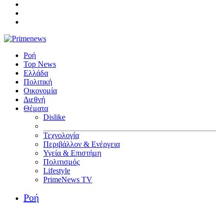
Ροή
Top News
Ελλάδα
Πολιτική
Οικονομία
Διεθνή
Θέματα
Dislike
Τεχνολογία
Περιβάλλον & Ενέργεια
Υγεία & Επιστήμη
Πολιτισμός
Lifestyle
PrimeNews TV
Ροή