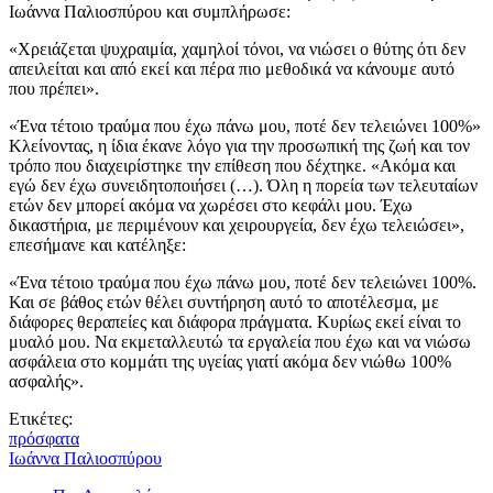
Ιωάννα Παλιοσπύρου και συμπλήρωσε:
«Χρειάζεται ψυχραιμία, χαμηλοί τόνοι, να νιώσει ο θύτης ότι δεν
απειλείται και από εκεί και πέρα πιο μεθοδικά να κάνουμε αυτό
που πρέπει».
«Ένα τέτοιο τραύμα που έχω πάνω μου, ποτέ δεν τελειώνει 100%»
Κλείνοντας, η ίδια έκανε λόγο για την προσωπική της ζωή και τον
τρόπο που διαχειρίστηκε την επίθεση που δέχτηκε. «Ακόμα και
εγώ δεν έχω συνειδητοποιήσει (…). Όλη η πορεία των τελευταίων
ετών δεν μπορεί ακόμα να χωρέσει στο κεφάλι μου. Έχω
δικαστήρια, με περιμένουν και χειρουργεία, δεν έχω τελειώσει»,
επεσήμανε και κατέληξε:
«Ένα τέτοιο τραύμα που έχω πάνω μου, ποτέ δεν τελειώνει 100%.
Και σε βάθος ετών θέλει συντήρηση αυτό το αποτέλεσμα, με
διάφορες θεραπείες και διάφορα πράγματα. Κυρίως εκεί είναι το
μυαλό μου. Να εκμεταλλευτώ τα εργαλεία που έχω και να νιώσω
ασφάλεια στο κομμάτι της υγείας γιατί ακόμα δεν νιώθω 100%
ασφαλής».
Ετικέτες:
πρόσφατα
Ιωάννα Παλιοσπύρου