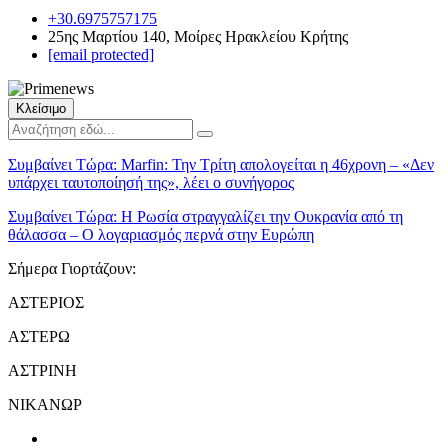
+30.6975757175
25ης Μαρτίου 140, Μοίρες Ηρακλείου Κρήτης
[email protected]
Κλείσιμο
Συμβαίνει Τώρα:
Marfin: Την Τρίτη απολογείται η 46χρονη – «Δεν
υπάρχει ταυτοποίησή της», λέει ο συνήγορος
Συμβαίνει Τώρα:
Η Ρωσία στραγγαλίζει την Ουκρανία από τη
θάλασσα – Ο λογαριασμός περνά στην Ευρώπη
Σήμερα Γιορτάζουν:
ΑΣΤΕΡΙΟΣ
ΑΣΤΕΡΩ
ΑΣΤΡΙΝΗ
ΝΙΚΑΝΩΡ