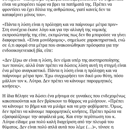
είναι να μπορέσει τώρα να βρει τα πατήματά της. Πρέπει να
φροντίσει να έχει δίπλα της ανθρώπους, γιατί κανείς δεν τα
καταφέρνει μόνος του».
«Πάντα η λύση είναι η πρόληψη και να παίρνουμε μέτρα πριν»
Στη συνέχεια έκανε λόγο και για την αλλαγή της νομικής
εκπροσώπησής της είπε, εκτιμώντας πως δεν θα μπορούσε να γίνει
διαφορετικά. «Είναι μονόδρομος», σημείωσε χαρακτηριστικά, ενώ
σε ό,τι αφορά στα μέτρα που ανακοινώθηκαν πρόσφατα για την
ενδοοικογενειακή βία, είπε:
«Δεν ξέρω αν είναι η λύση, δεν είμαι υπέρ της αυστηροποίησης
των ποινών, αλλά όταν πρέπει να δώσεις λύση αυτή τη στιγμή είναι
ένα μέτρο αναγκαστικό. Πάντα η λύση είναι η πρόληψη και να
παίρνουμε μέτρα πριν. Έχω συγχωρήσει τον δικό μου θύτη, πόσο
μάλλον τον κ. Λύτρα. Δεν πρέπει να κάνουμε παρορμητικές
κινήσεις».
Η ίδια θέλησε να δώσει ένα μήνυμα σε γυναίκες που ενδεχομένως
κακοποιούνται και δεν βρίσκουν το θάρρος να μιλήσουν. «Πρέπει
να κάνουμε το βήμα και να μιλάμε και να μην φοβόμαστε. Όμως,
δεν πρέπει να κάνουμε παρορμητικές κινήσεις. Πρέπει πρώτα να
εξασφαλίζουμε την ασφάλειά μας. Και στην περίπτωση του κ.
Λύτρα είδαμε μια πολύ καλή διαχείριση από την πλευρά του
θύματος. Δεν είναι πολύ απλά αυτά που λέμε (…)», τόνισε η