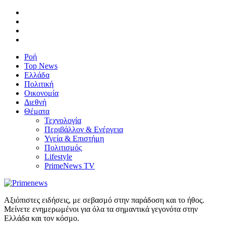
Ροή
Top News
Ελλάδα
Πολιτική
Οικονομία
Διεθνή
Θέματα
Τεχνολογία
Περιβάλλον & Ενέργεια
Υγεία & Επιστήμη
Πολιτισμός
Lifestyle
PrimeNews TV
Αξιόπιστες ειδήσεις, με σεβασμό στην παράδοση και το ήθος.
Μείνετε ενημερωμένοι για όλα τα σημαντικά γεγονότα στην
Ελλάδα και τον κόσμο.