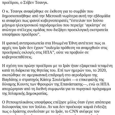
προέδρου, ο Στίβεν Τσανγκ.
Ο κ. Τσανγκ αναφέρθηκε σε έκθεση για το συμβάν που
δημοσιοποιήθηκε από την Microsoft νωρίτερα αυτή την εβδομάδα
κι αναφέρει πως ιρανοί κυβερνοπειρατές “έστειλαν τον Ιούνιο
μήνυμα ηλεκτρονικού ταχυδρομείου που περιείχε ‘αγκίστρι’ σε
ανώτερο στέλεχος ομάδας που διεξάγει προεκλογική εκστρατεία
υποψήφιου προέδρου”.
Η ιρανική αντιπροσωπεία στα Ηνωμένα Έθνη αντέτεινε πως οι
αρχές του Ιράν δεν έχουν “ουδεμία πρόθεση να αναμιχθούν στις
προεδρικές εκλογές στις ΗΠΑ”, ούτε να προβούν σε
κυβερνοεπιθέσεις.
Η σχέση του πρώην προέδρου με το Ιράν ήταν εξαιρετικά τεταμένη
κατά τη διάρκεια της θητείας του. Επί των ημερών του, το 2020,
σκοτώθηκε σε αμερικανική επιδρομή στο αεροδρόμιο της
Βαγδάτης ο στρατηγός Κάσεμ Σουλεϊμάνι —ο επικεφαλής της
δύναμης Κουντς των Φρουρών της Επανάστασης—, ενώ οι ΗΠΑ
αποχώρησαν από τη διεθνή συμφωνία για το πυρηνικό πρόγραμμα
της Ισλαμικής Δημοκρατίας.
Ο Ρεπουμπλικάνος υποψήφιος επέζησε μόλις όταν έγινε απόπειρα
δολοφονίας του τον Ιούλιο. Αν και δεν προέκυψε καμιά ένδειξη
πως ο δράστης συνδεόταν με το Ιράν, το CNN ανέφερε τον