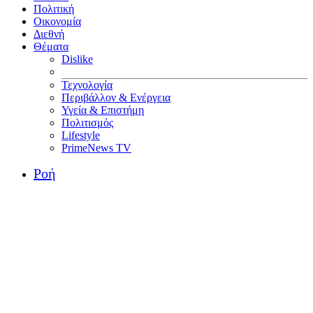
Πολιτική
Οικονομία
Διεθνή
Θέματα
Dislike
Τεχνολογία
Περιβάλλον & Ενέργεια
Υγεία & Επιστήμη
Πολιτισμός
Lifestyle
PrimeNews TV
Ροή