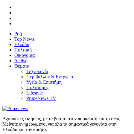
Ροή
Top News
Ελλάδα
Πολιτική
Οικονομία
Διεθνή
Θέματα
Τεχνολογία
Περιβάλλον & Ενέργεια
Υγεία & Επιστήμη
Πολιτισμός
Lifestyle
PrimeNews TV
Αξιόπιστες ειδήσεις, με σεβασμό στην παράδοση και το ήθος.
Μείνετε ενημερωμένοι για όλα τα σημαντικά γεγονότα στην
Ελλάδα και τον κόσμο.