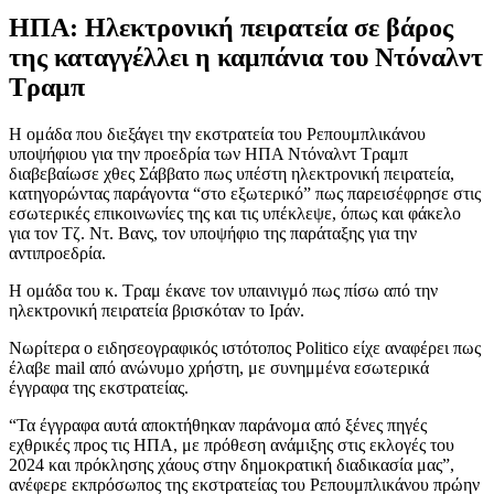
ΗΠΑ: Ηλεκτρονική πειρατεία σε βάρος
της καταγγέλλει η καμπάνια του Ντόναλντ
Τραμπ
Η ομάδα που διεξάγει την εκστρατεία του Ρεπουμπλικάνου
υποψήφιου για την προεδρία των ΗΠΑ Ντόναλντ Τραμπ
διαβεβαίωσε χθες Σάββατο πως υπέστη ηλεκτρονική πειρατεία,
κατηγορώντας παράγοντα “στο εξωτερικό” πως παρεισέφρησε στις
εσωτερικές επικοινωνίες της και τις υπέκλεψε, όπως και φάκελο
για τον Τζ. Ντ. Βανς, τον υποψήφιο της παράταξης για την
αντιπροεδρία.
Η ομάδα του κ. Τραμ έκανε τον υπαινιγμό πως πίσω από την
ηλεκτρονική πειρατεία βρισκόταν το Ιράν.
Νωρίτερα ο ειδησεογραφικός ιστότοπος Politico είχε αναφέρει πως
έλαβε mail από ανώνυμο χρήστη, με συνημμένα εσωτερικά
έγγραφα της εκστρατείας.
“Τα έγγραφα αυτά αποκτήθηκαν παράνομα από ξένες πηγές
εχθρικές προς τις ΗΠΑ, με πρόθεση ανάμιξης στις εκλογές του
2024 και πρόκλησης χάους στην δημοκρατική διαδικασία μας”,
ανέφερε εκπρόσωπος της εκστρατείας του Ρεπουμπλικάνου πρώην