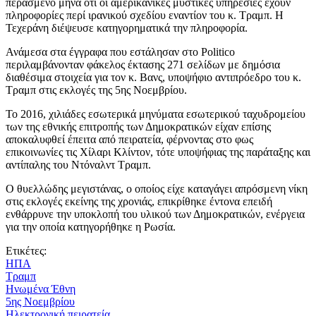
περασμένο μήνα ότι οι αμερικανικές μυστικές υπηρεσίες έχουν
πληροφορίες περί ιρανικού σχεδίου εναντίον του κ. Τραμπ. Η
Τεχεράνη διέψευσε κατηγορηματικά την πληροφορία.
Ανάμεσα στα έγγραφα που εστάλησαν στο Politico
περιλαμβάνονταν φάκελος έκτασης 271 σελίδων με δημόσια
διαθέσιμα στοιχεία για τον κ. Βανς, υποψήφιο αντιπρόεδρο του κ.
Τραμπ στις εκλογές της 5ης Νοεμβρίου.
Το 2016, χιλιάδες εσωτερικά μηνύματα εσωτερικού ταχυδρομείου
των της εθνικής επιτροπής των Δημοκρατικών είχαν επίσης
αποκαλυφθεί έπειτα από πειρατεία, φέρνοντας στο φως
επικοινωνίες τις Χίλαρι Κλίντον, τότε υποψήφιας της παράταξης και
αντίπαλης του Ντόναλντ Τραμπ.
Ο θυελλώδης μεγιστάνας, ο οποίος είχε καταγάγει απρόσμενη νίκη
στις εκλογές εκείνης της χρονιάς, επικρίθηκε έντονα επειδή
ενθάρρυνε την υποκλοπή του υλικού των Δημοκρατικών, ενέργεια
για την οποία κατηγορήθηκε η Ρωσία.
Ετικέτες:
ΗΠΑ
Τραμπ
Ηνωμένα Έθνη
5ης Νοεμβρίου
Ηλεκτρονική πειρατεία