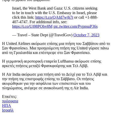
Israel, the West Bank and Gaza: U.S. citizens seeking
to be in touch with the U.S. Embassy in Israel, please
click this link:
https://t.co/QAfd7wjh7t
or call +1-888-
407-4747. For additional info, see:
https://t.co/Ui98PObv8M
pic.twitter.com/PvpnsuP36s
— Travel – State Dept (@TravelGov)
October 7, 2023
Η United Airlines ακύρωσε επίσης μια πτήση του Σαββάτου από το
Σαν Φρανσίσκο. Μια προηγούμενη πτήση της United γύρισε πάνω
από τη Γροιλανδία και επέστρεψε στο Σαν Φρανσίσκο.
Η γερμανική αεροπορική εταιρεία Lufthansa ακύρωσε επίσης
αρκετές πτήσεις μεταξύ Φρανκφούρτης και Τελ Αβίβ.
Η Air India ακύρωσε μια πτήση από το Δελχί για το Τελ Αβίβ και
την πτήση της επιστροφής επίσης το Σάββατο. Οι πτήσεις
ακυρώθηκαν για την ασφάλεια των επισκεπτών και του
πληρώματος, ανέφερε σε ανακοίνωσή της η Air India.
Ετικέτες:
πρόσφατα
ΗΠΑ
Ισραήλ