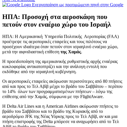
Ενεργοποίηση ως προτιμώμενη πηγή στην Google
ΗΠΑ: Προσοχή στα αεροσκάφη που
πετούν στον εναέριο χώρο του Ισραήλ
ΗΠΑ: Η Αμερικανική Υπηρεσία Πολιτικής Αεροπορίας (FAA)
προέτρεψε τις αεροπορικές εταιρείες και τους πιλότους να
προσέχουν ιδιαίτερα όταν πετούν στον ισραηλινό εναέριο χώρο,
μετά την αιφνιδιαστική επίθεση
της Χαμάς
.
Η προειδοποίηση της αμερικανικής ρυθμιστικής αρχής εναέριας
κυκλοφορίας αντικατοπτρίζει και την ανάλογη εντολή που
εκδόθηκε από την ισραηλινή κυβέρνηση.
Οι αεροπορικές εταιρείες ακύρωσαν περισσότερες από 80 πτήσεις
από και προς το Τελ Αβίβ μέχρι το βράδυ του Σαββάτου – περίπου
το 14% όλων των προγραμματισμένων πτήσεων – λόγω της
επίθεσης από την Χαμάς, σύμφωνα με την FlightAware.
Η Delta Air Lines και η American Airlines ακύρωσαν πτήσεις το
βράδυ του Σαββάτου και το βράδυ της Κυριακής από το
αεροδρόμιο JFK της Νέας Υόρκης προς το Τελ Αβίβ, αν και μια
πτήση επιστροφής της Delta μπόρεσε να αναχωρήσει από το Τελ
Αβίβ το βράδυ του Σαββάτου.