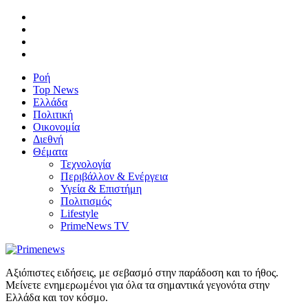
Ροή
Top News
Ελλάδα
Πολιτική
Οικονομία
Διεθνή
Θέματα
Τεχνολογία
Περιβάλλον & Ενέργεια
Υγεία & Επιστήμη
Πολιτισμός
Lifestyle
PrimeNews TV
Αξιόπιστες ειδήσεις, με σεβασμό στην παράδοση και το ήθος.
Μείνετε ενημερωμένοι για όλα τα σημαντικά γεγονότα στην
Ελλάδα και τον κόσμο.