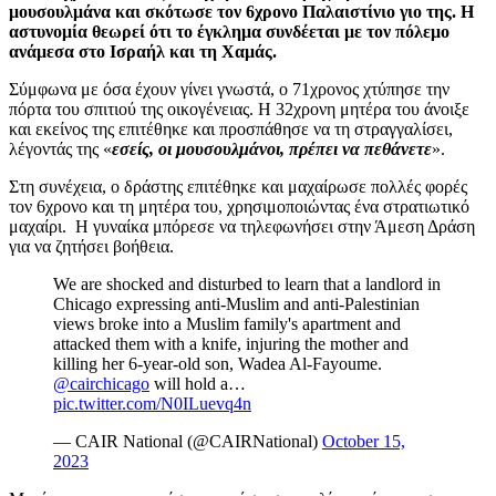
μουσουλμάνα και σκότωσε τον 6χρονο Παλαιστίνιο γιο της. Η
αστυνομία θεωρεί ότι το έγκλημα συνδέεται με τον πόλεμο
ανάμεσα στο Ισραήλ και τη Χαμάς.
Σύμφωνα με όσα έχουν γίνει γνωστά, ο 71χρονος χτύπησε την
πόρτα του σπιτιού της οικογένειας. Η 32χρονη μητέρα του άνοιξε
και εκείνος της επιτέθηκε και προσπάθησε να τη στραγγαλίσει,
λέγοντάς της «
εσείς, οι μουσουλμάνοι, πρέπει να πεθάνετε
».
Στη συνέχεια, ο δράστης επιτέθηκε και μαχαίρωσε πολλές φορές
τον 6χρονο και τη μητέρα του, χρησιμοποιώντας ένα στρατιωτικό
μαχαίρι. Η γυναίκα μπόρεσε να τηλεφωνήσει στην Άμεση Δράση
για να ζητήσει βοήθεια.
We are shocked and disturbed to learn that a landlord in
Chicago expressing anti-Muslim and anti-Palestinian
views broke into a Muslim family's apartment and
attacked them with a knife, injuring the mother and
killing her 6-year-old son, Wadea Al-Fayoume.
@cairchicago
will hold a…
pic.twitter.com/N0ILuevq4n
— CAIR National (@CAIRNational)
October 15,
2023