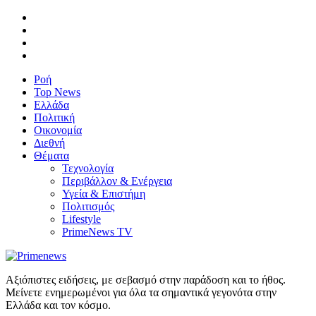
Ροή
Top News
Ελλάδα
Πολιτική
Οικονομία
Διεθνή
Θέματα
Τεχνολογία
Περιβάλλον & Ενέργεια
Υγεία & Επιστήμη
Πολιτισμός
Lifestyle
PrimeNews TV
Αξιόπιστες ειδήσεις, με σεβασμό στην παράδοση και το ήθος.
Μείνετε ενημερωμένοι για όλα τα σημαντικά γεγονότα στην
Ελλάδα και τον κόσμο.