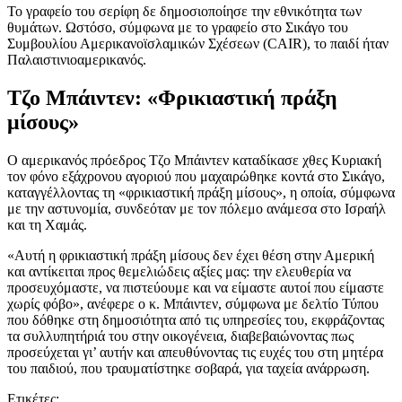
Το γραφείο του σερίφη δε δημοσιοποίησε την εθνικότητα των
θυμάτων. Ωστόσο, σύμφωνα με το γραφείο στο Σικάγο του
Συμβουλίου Αμερικανοϊσλαμικών Σχέσεων (CAIR), το παιδί ήταν
Παλαιστινιοαμερικανός.
Τζο Μπάιντεν: «Φρικιαστική πράξη
μίσους»
Ο αμερικανός πρόεδρος Τζο Μπάιντεν καταδίκασε χθες Κυριακή
τον φόνο εξάχρονου αγοριού που μαχαιρώθηκε κοντά στο Σικάγο,
καταγγέλλοντας τη «φρικιαστική πράξη μίσους», η οποία, σύμφωνα
με την αστυνομία, συνδεόταν με τον πόλεμο ανάμεσα στο Ισραήλ
και τη Χαμάς.
«Αυτή η φρικιαστική πράξη μίσους δεν έχει θέση στην Αμερική
και αντίκειται προς θεμελιώδεις αξίες μας: την ελευθερία να
προσευχόμαστε, να πιστεύουμε και να είμαστε αυτοί που είμαστε
χωρίς φόβο», ανέφερε ο κ. Μπάιντεν, σύμφωνα με δελτίο Τύπου
που δόθηκε στη δημοσιότητα από τις υπηρεσίες του, εκφράζοντας
τα συλλυπητήριά του στην οικογένεια, διαβεβαιώνοντας πως
προσεύχεται γι’ αυτήν και απευθύνοντας τις ευχές του στη μητέρα
του παιδιού, που τραυματίστηκε σοβαρά, για ταχεία ανάρρωση.
Ετικέτες: