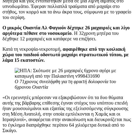
Μητέρα και γιος εντοπίστηκαν μέσα σε μια λίμνη αίματος στο
υπνοδωμάτιο. Έφεραν πολλαπλά τραύματα από μαχαίρι στο
στήθος, τον κορμό και τα άνω άκρα τους, σύμφωνα με το γραφείο
του σερίφη.
Ο μικρός Ουαντία Αλ Φαγιούν δέχτηκε 26 μαχαιριές και λίγο
αργότερα πέθανε στο νοσοκομείο
. Η 32χρονη μητέρα του
δέχθηκε 12 μαχαιριές και κατάφερε να επιζήσει.
Κατά τη νεκροψία-νεκροτομή,
αφαιρέθηκε από την κοιλιακή
χώρα του παιδιού οδοντωτό μαχαίρι στρατιωτικού τύπου, με
λάμα 15 εκατοστών.
Ο 71χρονος συνελήφθη για τη φρικτή δολοφονία του
6χρονου Ουαντία
«Οι ερευνητές μπόρεσαν να εξακριβώσουν ότι τα δυο θύματα
αυτής της βάρβαρης επίθεσης έγιναν στόχος του υπόπτου επειδή
ήταν μουσουλμάνοι και εξαιτίας της εξελισσόμενης σύγκρουσης
στη Μέση Ανατολή, στην οποία εμπλέκονται η Χαμάς και οι
Ισραηλινοί», αναφέρεται στην ανακοίνωση και διευκρινίζεται πως
το έγκλημα διαπράχθηκε περίπου 64 χιλιόμετρα δυτικά από το
Σικάγο.