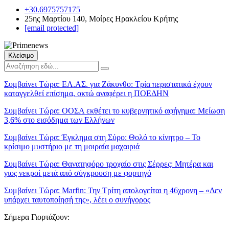
+30.6975757175
25ης Μαρτίου 140, Μοίρες Ηρακλείου Κρήτης
[email protected]
Κλείσιμο
Συμβαίνει Τώρα:
ΕΛ.ΑΣ. για Ζάκυνθο: Τρία περιστατικά έχουν
καταγγελθεί επίσημα, οκτώ αναφέρει η ΠΟΕΔΗΝ
Συμβαίνει Τώρα:
ΟΟΣΑ εκθέτει το κυβερνητικό αφήγημα: Μείωση
3,6% στο εισόδημα των Ελλήνων
Συμβαίνει Τώρα:
Έγκλημα στη Σύρο: Θολό το κίνητρο – Το
κρίσιμο μυστήριο με τη μοιραία μαχαιριά
Συμβαίνει Τώρα:
Θανατηφόρο τροχαίο στις Σέρρες: Μητέρα και
γιος νεκροί μετά από σύγκρουση με φορτηγό
Συμβαίνει Τώρα:
Marfin: Την Τρίτη απολογείται η 46χρονη – «Δεν
υπάρχει ταυτοποίησή της», λέει ο συνήγορος
Σήμερα Γιορτάζουν: