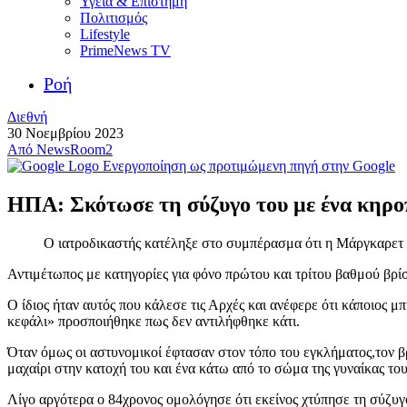
Υγεία & Επιστήμη
Πολιτισμός
Lifestyle
PrimeNews TV
Ροή
Διεθνή
30 Νοεμβρίου 2023
Από
NewsRoom2
Ενεργοποίηση ως προτιμώμενη πηγή στην Google
ΗΠΑ: Σκότωσε τη σύζυγο του με ένα κηρο
Ο ιατροδικαστής κατέληξε στο συμπέρασμα ότι η Μάργκαρετ 
Αντιμέτωπος με κατηγορίες για φόνο πρώτου και τρίτου βαθμού βρί
Ο ίδιος ήταν αυτός που κάλεσε τις Αρχές και ανέφερε ότι κάποιος 
κεφάλι» προσποιήθηκε πως δεν αντιλήφθηκε κάτι.
Όταν όμως οι αστυνομικοί έφτασαν στον τόπο του εγκλήματος,τον β
μαχαίρι στην κατοχή του και ένα κάτω από το σώμα της γυναίκας του
Λίγο αργότερα ο 84χρονος ομολόγησε ότι εκείνος χτύπησε τη σύζυγό 