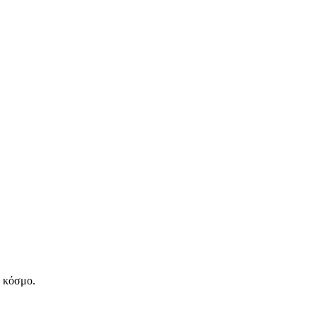
ν κόσμο.