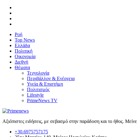
Ροή
Top News
Ελλάδα
Πολιτική
Οικονομία
Διεθνή
Θέματα
Τεχνολογία
Περιβάλλον & Ενέργεια
Υγεία & Επιστήμη
Πολιτισμός
Lifestyle
PrimeNews TV
Αξιόπιστες ειδήσεις, με σεβασμό στην παράδοση και το ήθος. Μείν
+30.6975757175