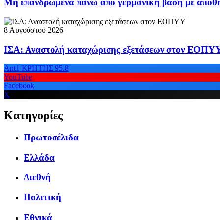
Μη επανδρωμένα πάνω από γερμανική βάση με αποθή
8 Αυγούστου 2026
ΙΣΑ: Αναστολή καταχώρισης εξετάσεων στον ΕΟΠΥ
Ant1 ΚΡΗΤΗΣ 95.8
YouTube
Facebook
X
Κατηγορίες
Πρωτοσέλιδα
Ελλάδα
Διεθνή
Πολιτική
Εθνικά