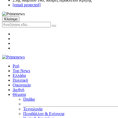
25ης Μαρτίου 140, Μοίρες Ηρακλείου Κρήτης
[email protected]
Κλείσιμο
Ροή
Top News
Ελλάδα
Πολιτική
Οικονομία
Διεθνή
Θέματα
Dislike
Τεχνολογία
Περιβάλλον & Ενέργεια