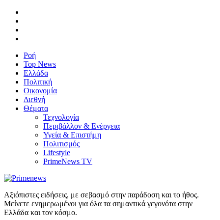
Ροή
Top News
Ελλάδα
Πολιτική
Οικονομία
Διεθνή
Θέματα
Τεχνολογία
Περιβάλλον & Ενέργεια
Υγεία & Επιστήμη
Πολιτισμός
Lifestyle
PrimeNews TV
Αξιόπιστες ειδήσεις, με σεβασμό στην παράδοση και το ήθος.
Μείνετε ενημερωμένοι για όλα τα σημαντικά γεγονότα στην
Ελλάδα και τον κόσμο.