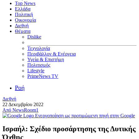
Top News
Ελλάδα
Πολιτική
Οικονομία
Διεθνή
Θέματα
Dislike
Τεχνολογία
Περιβάλλον & Ενέργεια
Υγεία & Επιστήμη
Πολιτισμός
Lifestyle
PrimeNews TV
Ροή
Διεθνή
22 Δεκεμβρίου 2022
Από
NewsRoom1
Ενεργοποίηση ως προτιμώμενη πηγή στην Google
Ισραήλ: Σχέδιο προσάρτησης της Δυτικής
Όχθης