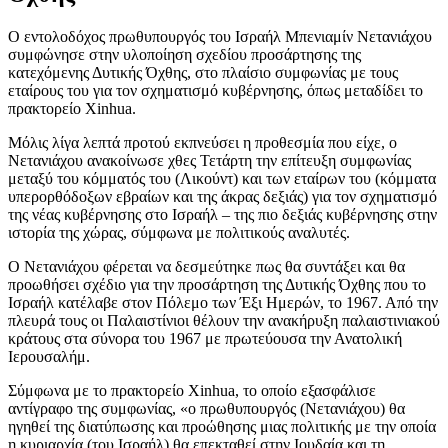
Ο εντολοδόχος πρωθυπουργός του Ισραήλ Μπενιαμίν Νετανιάχου
συμφώνησε στην υλοποίηση σχεδίου προσάρτησης της
κατεχόμενης Δυτικής Όχθης, στο πλαίσιο συμφωνίας με τους
εταίρους του για τον σχηματισμό κυβέρνησης, όπως μεταδίδει το
πρακτορείο Xinhua.
Μόλις λίγα λεπτά προτού εκπνεύσει η προθεσμία που είχε, ο
Νετανιάχου ανακοίνωσε χθες Τετάρτη την επίτευξη συμφωνίας
μεταξύ του κόμματός του (Λικούντ) και των εταίρων του (κόμματα
υπερορθόδοξων εβραίων και της άκρας δεξιάς) για τον σχηματισμό
της νέας κυβέρνησης στο Ισραήλ – της πιο δεξιάς κυβέρνησης στην
ιστορία της χώρας, σύμφωνα με πολιτικούς αναλυτές.
Ο Νετανιάχου φέρεται να δεσμεύτηκε πως θα συντάξει και θα
προωθήσει σχέδιο για την προσάρτηση της Δυτικής Όχθης που το
Ισραήλ κατέλαβε στον Πόλεμο των Έξι Ημερών, το 1967. Από την
πλευρά τους οι Παλαιστίνιοι θέλουν την ανακήρυξη παλαιστινιακού
κράτους στα σύνορα του 1967 με πρωτεύουσα την Ανατολική
Ιερουσαλήμ.
Σύμφωνα με το πρακτορείο Xinhua, το οποίο εξασφάλισε
αντίγραφο της συμφωνίας, «ο πρωθυπουργός (Νετανιάχου) θα
ηγηθεί της διατύπωσης και προώθησης μιας πολιτικής με την οποία
η κυριαρχία (του Ισραήλ) θα επεκταθεί στην Ιουδαία και τη