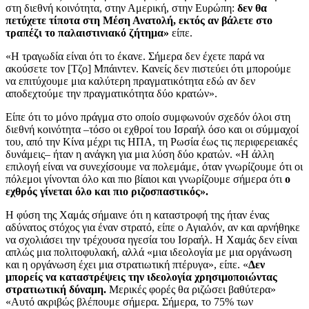
στη διεθνή κοινότητα, στην Αμερική, στην Ευρώπη:
δεν θα
πετύχετε τίποτα στη Μέση Ανατολή, εκτός αν βάλετε στο
τραπέζι το παλαιστινιακό ζήτημα»
είπε.
«Η τραγωδία είναι ότι το έκανε. Σήμερα δεν έχετε παρά να
ακούσετε τον [Τζο] Μπάιντεν. Κανείς δεν πιστεύει ότι μπορούμε
να επιτύχουμε μια καλύτερη πραγματικότητα εδώ αν δεν
αποδεχτούμε την πραγματικότητα δύο κρατών».
Είπε ότι το μόνο πράγμα στο οποίο συμφωνούν σχεδόν όλοι στη
διεθνή κοινότητα –τόσο οι εχθροί του Ισραήλ όσο και οι σύμμαχοί
του, από την Κίνα μέχρι τις ΗΠΑ, τη Ρωσία έως τις περιφερειακές
δυνάμεις– ήταν η ανάγκη για μια λύση δύο κρατών. «Η άλλη
επιλογή είναι να συνεχίσουμε να πολεμάμε, όταν γνωρίζουμε ότι οι
πόλεμοι γίνονται όλο και πιο βίαιοι και γνωρίζουμε σήμερα ότι
ο
εχθρός γίνεται όλο και πιο ριζοσπαστικός».
Η φύση της Χαμάς σήμαινε ότι η καταστροφή της ήταν ένας
αδύνατος στόχος για έναν στρατό, είπε ο Αγιαλόν, αν και αρνήθηκε
να σχολιάσει την τρέχουσα ηγεσία του Ισραήλ. Η Χαμάς δεν είναι
απλώς μια πολιτοφυλακή, αλλά «μια ιδεολογία με μια οργάνωση
και η οργάνωση έχει μια στρατιωτική πτέρυγα», είπε. «
Δεν
μπορείς να καταστρέψεις την ιδεολογία χρησιμοποιώντας
στρατιωτική δύναμη.
Μερικές φορές θα ριζώσει βαθύτερα»
«Αυτό ακριβώς βλέπουμε σήμερα. Σήμερα, το 75% των