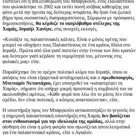
Πιστεύει ότι η απελευθέρωση του Μπαργκούτι, ενός Παλαιστίνιου
που φυλακίστηκε το 2002 και εκτίει ποινή ισόβιας κάθειρξης για
φόνο μετά την ηγεσία της δεύτερης ιντιφάντα, θα ήταν ένα ζωτικό
βήμα προς ουσιαστικές διαπραγματεύσεις. Σύμφωνα με πρόσφατες
δημοσκοπήσεις,
θα κέρδιζε το υψηλόβαθμο στέλεχος της
Χαμάς, Ισμαήλ Χανίγιε,
στις ανοιχτές εκλογές.
«Κοιτάξτε τις παλαιστινιακές κάλπες. Είναι ο μόνος ηγέτης που
μπορεί να οδηγήσει τους Παλαιστίνιους σε ένα κράτος δίπλα στο
Ισραήλ. Πρώτα από όλα γιατί πιστεύει στην έννοια των δύο κρατών
και δεύτερον γιατί κέρδισε τη νομιμότητά του, μένοντας στις
φυλακές μας» είπε.
Παραδέχτηκε ότι το τρέχον πολιτικό κλίμα του Ισραήλ, όπου οι
απόψεις του είναι εξαιρετικά αντιδημοφιλείς και ο
πρωθυπουργός,
Μπενιαμίν Νετανιάχου,
έχει υποσχεθεί να «καταστρέψει τη
Χαμάς», σήμαινε ότι υπήρχε μικρή προοπτική η συμβουλή του να
ακολουθηθεί αμέσως. «Κάθε φορά που λέω ότι το μίσος δεν είναι
σχέδιο, δεν είναι πολιτική, ο κόσμος αναστατώνεται», είπε.
Η υποστήριξη προς τον Μπαργκούτι αντικατοπτρίζει το γεγονός ότι
η σημερινή παλαιστινιακή υποστήριξη στη Χαμάς
δεν βασίζεται
στον ενθουσιασμό για την ιδεολογία της ομάδας,
αλλά στην
αίσθηση ότι είναι η μόνη φατρία που αγωνίζεται αποτελεσματικά
για ένα παλαιστινιακό κράτος, είπε ο Αγιαλόν.