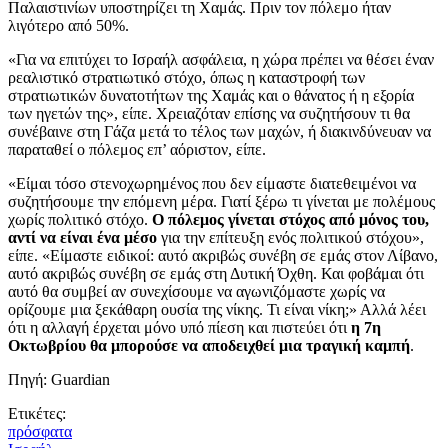
Παλαιστινίων υποστηρίζει τη Χαμάς. Πριν τον πόλεμο ήταν
λιγότερο από 50%.
«Για να επιτύχει το Ισραήλ ασφάλεια, η χώρα πρέπει να θέσει έναν
ρεαλιστικό στρατιωτικό στόχο, όπως η καταστροφή των
στρατιωτικών δυνατοτήτων της Χαμάς και ο θάνατος ή η εξορία
των ηγετών της», είπε. Χρειαζόταν επίσης να συζητήσουν τι θα
συνέβαινε στη Γάζα μετά το τέλος των μαχών, ή διακινδύνευαν να
παραταθεί ο πόλεμος επ’ αόριστον, είπε.
«Είμαι τόσο στενοχωρημένος που δεν είμαστε διατεθειμένοι να
συζητήσουμε την επόμενη μέρα. Γιατί ξέρω τι γίνεται με πολέμους
χωρίς πολιτικό στόχο.
Ο πόλεμος γίνεται στόχος από μόνος του,
αντί να είναι ένα μέσο
για την επίτευξη ενός πολιτικού στόχου»,
είπε. «Είμαστε ειδικοί: αυτό ακριβώς συνέβη σε εμάς στον Λίβανο,
αυτό ακριβώς συνέβη σε εμάς στη Δυτική Όχθη. Και φοβάμαι ότι
αυτό θα συμβεί αν συνεχίσουμε να αγωνιζόμαστε χωρίς να
ορίζουμε μια ξεκάθαρη ουσία της νίκης. Τι είναι νίκη;» Αλλά λέει
ότι η αλλαγή έρχεται μόνο υπό πίεση και πιστεύει ότι
η 7η
Οκτωβρίου θα μπορούσε να αποδειχθεί μια τραγική καμπή
.
Πηγή: Guardian
Ετικέτες:
πρόσφατα