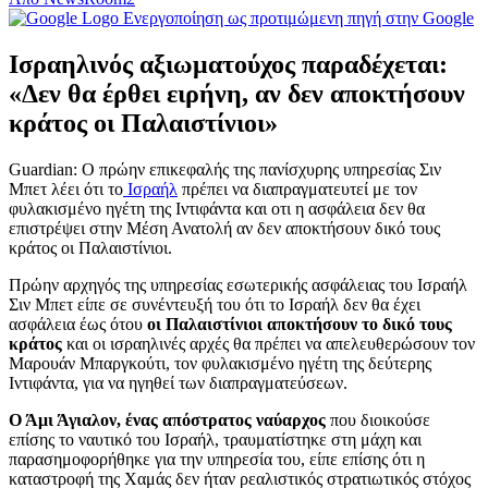
Ενεργοποίηση ως προτιμώμενη πηγή στην Google
Ισραηλινός αξιωματούχος παραδέχεται:
«Δεν θα έρθει ειρήνη, αν δεν αποκτήσουν
κράτος οι Παλαιστίνιοι»
Guardian: Ο πρώην επικεφαλής της πανίσχυρης υπηρεσίας Σιν
Μπετ λέει ότι το
Ισραήλ
πρέπει να διαπραγματευτεί με τον
φυλακισμένο ηγέτη της Ιντιφάντα και οτι η ασφάλεια δεν θα
επιστρέψει στην Μέση Ανατολή αν δεν αποκτήσουν δικό τους
κράτος οι Παλαιστίνιοι.
Πρώην αρχηγός της υπηρεσίας εσωτερικής ασφάλειας του Ισραήλ
Σιν Μπετ είπε σε συνέντευξή του ότι το Ισραήλ δεν θα έχει
ασφάλεια έως ότου
οι Παλαιστίνιοι αποκτήσουν το δικό τους
κράτος
και οι ισραηλινές αρχές θα πρέπει να απελευθερώσουν τον
Mαρουάν Μπαργκούτι, τον φυλακισμένο ηγέτη της δεύτερης
Ιντιφάντα, για να ηγηθεί των διαπραγματεύσεων.
Ο Άμι Άγιαλον, ένας απόστρατος ναύαρχος
που διοικούσε
επίσης το ναυτικό του Ισραήλ, τραυματίστηκε στη μάχη και
παρασημοφορήθηκε για την υπηρεσία του, είπε επίσης ότι η
καταστροφή της Χαμάς δεν ήταν ρεαλιστικός στρατιωτικός στόχος