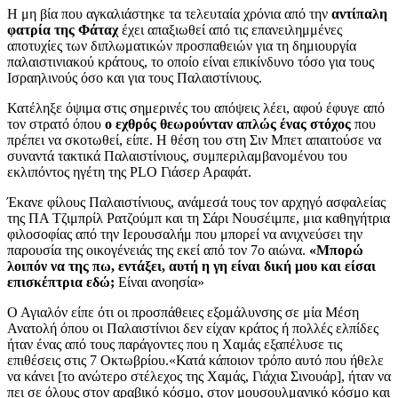
Η μη βία που αγκαλιάστηκε τα τελευταία χρόνια από την
αντίπαλη
φατρία της Φάταχ
έχει απαξιωθεί από τις επανειλημμένες
αποτυχίες των διπλωματικών προσπαθειών για τη δημιουργία
παλαιστινιακού κράτους, το οποίο είναι επικίνδυνο τόσο για τους
Ισραηλινούς όσο και για τους Παλαιστίνιους.
Κατέληξε όψιμα στις σημερινές του απόψεις λέει, αφού έφυγε από
τον στρατό όπου
ο εχθρός θεωρούνταν απλώς ένας στόχος
που
πρέπει να σκοτωθεί, είπε. Η θέση του στη Σιν Μπετ απαιτούσε να
συναντά τακτικά Παλαιστίνιους, συμπεριλαμβανομένου του
εκλιπόντος ηγέτη της PLO Γιάσερ Αραφάτ.
Έκανε φίλους Παλαιστίνιους, ανάμεσά τους τον αρχηγό ασφαλείας
της ΠΑ Τζιμπρίλ Ρατζούμπ και τη Σάρι Νουσέιμπε, μια καθηγήτρια
φιλοσοφίας από την Ιερουσαλήμ που μπορεί να ανιχνεύσει την
παρουσία της οικογένειάς της εκεί από τον 7ο αιώνα.
«Μπορώ
λοιπόν να της πω, εντάξει, αυτή η γη είναι δική μου και είσαι
επισκέπτρια εδώ;
Είναι ανοησία»
Ο Αγιαλόν είπε ότι οι προσπάθειες εξομάλυνσης σε μία Μέση
Ανατολή όπου οι Παλαιστίνιοι δεν είχαν κράτος ή πολλές ελπίδες
ήταν ένας από τους παράγοντες που η Χαμάς εξαπέλυσε τις
επιθέσεις στις 7 Οκτωβρίου.«Κατά κάποιον τρόπο αυτό που ήθελε
να κάνει [το ανώτερο στέλεχος της Χαμάς, Γιάχια Σινουάρ], ήταν να
πει σε όλους στον αραβικό κόσμο, στον μουσουλμανικό κόσμο και