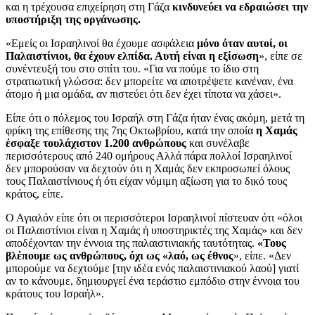
και η τρέχουσα επιχείρηση στη Γάζα
κινδυνεύει να εδραιώσει την
υποστήριξη της οργάνωσης.
«Εμείς οι Ισραηλινοί θα έχουμε ασφάλεια
μόνο όταν αυτοί, οι
Παλαιστίνιοι, θα έχουν ελπίδα. Αυτή είναι η εξίσωση
», είπε σε
συνέντευξή του στο σπίτι του. «Για να πούμε το ίδιο στη
στρατιωτική γλώσσα: δεν μπορείτε να αποτρέψετε κανέναν, ένα
άτομο ή μια ομάδα, αν πιστεύει ότι δεν έχει τίποτα να χάσει».
Είπε ότι ο πόλεμος του Ισραήλ στη Γάζα ήταν ένας ακόμη, μετά τη
φρίκη της επίθεσης της 7ης Οκτωβρίου, κατά την οποία
η Χαμάς
έσφαξε τουλάχιστον 1.200 ανθρώπους
και συνέλαβε
περισσότερους από 240 ομήρους Αλλά πάρα πολλοί Ισραηλινοί
δεν μπορούσαν να δεχτούν ότι η Χαμάς δεν εκπροσωπεί όλους
τους Παλαιστίνιους ή ότι είχαν νόμιμη αξίωση για το δικό τους
κράτος, είπε.
Ο Αγιαλόν είπε ότι οι περισσότεροι Ισραηλινοί πίστευαν ότι «όλοι
οι Παλαιστίνιοι είναι η Χαμάς ή υποστηρικτές της Χαμάς» και δεν
αποδέχονταν την έννοια της παλαιστινιακής ταυτότητας.
«Τους
βλέπουμε ως ανθρώπους, όχι ως «λαό, ως έθνος
», είπε. «Δεν
μπορούμε να δεχτούμε [την ιδέα ενός παλαιστινιακού λαού] γιατί
αν το κάνουμε, δημιουργεί ένα τεράστιο εμπόδιο στην έννοια του
κράτους του Ισραήλ».