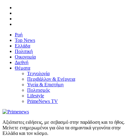
Ροή
Top News
Ελλάδα
Πολιτική
Οικονομία
Διεθνή
Θέματα
Τεχνολογία
Περιβάλλον & Ενέργεια
Υγεία & Επιστήμη
Πολιτισμός
Lifestyle
PrimeNews TV
Αξιόπιστες ειδήσεις, με σεβασμό στην παράδοση και το ήθος.
Μείνετε ενημερωμένοι για όλα τα σημαντικά γεγονότα στην
Ελλάδα και τον κόσμο.