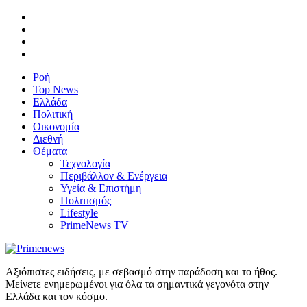
Ροή
Top News
Ελλάδα
Πολιτική
Οικονομία
Διεθνή
Θέματα
Τεχνολογία
Περιβάλλον & Ενέργεια
Υγεία & Επιστήμη
Πολιτισμός
Lifestyle
PrimeNews TV
Αξιόπιστες ειδήσεις, με σεβασμό στην παράδοση και το ήθος.
Μείνετε ενημερωμένοι για όλα τα σημαντικά γεγονότα στην
Ελλάδα και τον κόσμο.