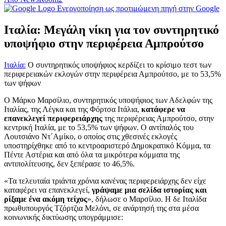
Ενεργοποίηση ως προτιμώμενη πηγή στην Google
Ιταλία: Μεγάλη νίκη για τον συντηρητικό
υποψήφιο στην περιφέρεια Αμπρούτσο
Ιταλία:
Ο συντηρητικός υποψήφιος κερδίζει το κρίσιμο τεστ των
περιφερειακών εκλογών στην περιφέρεια Αμπρούτσο, με το 53,5%
των ψήφων
Ο Μάρκο Μαρσίλιο, συντηρητικός υποψήφιος των Αδελφών της
Ιταλίας, της Λέγκα και της Φόρτσα Ιτάλια,
κατάφερε να
επανεκλεγεί περιφερειάρχης
της περιφέρειας Αμπρούτσο, στην
κεντρική Ιταλία, με το 53,5% των ψήφων. Ο αντίπαλός του
Λουτσιάνο Ντ΄Αμίκο, ο οποίος στις χθεσινές εκλογές
υποστηρίχθηκε από το κεντροαριστερό Δημοκρατικό Κόμμα, τα
Πέντε Αστέρια και από όλα τα μικρότερα κόμματα της
αντιπολίτευσης, δεν ξεπέρασε το 46,5%.
«Τα τελευταία τριάντα χρόνια κανένας περιφερειάρχης δεν είχε
καταφέρει να επανεκλεγεί,
γράψαμε μια σελίδα ιστορίας και
ρίξαμε ένα ακόμη τείχος
», δήλωσε ο Μαρσίλιο. Η δε Ιταλίδα
πρωθυπουργός Τζόρτζια Μελόνι, σε ανάρτησή της στα μέσα
κοινωνικής δικτύωσης υπογράμμισε: