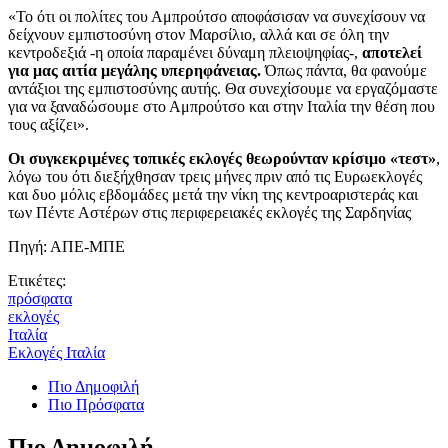
«Το ότι οι πολίτες του Αμπρούτσο αποφάσισαν να συνεχίσουν να
δείχνουν εμπιστοσύνη στον Μαρσίλιο, αλλά και σε όλη την
κεντροδεξιά -η οποία παραμένει δύναμη πλειοψηφίας-,
αποτελεί
για μας αιτία μεγάλης υπερηφάνειας.
Όπως πάντα, θα φανούμε
αντάξιοι της εμπιστοσύνης αυτής. Θα συνεχίσουμε να εργαζόμαστε
για να ξαναδώσουμε στο Αμπρούτσο και στην Ιταλία την θέση που
τους αξίζει».
Οι συγκεκριμένες τοπικές εκλογές θεωρούνταν κρίσιμο «τεστ»
,
λόγω του ότι διεξήχθησαν τρεις μήνες πριν από τις Ευρωεκλογές
και δυο μόλις εβδομάδες μετά την νίκη της κεντροαριστεράς και
των Πέντε Αστέρων στις περιφερειακές εκλογές της Σαρδηνίας
Πηγή: ΑΠΕ-ΜΠΕ
Ετικέτες:
πρόσφατα
εκλογές
Ιταλία
Εκλογές Ιταλία
Πιο Δημοφιλή
Πιο Πρόσφατα
Πιο Δημοφιλή