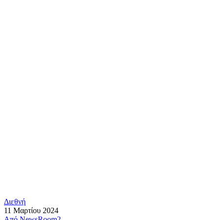
Διεθνή
11 Μαρτίου 2024
Από
NewsRoom2