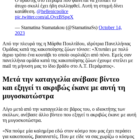
Ο δράστης στο Πέραμα που φαίνεται να χτυπάει το
άτυχο σκυλί έχει ήδη συλληφθεί. Αυτή τη στιγμή δίνει
κατάθεση.
@hellenicpolice
pic.twitter.com/aLOvzBSpgX
— Stamatina Stamatakou (@StamatinaSs)
October 14,
2023
Από την πλευρά της η Μάρθα Πουλτίδου, ιδρύτρια Πανελλήνιας
Ομάδας κατά της κακοποίησης ζώων τόνισε: «Χτυπάει με πολύ
άγριο τρόπο ένα κουτάβι το οποίο ουρλιάζει από πόνο. Εμείς σαν
πανελλήνια ομάδα κατά της κακοποίησης ζώων έχουμε στείλει με
mail τη μήνυση μας το ίδιο βράδυ στο Α.Τ. Περάματος».
Μετά την καταγγελία ανέβασε βίντεο
και εξηγεί τι ακριβώς έκανε με αυτή τη
μυγοσκοτώστρα
Λίγο μετά από την καταγγελία σε βάρος του, ο ιδιοκτήτης των
σκύλων, ανέβασε άλλο βίντεο που εξηγεί τι ακριβώς έκανε με αυτή
τη μυγοσκοτώστρα.
«Να πούμε μία καλημέρα εδώ στον κόσμο που μας έχει περάσει
για κακοποιούς, βασανιστές. Που με είδε να σας χωρίζω ο κόσμος