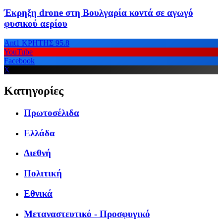
Έκρηξη drone στη Βουλγαρία κοντά σε αγωγό
φυσικού αερίου
Ant1 ΚΡΗΤΗΣ 95.8
YouTube
Facebook
X
Κατηγορίες
Πρωτοσέλιδα
Ελλάδα
Διεθνή
Πολιτική
Εθνικά
Μεταναστευτικό - Προσφυγικό