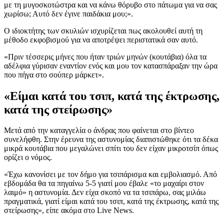
με τη μυγοσκοτώστρα και να κάνω θόρυβο στο πάτωμα για να σας
χωρίσω; Αυτό δεν έγινε παιδάκια μου;».
Ο ιδιοκτήτης των σκυλιών ισχυρίζεται πως ακολουθεί αυτή τη
μέθοδο εκφοβισμού για να αποτρέψει περιστατικά σαν αυτό.
«Πριν τέσσερις μήνες που ήταν τριών μηνών (κουτάβια) όλα τα
αδέλφια γύρισαν εναντίον ενός και μου τον κατασπάραξαν την ώρα
που πήγα στο σούπερ μάρκετ».
«Είμαι κατά του τσιπ, κατά της έκτρωσης,
κατά της στείρωσης»
Μετά από την καταγγελία ο άνδρας που φαίνεται στο βίντεο
συνελήφθη. Στην έρευνα της αστυνομίας διαπιστώθηκε ότι τα δέκα
μικρά κουτάβια που μεγαλώνει σπίτι του δεν είχαν μικροτσίπ όπως
ορίζει ο νόμος.
«Έχω κανονίσει με τον δήμο για τσιπάρισμα και εμβολιασμό. Από
εβδομάδα θα τα πηγαίνω 5-5 γιατί μου έβαλε «το μαχαίρι στον
λαιμό» η αστυνομία. Δεν είχα σκοπό να τα τσιπάρω, σας μιλάω
πραγματικά, γιατί είμαι κατά του τσιπ, κατά της έκτρωσης, κατά της
στείρωσης», είπε ακόμα στο Live News.