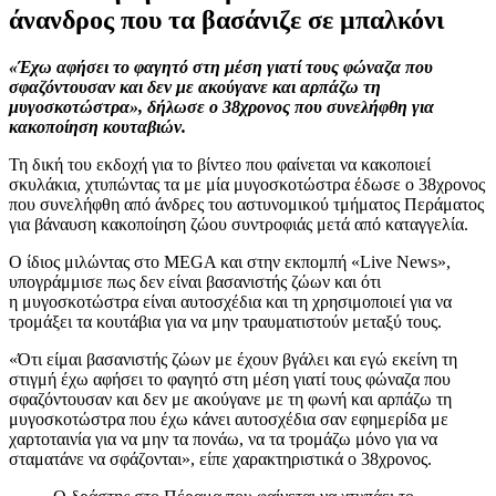
άνανδρος που τα βασάνιζε σε μπαλκόνι
«Έχω αφήσει το φαγητό στη μέση γιατί τους φώναζα που
σφαζόντουσαν και δεν με ακούγανε και αρπάζω τη
μυγοσκοτώστρα», δήλωσε ο 38χρονος που συνελήφθη για
κακοποίηση κουταβιών.
Τη δική του εκδοχή για το βίντεο που φαίνεται να κακοποιεί
σκυλάκια, χτυπώντας τα με μία μυγοσκοτώστρα έδωσε ο 38χρονος
που συνελήφθη από άνδρες του αστυνομικού τμήματος Περάματος
για βάναυση κακοποίηση ζώου συντροφιάς μετά από καταγγελία.
Ο ίδιος μιλώντας στο MEGA και στην εκπομπή «Live News»,
υπογράμμισε πως δεν είναι βασανιστής ζώων και ότι
η μυγοσκοτώστρα είναι αυτοσχέδια και τη χρησιμοποιεί για να
τρομάξει τα κουτάβια για να μην τραυματιστούν μεταξύ τους.
«Ότι είμαι βασανιστής ζώων με έχουν βγάλει και εγώ εκείνη τη
στιγμή έχω αφήσει το φαγητό στη μέση γιατί τους φώναζα που
σφαζόντουσαν και δεν με ακούγανε με τη φωνή και αρπάζω τη
μυγοσκοτώστρα που έχω κάνει αυτοσχέδια σαν εφημερίδα με
χαρτοταινία για να μην τα πονάω, να τα τρομάζω μόνο για να
σταματάνε να σφάζονται», είπε χαρακτηριστικά ο 38χρονος.