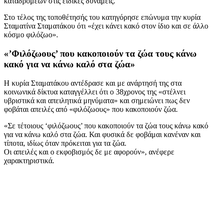
καταδρομέων στις ειδικές δυνάμεις.
Στο τέλος της τοποθέτησής του κατηγόρησε επώνυμα την κυρία
Σταματίνα Σταματάκου ότι «έχει κάνει κακό στον ίδιο και σε άλλο
κόσμο φιλόζωο».
«’Φιλόζωους’ που κακοποιούν τα ζώα τους κάνω
κακό για να κάνω καλό στα ζώα»
Η κυρία Σταματάκου αντέδρασε και με ανάρτησή της στα
κοινωνικά δίκτυα καταγγέλλει ότι ο 38χρονος της «στέλνει
υβριστικά και απειλητικά μηνύματα» και σημειώνει πως δεν
φοβάται απειλές από «φιλόζωους» που κακοποιούν ζώα.
«Σε τέτοιους ‘φιλόζωους’ που κακοποιούν τα ζώα τους κάνω κακό
για να κάνω καλό στα ζώα. Και φυσικά δε φοβάμαι κανέναν και
τίποτα, ιδίως όταν πρόκειται για τα ζώα.
Οι απειλές και ο εκφοβισμός δε με αφορούν», ανέφερε
χαρακτηριστικά.