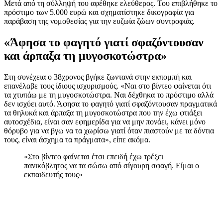
Μετά από τη σύλληψή του αφέθηκε ελεύθερος. Του επιβλήθηκε το
πρόστιμο των 5.000 ευρώ και σχηματίστηκε δικογραφία για
παράβαση της νομοθεσίας για την ευζωία ζώων συντροφιάς.
«Άφησα το φαγητό γιατί σφαζόντουσαν
και άρπαξα τη μυγοσκοτώστρα»
Στη συνέχεια ο 38χρονος βγήκε ζωντανά στην εκπομπή και
επανέλαβε τους ίδιους ισχυρισμούς. «Ναι στο βίντεο φαίνεται ότι
τα χτυπάω με τη μυγοσκοτώστρα. Ναι δέχθηκα το πρόστιμο αλλά
δεν ισχύει αυτό. Άφησα το φαγητό γιατί σφαζόντουσαν πραγματικά
τα θηλυκά και άρπαξα τη μυγοσκοτώστρα που την έχω φτιάξει
αυτοσχέδια, είναι σαν εφημερίδα για να μην πονάει, κάνει μόνο
θόρυβο για να βγω να τα χωρίσω γιατί όταν πιαστούν με τα δόντια
τους, είναι άσχημα τα πράγματα», είπε ακόμα.
«Στο βίντεο φαίνεται έτσι επειδή έχω τρέξει
πανικόβλητος να τα σώσω από σίγουρη σφαγή. Είμαι ο
εκπαιδευτής τους»