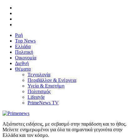
Ροή
Top News
Ελλάδα
Πολιτική
Οικονομία
Διεθνή
Θέματα
Τεχνολογία
Περιβάλλον & Ενέργεια
Υγεία & Επιστήμη
Πολιτισμός
Lifestyle
PrimeNews TV
Αξιόπιστες ειδήσεις, με σεβασμό στην παράδοση και το ήθος.
Μείνετε ενημερωμένοι για όλα τα σημαντικά γεγονότα στην
Ελλάδα και τον κόσμο.