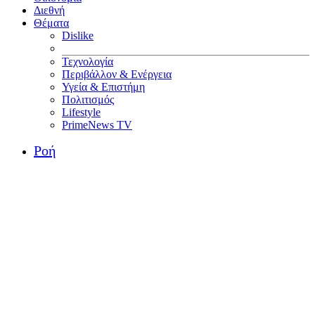
Διεθνή
Θέματα
Dislike
Τεχνολογία
Περιβάλλον & Ενέργεια
Υγεία & Επιστήμη
Πολιτισμός
Lifestyle
PrimeNews TV
Ροή