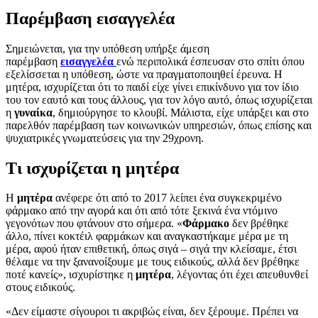
Παρέμβαση εισαγγελέα
Σημειώνεται, για την υπόθεση υπήρξε άμεση
παρέμβαση
εισαγγελέα
ενώ περιπολικά έσπευσαν στο σπίτι όπου
εξελίσσεται η υπόθεση, ώστε να πραγματοποιηθεί έρευνα. Η
μητέρα, ισχυρίζεται ότι το παιδί είχε γίνει επικίνδυνο για τον ίδιο
του τον εαυτό και τους άλλους, για τον λόγο αυτό, όπως ισχυρίζεται
η
γυναίκα
, δημιούργησε το κλουβί. Μάλιστα, είχε υπάρξει και στο
παρελθόν παρέμβαση των κοινωνικών υπηρεσιών, όπως επίσης και
ψυχιατρικές γνωματεύσεις για την 29χρονη.
Τι ισχυρίζεται η μητέρα
Η
μητέρα
ανέφερε ότι από το 2017 λείπει ένα συγκεκριμένο
φάρμακο από την αγορά και ότι από τότε ξεκινά ένα ντόμινο
γεγονότων που φτάνουν στο σήμερα. «
Φάρμακο
δεν βρέθηκε
άλλο, πίνει κοκτέιλ φαρμάκων και αναγκαστήκαμε μέρα με τη
μέρα, αφού ήταν επιθετική, όπως σιγά – σιγά την κλείσαμε, έτσι
θέλαμε να την ξανανοίξουμε με τους ειδικούς, αλλά δεν βρέθηκε
ποτέ κανείς», ισχυρίστηκε η
μητέρα
, λέγοντας ότι έχει απευθυνθεί
στους ειδικούς.
«Δεν είμαστε σίγουροι τι ακριβώς είναι, δεν ξέρουμε. Πρέπει να