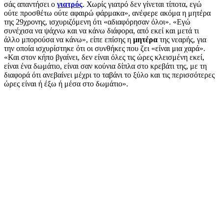
σάς απαντήσει ο
γιατρός
. Χωρίς γιατρό δεν γίνεται τίποτα, εγώ
ούτε προσθέτω ούτε αφαιρώ φάρμακα», ανέφερε ακόμα η μητέρα
της 29χρονης, ισχυριζόμενη ότι «αδιαφόρησαν όλοι». «Εγώ
συνέχισα να ψάχνω και να κάνω διάφορα, από εκεί και μετά τι
άλλο μπορούσα να κάνω», είπε επίσης η
μητέρα
της νεαρής, για
την οποία ισχυρίστηκε ότι οι συνθήκες που ζει «είναι μια χαρά».
«Και στον κήπο βγαίνει, δεν είναι όλες τις ώρες κλεισμένη εκεί,
είναι ένα δωμάτιο, είναι σαν κούνια δίπλα στο κρεβάτι της, με τη
διαφορά ότι ανεβαίνει μέχρι το ταβάνι το ξύλο και τις περισσότερες
ώρες είναι ή έξω ή μέσα στο δωμάτιο».