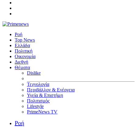
Ροή
Top News
Ελλάδα
Πολιτική
Οικονομία
Διεθνή
Θέματα
Dislike
Τεχνολογία
Περιβάλλον & Ενέργεια
Υγεία & Επιστήμη
Πολιτισμός
Lifestyle
PrimeNews TV
Ροή