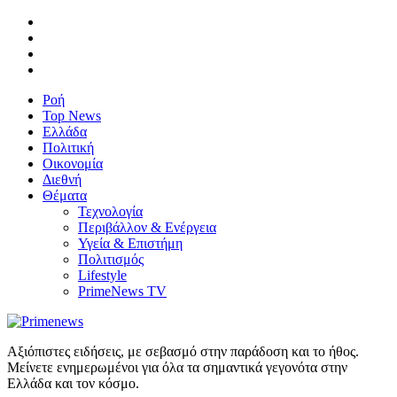
Ροή
Top News
Ελλάδα
Πολιτική
Οικονομία
Διεθνή
Θέματα
Τεχνολογία
Περιβάλλον & Ενέργεια
Υγεία & Επιστήμη
Πολιτισμός
Lifestyle
PrimeNews TV
Αξιόπιστες ειδήσεις, με σεβασμό στην παράδοση και το ήθος.
Μείνετε ενημερωμένοι για όλα τα σημαντικά γεγονότα στην
Ελλάδα και τον κόσμο.