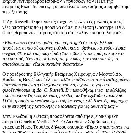
Ιατρική Αντιπρόεδρος Ιατρικών Υποθέσεων των ΗΠΑ της
εταιρείας Exact Sciences, η οποία είναι ο παγκόσμιος προμηθευτής
της εξέτασης.
Η Δρ. Russell μίλησε για τις τρέχουσες κλινικές μελέτες και τις
νέες απαντήσεις που μπορεί να δώσει η εξέταση Oncotype DX®
στους θεράποντες ιατρούς στο άμεσο μέλλον και συμπλήρωσε:
«Είμαι πολύ ικανοποιημένη που παρατηρώ ότι στην Ελλάδα
τηρούνται οι πιο σύγχρονες μέθοδοι και οι διεθνείς κατευθυντήριες
οδηγίες στην κλινική διαχείριση των ασθενών με πρώιμο καρκίνο
του μαστού, δίνοντας σε αυτές τις γυναίκες την ευκαιρία σε μια
αποτελεσματική εξατομικευμένη θεραπεία.»
Ο πρόεδρος της Ελληνικής Εταιρείας Χειρουργών Μαστού Δρ.
Βασίλειος Βενιζέλος δήλωσε:
«Στo πλαίσιo ενός πολύ επιτυχημένου
συνεδρίου για ένατη συνεχόμενη χρονιά, είχαμε τη χαρά να
φιλοξενήσουμε τη Δρ. C. Russell. Ενημερωθήκαμε για τις εξελίξεις
που αφορούν τις νέες κλινικές μελέτες για την εξέταση Oncotype
DX®, η οποία για χρόνια έχει υπάρξει ένας πολύ δυνατός σύμμαχος
στην επιλογή της κατάλληλης θεραπείας για τις ασθενείς μας.»
Στην Ελλάδα, η εξέταση προσφέρεται από την εξειδικευμένη
εταιρεία Genekor Medical SA. Ο Διευθύνων Σύμβουλος της
εταιρείας Νίκος Τσούλος δήλωσε σχετικά:
«Είμαστε περήφανοι για
την εμπιστοσύνη που έχουν δείξει ιατροί και ασθενείς στην εξέταση