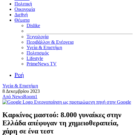
Πολιτική
Οικονομία
Διεθνή
Θέματα
Dislike
Τεχνολογία
Περιβάλλον & Ενέργεια
Υγεία & Επιστήμη
Πολιτισμός
Lifestyle
PrimeNews TV
Ροή
Υγεία & Επιστήμη
8 Δεκεμβρίου 2023
Από
NewsRoom1
Ενεργοποίηση ως προτιμώμενη πηγή στην Google
Καρκίνος μαστού: 8.000 γυναίκες στην
Ελλάδα απέφυγαν τη χημειοθεραπεία,
χάρη σε ένα τεστ