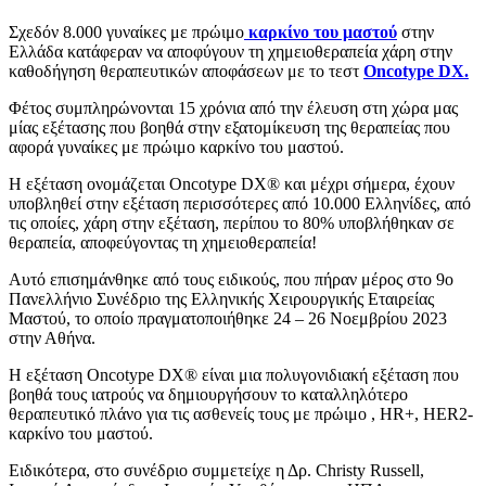
Σχεδόν 8.000 γυναίκες με πρώιμο
καρκίνο του μαστού
στην
Ελλάδα κατάφεραν να αποφύγουν τη χημειοθεραπεία χάρη στην
καθοδήγηση θεραπευτικών αποφάσεων με το τεστ
Oncotype DX.
Φέτος συμπληρώνονται 15 χρόνια από την έλευση στη χώρα μας
μίας εξέτασης που βοηθά στην εξατομίκευση της θεραπείας που
αφορά γυναίκες με πρώιμο καρκίνο του μαστού.
Η εξέταση ονομάζεται Oncotype DX® και μέχρι σήμερα, έχουν
υποβληθεί στην εξέταση περισσότερες από 10.000 Ελληνίδες, από
τις οποίες, χάρη στην εξέταση, περίπου το 80% υποβλήθηκαν σε
θεραπεία, αποφεύγοντας τη χημειοθεραπεία!
Αυτό επισημάνθηκε από τους ειδικούς, που πήραν μέρος στο 9ο
Πανελλήνιο Συνέδριο της Ελληνικής Χειρουργικής Εταιρείας
Μαστού, το οποίο πραγματοποιήθηκε 24 – 26 Νοεμβρίου 2023
στην Αθήνα.
Η εξέταση Oncotype DX® είναι μια πολυγονιδιακή εξέταση που
βοηθά τους ιατρούς να δημιουργήσουν το καταλληλότερο
θεραπευτικό πλάνο για τις ασθενείς τους με πρώιμο , HR+, HER2-
καρκίνο του μαστού.
Ειδικότερα, στο συνέδριο συμμετείχε η Δρ. Christy Russell,