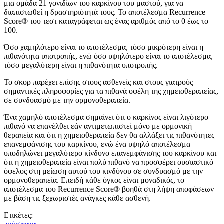
μια ομάδα 21 γονιδίων του καρκίνου του μαστού, για να
διαπιστωθεί η δραστηριότητά τους. Το αποτέλεσμα Recurrence
Score® του τεστ καταγράφεται ως ένας αριθμός από το 0 έως το
100.
Όσο χαμηλότερο είναι το αποτέλεσμα, τόσο μικρότερη είναι η
πιθανότητα υποτροπής, ενώ όσο υψηλότερο είναι το αποτέλεσμα,
τόσο μεγαλύτερη είναι η πιθανότητα υποτροπής.
Το σκορ παρέχει επίσης στους ασθενείς και στους γιατρούς
σημαντικές πληροφορίες για τα πιθανά οφέλη της χημειοθεραπείας,
σε συνδυασμό με την ορμονοθεραπεία.
Ένα χαμηλό αποτέλεσμα σημαίνει ότι ο καρκίνος είναι λιγότερο
πιθανό να επανέλθει εάν αντιμετωπιστεί μόνο με ορμονική
θεραπεία και ότι η χημειοθεραπεία δεν θα αλλάξει τις πιθανότητες
επανεμφάνισης του καρκίνου, ενώ ένα υψηλό αποτέλεσμα
υποδηλώνει μεγαλύτερο κίνδυνο επανεμφάνισης του καρκίνου και
ότι η χημειοθεραπεία είναι πολύ πιθανό να προσφέρει ουσιαστικό
όφελος στη μείωση αυτού του κινδύνου σε συνδυασμό με την
ορμονοθεραπεία. Επειδή κάθε όγκος είναι μοναδικός, το
αποτέλεσμα του Recurrence Score® βοηθά στη λήψη αποφάσεων
με βάση τις ξεχωριστές ανάγκες κάθε ασθενή.
Ετικέτες: