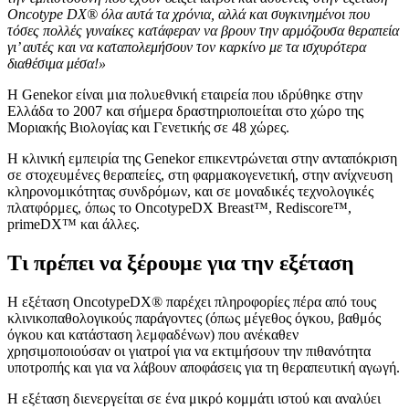
Oncotype DX® όλα αυτά τα χρόνια, αλλά και συγκινημένοι που
τόσες πολλές γυναίκες κατάφεραν να βρουν την αρμόζουσα θεραπεία
γι’ αυτές και να καταπολεμήσουν τον καρκίνο με τα ισχυρότερα
διαθέσιμα μέσα!»
Η Genekor είναι μια πολυεθνική εταιρεία που ιδρύθηκε στην
Ελλάδα το 2007 και σήμερα δραστηριοποιείται στο χώρο της
Μοριακής Βιολογίας και Γενετικής σε 48 χώρες.
Η κλινική εμπειρία της Genekor επικεντρώνεται στην ανταπόκριση
σε στοχευμένες θεραπείες, στη φαρμακογενετική, στην ανίχνευση
κληρονομικότητας συνδρόμων, και σε μοναδικές τεχνολογικές
πλατφόρμες, όπως το OncotypeDX Breast™, Rediscore™,
primeDX™ και άλλες.
Τι πρέπει να ξέρουμε για την εξέταση
Η εξέταση OncotypeDX® παρέχει πληροφορίες πέρα από τους
κλινικοπαθολογικούς παράγοντες (όπως μέγεθος όγκου, βαθμός
όγκου και κατάσταση λεμφαδένων) που ανέκαθεν
χρησιμοποιούσαν οι γιατροί για να εκτιμήσουν την πιθανότητα
υποτροπής και για να λάβουν αποφάσεις για τη θεραπευτική αγωγή.
Η εξέταση διενεργείται σε ένα μικρό κομμάτι ιστού και αναλύει