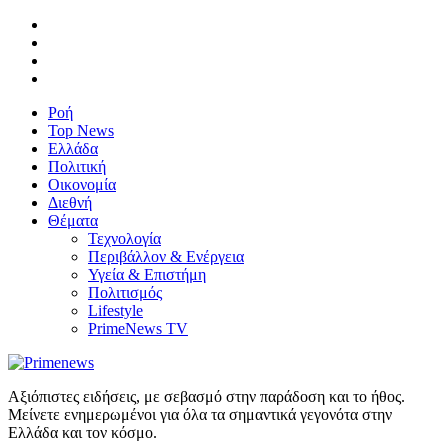
Ροή
Top News
Ελλάδα
Πολιτική
Οικονομία
Διεθνή
Θέματα
Τεχνολογία
Περιβάλλον & Ενέργεια
Υγεία & Επιστήμη
Πολιτισμός
Lifestyle
PrimeNews TV
Αξιόπιστες ειδήσεις, με σεβασμό στην παράδοση και το ήθος.
Μείνετε ενημερωμένοι για όλα τα σημαντικά γεγονότα στην
Ελλάδα και τον κόσμο.