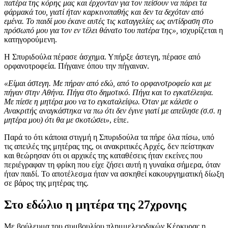
πατέρα της κόρης μας και έρχονταν για τον πείσουν να πάρει τα
φάρμακά του, γιατί ήταν καρκινοπαθής και δεν τα δεχόταν από
εμένα. Το παιδί μου έκανε αυτές τις καταγγελίες ως αντίδραση στο
πρόσωπό μου για τον εν τέλει θάνατο του πατέρα της»,
ισχυρίζεται η
κατηγορούμενη.
Η Σπυριδούλα πέρασε άσχημα. Υπήρξε άστεγη, πέρασε από
ορφανοτροφεία. Πήγαινε όπου την πήγαιναν.
«Είμαι άστεγη. Με πήραν από εδώ, από το ορφανοτροφείο και με
πήγαν στην Αθήνα. Πήγα στο δημοτικό. Πήγα και το εγκατέλειψα.
Με πίεσε η μητέρα μου να το εγκαταλείψω. Όταν με κάλεσε ο
Ανακριτής αναγκάστηκα να πω ότι δεν έγινε γιατί με απείλησε (σ.σ. η
μητέρα μου) ότι θα με σκοτώσει»
, είπε.
Παρά το ότι κάποια στιγμή η Σπυριδούλα τα πήρε όλα πίσω, υπό
τις απειλές της μητέρας της, οι ανακριτικές Αρχές, δεν πείστηκαν
και θεώρησαν ότι οι αρχικές της καταθέσεις ήταν εκείνες που
περιέγραφαν τη φρίκη που είχε ζήσει αυτή η γυναίκα σήμερα, όταν
ήταν παιδί. Το αποτέλεσμα ήταν να ασκηθεί κακουργηματική δίωξη
σε βάρος της μητέρας της.
Στο εδώλιο η μητέρα της 27χρονης
Με βούλευμα του συμβουλίου πλημμελειοδικών Κέρκυρας η