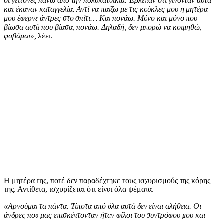
οι γείτονες πάνω από την πολυκατοικία. Έβλεπαν ότι γίνονταν αυτά
και έκαναν καταγγελία. Αντί να παίζω με τις κούκλες μου η μητέρα
μου έφερνε άντρες στο σπίτι… Και πονάω. Μόνο και μόνο που
βίωσα αυτά που βίασα, πονάω. Δηλαδή, δεν μπορώ να κοιμηθώ,
φοβάμαι»,
λέει.
Η μητέρα της, ποτέ δεν παραδέχτηκε τους ισχυρισμούς της κόρης
της. Αντίθετα, ισχυρίζεται ότι είναι όλα ψέματα.
«Αρνούμαι τα πάντα. Τίποτα από όλα αυτά δεν είναι αλήθεια. Οι
άνδρες που μας επισκέπτονταν ήταν φίλοι του συντρόφου μου και