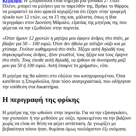
Κέρκυρα
: Η Σπυριδούλα είναι σήμερα μία γυναίκα 27 ετών.
Πλέον, μπορεί να μιλήσει για το παρελθόν της. Βρήκε το θάρρος
να μοιραστεί τα όσο φρικτά ισχυρίζεται ότι έζησε στην τρυφερή
ηλικία των 12 ετών, ως τα 15 της και, μάλιστα, όπως η ίδια
περιγράφει στον Διονύση Μάμαλο, εξαιτίας της μητέρας της που
φέρεται να την εξωθούσε στην πορνεία.
«Όταν ήμουν 12 χρονών η μητέρα μου έφερνε άνδρες στο σπίτι, με
βίαζαν για 50 – 100 ευρώ. Όταν δεν ήθελα με πότιζαν ούζο και με
χτύπαγε. Γινόταν καθημερινά στο σπίτι. Ήξερε αυτή δηλαδή τους
συγκεκριμένους άνδρες, ήταν γνωστοί, τους ήξερε και τους έφερνε
στο σπίτι. Τους έπειθε αυτή δηλαδή, να έρθουν σε συνεύρεση μαζί
μου για 50 ή 100 ευρώ. Αυτή έπαιρνε τα χρήματα»,
είπε.
Η μητέρα της θα κάτσει στο εδώλιο του κατηγορουμένου. Όσα
κατέθεσε η Σπυριδούλα, ήταν τόσο ανατριχιαστικά, που οδήγησαν
την υπόθεση στα δικαστήρια.
Η περιγραφή της φρίκης
Η μητέρα της την ωθούσε στην πορνεία. Για να την εξαναγκάσει,
την χτυπούσε ή την μεθούσε με ούζο, προκειμένου να την βιάζουν
χωρίς να είναι σε θέση να φέρει αντίσταση. Δε γνωρίζει με
βεβαιότητα πόσοι ήταν, θυμάται όμως τουλάχιστον έξι ονόματα.