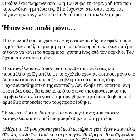
Ο κάθε ένας πλήρωνε από 50 ή 100 ευρώ τη φορά, χρήματα που
καρπωνόταν η μητέρα της. Είτε έρχονταν στο σπίτι τους, είτε
πήγαινε η καταγγέλλουσα στα δικά τους, ακατάλληλες ώρες.
Ήταν ένα παιδί μόνο…
Η Σπυριδούλα περιέγραψε στους αστυνομικούς τον εφιάλτη που
έζησε σαν παιδί, με μια μητέρα που αδιαφορούσε κι έναν πατέρα
ανίκανο να κάνει το παραμικρό, χτυπημένος από τον καρκίνο. Τον
έχασε όταν ήταν 8 ετών.
Η καταγγέλλουσα, ζούσε υπό το καθεστώς ανέχειας και
παραμέλησης. Εγκατέλειψε το σχολείο έχοντας φοιτήσει μόνο στο
δημοτικό και αντιμετώπιζε προβλήματα υστέρησης στην
ψυχοσυναισθηματική της ανάπτυξη. Δεν έλαβε την απαιτούμενη
φροντίδα, όπως θα έπρεπε, από το στενό της οικογενειακό της
περιβάλλον, ενώ οι γονείς της αρνήθηκαν την όποια βοήθεια από
αρμόδιες υπηρεσίες που τους προσφέρθηκε.
Όπως αναφέρει η ίδια, την έσωσαν οι γείτονες που έκαναν
καταγγελία και το παιδί απομακρύνθηκε από τη μητέρα.
«Μέχρι τα 15 μου χρόνια γιατί μετά με πήρανε γιατί έγινε καταγγελία
στο Χαμόγελο του Παιδιού και με πήγανε σε ίδρυμα. Το κατήγγειλαν