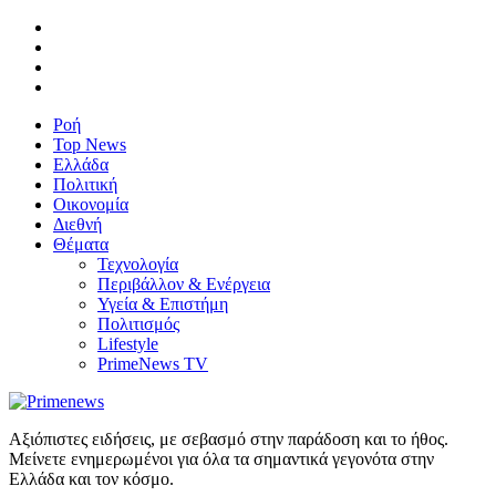
Ροή
Top News
Ελλάδα
Πολιτική
Οικονομία
Διεθνή
Θέματα
Τεχνολογία
Περιβάλλον & Ενέργεια
Υγεία & Επιστήμη
Πολιτισμός
Lifestyle
PrimeNews TV
Αξιόπιστες ειδήσεις, με σεβασμό στην παράδοση και το ήθος.
Μείνετε ενημερωμένοι για όλα τα σημαντικά γεγονότα στην
Ελλάδα και τον κόσμο.