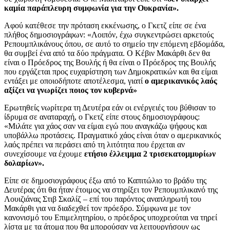
καμία παράπλευρη συμφωνία για την Ουκρανία».
Αφού κατέθεσε την πρόταση εκκένωσης, ο Γκετζ είπε σε ένα
πλήθος δημοσιογράφων: «Λοιπόν, έχω συγκεντρώσει αρκετούς
Ρεπουμπλικάνους όπου, σε αυτό το σημείο την επόμενη εβδομάδα,
θα συμβεί ένα από τα δύο πράγματα. Ο Κέβιν Μακάρθι δεν θα
είναι ο Πρόεδρος της Βουλής ή θα είναι ο Πρόεδρος της Βουλής
που εργάζεται προς ευχαρίστηση των Δημοκρατικών και θα είμαι
εντάξει με οποιοδήποτε αποτέλεσμα, γιατί
ο αμερικανικός λαός
αξίζει να γνωρίζει ποιος τον κυβερνά»
Ερωτηθείς νωρίτερα τη Δευτέρα εάν οι ενέργειές του βύθισαν το
ίδρυμα σε αναταραχή, ο Γκετζ είπε στους δημοσιογράφους:
«Μιλάτε για χάος σαν να είμαι εγώ που αναγκάζω ψήφους και
υποβάλλω προτάσεις. Πραγματικό χάος είναι όταν ο αμερικανικός
λαός πρέπει να περάσει από τη λιτότητα που έρχεται αν
συνεχίσουμε να έχουμε
ετήσιο έλλειμμα 2 τρισεκατομμυρίων
δολαρίων».
Είπε σε δημοσιογράφους έξω από το Καπιτώλιο το βράδυ της
Δευτέρας ότι θα ήταν έτοιμος να στηρίξει τον Ρεπουμπλικανό της
Λουιζιάνας Στιβ Σκαλίζ – επί του παρόντος αναπληρωτή του
Μακάρθι για να διαδεχθεί τον πρόεδρο. Σύμφωνα με τον
κανονισμό του Επιμελητηρίου, ο πρόεδρος υποχρεούται να τηρεί
λίστα με τα άτομα που θα μπορούσαν να λειτουργήσουν ως