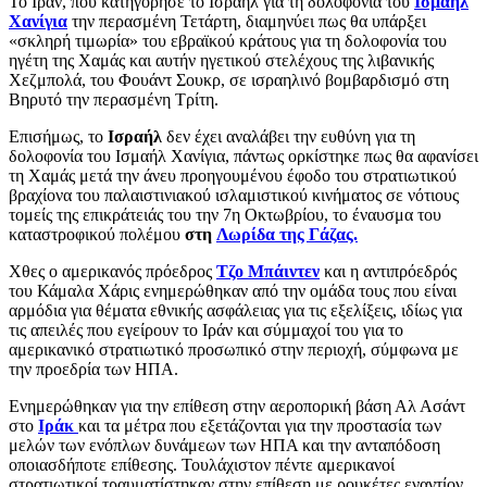
Το Ιράν, που κατηγόρησε το Ισραήλ για τη δολοφονία του
Ισμαήλ
Χανίγια
την περασμένη Τετάρτη, διαμηνύει πως θα υπάρξει
«σκληρή τιμωρία» του εβραϊκού κράτους για τη δολοφονία του
ηγέτη της Χαμάς και αυτήν ηγετικού στελέχους της λιβανικής
Χεζμπολά, του Φουάντ Σουκρ, σε ισραηλινό βομβαρδισμό στη
Βηρυτό την περασμένη Τρίτη.
Επισήμως, το
Ισραήλ
δεν έχει αναλάβει την ευθύνη για τη
δολοφονία του Ισμαήλ Χανίγια, πάντως ορκίστηκε πως θα αφανίσει
τη Χαμάς μετά την άνευ προηγουμένου έφοδο του στρατιωτικού
βραχίονα του παλαιστινιακού ισλαμιστικού κινήματος σε νότιους
τομείς της επικράτειάς του την 7η Οκτωβρίου, το έναυσμα του
καταστροφικού πολέμου
στη
Λωρίδα της Γάζας.
Χθες ο αμερικανός πρόεδρος
Τζο Μπάιντεν
και η αντιπρόεδρός
του Κάμαλα Χάρις ενημερώθηκαν από την ομάδα τους που είναι
αρμόδια για θέματα εθνικής ασφάλειας για τις εξελίξεις, ιδίως για
τις απειλές που εγείρουν το Ιράν και σύμμαχοί του για το
αμερικανικό στρατιωτικό προσωπικό στην περιοχή, σύμφωνα με
την προεδρία των ΗΠΑ.
Ενημερώθηκαν για την επίθεση στην αεροπορική βάση Αλ Ασάντ
στο
Ιράκ
και τα μέτρα που εξετάζονται για την προστασία των
μελών των ενόπλων δυνάμεων των ΗΠΑ και την ανταπόδοση
οποιασδήποτε επίθεσης. Τουλάχιστον πέντε αμερικανοί
στρατιωτικοί τραυματίστηκαν στην επίθεση με ρουκέτες εναντίον