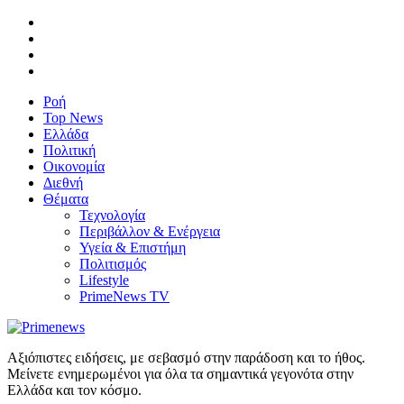
Ροή
Top News
Ελλάδα
Πολιτική
Οικονομία
Διεθνή
Θέματα
Τεχνολογία
Περιβάλλον & Ενέργεια
Υγεία & Επιστήμη
Πολιτισμός
Lifestyle
PrimeNews TV
Αξιόπιστες ειδήσεις, με σεβασμό στην παράδοση και το ήθος.
Μείνετε ενημερωμένοι για όλα τα σημαντικά γεγονότα στην
Ελλάδα και τον κόσμο.