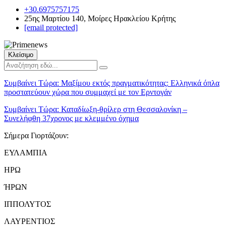
+30.6975757175
25ης Μαρτίου 140, Μοίρες Ηρακλείου Κρήτης
[email protected]
Κλείσιμο
Συμβαίνει Τώρα:
Μαξίμου εκτός πραγματικότητας: Ελληνικά όπλα
προστατεύουν χώρα που συμμαχεί με τον Ερντογάν
Συμβαίνει Τώρα:
Καταδίωξη-θρίλερ στη Θεσσαλονίκη –
Συνελήφθη 37χρονος με κλεμμένο όχημα
Σήμερα Γιορτάζουν:
ΕΥΛΑΜΠΙΑ
ΗΡΩ
ΉΡΩΝ
ΙΠΠΟΛΥΤΟΣ
ΛΑΥΡΕΝΤΙΟΣ