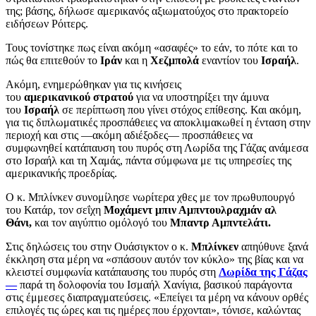
της; βάσης, δήλωσε αμερικανός αξιωματούχος στο πρακτορείο
ειδήσεων Ρόιτερς.
Τους τονίστηκε πως είναι ακόμη «ασαφές» το εάν, το πότε και το
πώς θα επιτεθούν το
Ιράν
και η
Χεζμπολά
εναντίον του
Ισραήλ
.
Ακόμη, ενημερώθηκαν για τις κινήσεις
του
αμερικανικού
στρατού
για να υποστηρίξει την άμυνα
του
Ισραήλ
σε περίπτωση που γίνει στόχος επίθεσης. Και ακόμη,
για τις διπλωματικές προσπάθειες να αποκλιμακωθεί η ένταση στην
περιοχή και στις —ακόμη αδιέξοδες— προσπάθειες να
συμφωνηθεί κατάπαυση του πυρός στη Λωρίδα της Γάζας ανάμεσα
στο Ισραήλ και τη Χαμάς, πάντα σύμφωνα με τις υπηρεσίες της
αμερικανικής προεδρίας.
Ο κ. Μπλίνκεν συνομίλησε νωρίτερα χθες με τον πρωθυπουργό
του Κατάρ, τον σεΐχη
Μοχάμεντ μπιν Αμπντουλραχμάν αλ
Θάνι,
και τον αιγύπτιο ομόλογό του
Μπαντρ Αμπντελάτι.
Στις δηλώσεις του στην Ουάσιγκτον ο κ.
Μπλίνκεν
απηύθυνε ξανά
έκκληση στα μέρη να «σπάσουν αυτόν τον κύκλο» της βίας και να
κλειστεί συμφωνία κατάπαυσης του πυρός στη
Λωρίδα της Γάζας
—
παρά τη δολοφονία του Ισμαήλ Χανίγια, βασικού παράγοντα
στις έμμεσες διαπραγματεύσεις. «Επείγει τα μέρη να κάνουν ορθές
επιλογές τις ώρες και τις ημέρες που έρχονται», τόνισε, καλώντας