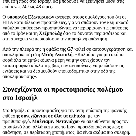
επίθεση προς στο Ισραήλ θα μπορούσε να ξεκινήσει μέσα στις
επόμενες 24 έως 48 ώρες.
Ο
υπουργός Εξωτερικών
ανέφερε στους ομολόγους του ότι οι
ΗΠΑ καταβάλλουν προσπάθειες, για να σπάσουν τον κλιμακωτό
«κύκλο» επιθέσεων προσπαθώντας να περιορίσουν τις επιθέσεις
από το Ιράν και τη
Χεζμπολάχ
όσο το δυνατόν περισσότερο και
στη συνέχεια να περιορίσουν την ισραηλινή απάντηση.
Από την πλευρά της η ομάδα της
G7
καλεί σε αυτοσυγκράτηση και
αποκλιμάκωση στη
Μέση
Ανατολή
. «Καλούμε για μια ακόμα
φορά όλα τα εμπλεκόμενα μέρη να μην συνεχίσουν τον
καταστροφικό κύκλο της βίας των αντιποίνων, να μειώσουν τις
εντάσεις και να δεσμευθούν εποικοδομητικά στην οδό της
αποκλιμάκωσης».
Συνεχίζονται οι προετοιμασίες πολέμου
στο Ισραήλ
Στο Ισραήλ, οι προετοιμασίες για την αντιμετώπιση της ιρανικής
επίθεσης
συνεχίζονται σε όλα τα επίπεδα
, με τον
πρωθυπουργό,
Μπένιαμιν
Νετανιάχου
να απευθύνεται προς τον
ισραηλινό λαό, αλλά και προς το Ιράν, προειδοποιώντας πως η
απάντηση, σε περίπτωση χτυπήματος, θα είναι ακόμα πιο σκληρή.