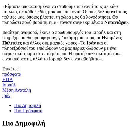
«Είμαστε αποφασισμένοι να σταθούμε απέναντί τους σε κάθε
μέτωπο, σε κάθε πεδίο, μακριά και κοντά. Όποιος δολοφονεί τους
πολίτες μας, όποιος βλάπτει τη χώρα μας θα λογοδοτήσει. Θα
πληρώσει πολύ βαρύ τίμημα» τόνισε συγκεκριμένα ο
Νετανιάχου
.
Ιδιαίτερη αναφορά, έκανε ο πρωθυπουργός του Ισραήλ και στη
στήριξη που θα προσφέρουν, γι’ ακόμη μια φορά, ο
ι Ηνωμένες
Πολιτείες
και άλλες συμμαχικές χώρες «Το
Ιράν
και οι
πληρεξούσιοί του επιδιώκουν να μας περικυκλώσουν με ένα
ασφυκτικό τρόμο σε επτά μέτωπα. Η ορατή επιθετικότητά τους
είναι ακόρεστη, αλλά το Ισραήλ δεν είναι αβοήθητο».
Ετικέτες:
πρόσφατα
ΗΠΑ
Ισραήλ
Μέση Ανατολή
ιράν
Πιο Δημοφιλή
Πιο Πρόσφατα
Πιο Δημοφιλή