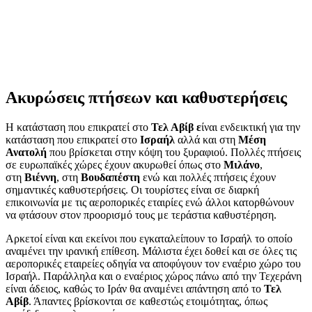
Ακυρώσεις πτήσεων και καθυστερήσεις
Η κατάσταση που επικρατεί στο
Τελ Αβίβ ε
ίναι ενδεικτική για την
κατάσταση που επικρατεί στο
Ισραήλ
αλλά και στη
Μέση
Ανατολή
που βρίσκεται στην κόψη του ξυραφιού. Πολλές πτήσεις
σε ευρωπαϊκές χώρες έχουν ακυρωθεί όπως στο
Μιλάνο
,
στη
Βιέννη
, στη
Βουδαπέστη
ενώ και πολλές πτήσεις έχουν
σημαντικές καθυστερήσεις. Οι τουρίστες είναι σε διαρκή
επικοινωνία με τις αεροπορικές εταιρίες ενώ άλλοι κατορθώνουν
να φτάσουν στον προορισμό τους με τεράστια καθυστέρηση.
Αρκετοί είναι και εκείνοι που εγκαταλείπουν το Ισραήλ το οποίο
αναμένει την ιρανική επίθεση. Μάλιστα έχει δοθεί και σε όλες τις
αεροπορικές εταιρείες οδηγία να αποφύγουν τον εναέριο χώρο του
Ισραήλ. Παράλληλα και ο εναέριος χώρος πάνω από την Τεχεράνη
είναι άδειος, καθώς το Ιράν θα αναμένει απάντηση από το
Τελ
Αβίβ
. Άπαντες βρίσκονται σε καθεστώς ετοιμότητας, όπως