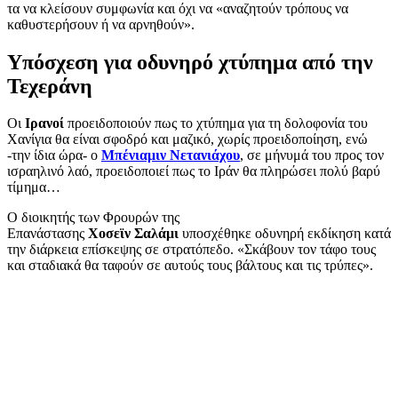
τα να κλείσουν συμφωνία και όχι να «αναζητούν τρόπους να
καθυστερήσουν ή να αρνηθούν».
Υπόσχεση για οδυνηρό χτύπημα από την
Τεχεράνη
Οι
Ιρανοί
προειδοποιούν πως το χτύπημα για τη δολοφονία του
Χανίγια θα είναι σφοδρό και μαζικό, χωρίς προειδοποίηση, ενώ
-την ίδια ώρα- ο
Μπένιαμιν
Νετανιάχου
, σε μήνυμά του προς τον
ισραηλινό λαό, προειδοποιεί πως το Ιράν θα πληρώσει πολύ βαρύ
τίμημα…
Ο διοικητής των Φρουρών της
Επανάστασης
Χοσεϊν
Σαλάμι
υποσχέθηκε οδυνηρή εκδίκηση κατά
την διάρκεια επίσκεψης σε στρατόπεδο. «Σκάβουν τον τάφο τους
και σταδιακά θα ταφούν σε αυτούς τους βάλτους και τις τρύπες».