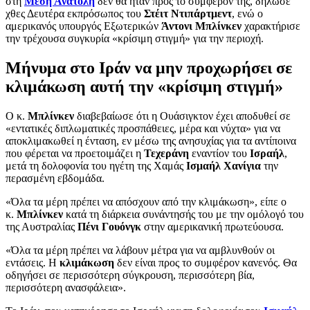
στη
Μέση Ανατολή
δεν θα ήταν προς το συμφέρον της, δήλωσε
χθες Δευτέρα εκπρόσωπος του
Στέιτ Ντιπάρτμεντ
, ενώ ο
αμερικανός υπουργός Εξωτερικών
Άντονι Μπλίνκεν
χαρακτήρισε
την τρέχουσα συγκυρία «κρίσιμη στιγμή» για την περιοχή.
Μήνυμα στο Ιράν να μην προχωρήσει σε
κλιμάκωση αυτή την «κρίσιμη στιγμή»
Ο κ.
Μπλίνκεν
διαβεβαίωσε ότι η Ουάσιγκτον έχει αποδυθεί σε
«εντατικές διπλωματικές προσπάθειες, μέρα και νύχτα» για να
αποκλιμακωθεί η ένταση, εν μέσω της ανησυχίας για τα αντίποινα
που φέρεται να προετοιμάζει η
Τεχεράνη
εναντίον του
Ισραήλ
,
μετά τη δολοφονία του ηγέτη της Χαμάς
Ισμαήλ Χανίγια
την
περασμένη εβδομάδα.
«Όλα τα μέρη πρέπει να απόσχουν από την κλιμάκωση», είπε ο
κ.
Μπλίνκεν
κατά τη διάρκεια συνάντησής του με την ομόλογό του
της Αυστραλίας
Πένι
Γουόνγκ
στην αμερικανική πρωτεύουσα.
«Όλα τα μέρη πρέπει να λάβουν μέτρα για να αμβλυνθούν οι
εντάσεις. Η
κλιμάκωση
δεν είναι προς το συμφέρον κανενός. Θα
οδηγήσει σε περισσότερη σύγκρουση, περισσότερη βία,
περισσότερη ανασφάλεια».