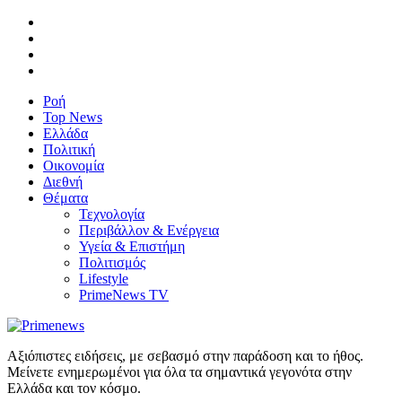
Ροή
Top News
Ελλάδα
Πολιτική
Οικονομία
Διεθνή
Θέματα
Τεχνολογία
Περιβάλλον & Ενέργεια
Υγεία & Επιστήμη
Πολιτισμός
Lifestyle
PrimeNews TV
Αξιόπιστες ειδήσεις, με σεβασμό στην παράδοση και το ήθος.
Μείνετε ενημερωμένοι για όλα τα σημαντικά γεγονότα στην
Ελλάδα και τον κόσμο.