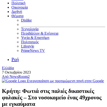
Πολιτική
Οικονομία
Διεθνή
Θέματα
Dislike
Τεχνολογία
Περιβάλλον & Ενέργεια
Υγεία & Επιστήμη
Πολιτισμός
Lifestyle
PrimeNews TV
Ροή
Ελλάδα
7 Οκτωβρίου 2023
Από
NewsRoom2
Ενεργοποίηση ως προτιμώμενη πηγή στην Google
Κρήτη: Φωτιά στις παλιές δικαστικές
φυλακές – Στο νοσοκομείο ένας 49χρονος
με εγκαύματα