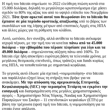
Η τιμή του bitcoin σημείωσε το 2022 ελεύθερη πτώση κοντά στα
15.000 δολάρια, δηλαδή το μεγαλύτερο κρυπτονόμισμα είχε χάσει
σχεδόν το 80% της αξίας του από το υψηλό επίπεδο του Νοεμβρίου
2021.
Τότε ήταν αρκετοί αυτοί που θεωρούσαν ότι το bitcoin θα
έμπαινε σε μία περίοδο οριστικής απαξίωσης
υπό το βάρος των
σκανδάλων και της λήψης μέτρων από εποπτικές Αρχές στις ΗΠΑ
και άλλες χώρες για τη ρύθμιση του κλάδου.
Αυτό, ωστόσο, δεν συνέβη, αλλά αντίθετα το bitcoin ανέκαμψε
ισχυρά πέρυσι, με την τιμή του να κινείται
πάνω από τα 45.000
δολάρια – την εβδομάδα που πέρασε πλησίασε για λίγο και τα
49.000 δολάρια
– σημειώνοντας αύξηση πάνω από 160%. Το
bitcoin είχε ήδη αποκτήσει ευρύτερη βάση τα τελευταία χρόνια, με
μεγάλους θεσμικούς επενδυτές, όπως τράπεζες και funds κυρίως
στις ΗΠΑ, να τοποθετούνται με σημαντικά κεφάλαια.
Το γεγονός αυτό έδωσε μία σχετική «νομιμοποίηση» στο bitcoin
και παράλληλα εξηγεί ίσως τη στήριξη που βρήκε για να
ανακάμψει.
Με την απόφαση της αμερικανικής Επιτροπής
Κεφαλαιαγοράς (SEC) την περασμένη Τετάρτη να εγκρίνει την
εισαγωγή
και διαπραγμάτευση στις μεγάλες χρηματιστηριακές
αγορές – Χρηματιστήριο Νέας Υόρκης, Nasdaq και Χρηματιστήριο
Παραγώγων του Σικάγο – 11 επενδυτικών κεφαλαίων (ETFs) με
βάση την τρέχουσα (spot) τιμή του bitcoin, η νομιμοποίηση για τα
crypto έγινε απόλυτη.