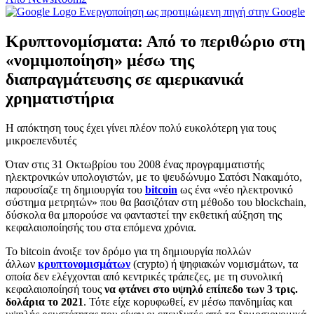
Ενεργοποίηση ως προτιμώμενη πηγή στην Google
Κρυπτονομίσματα: Από το περιθώριο στη
«νομιμοποίηση» μέσω της
διαπραγμάτευσης σε αμερικανικά
χρηματιστήρια
H απόκτηση τους έχει γίνει πλέον πολύ ευκολότερη για τους
μικροεπενδυτές
Όταν στις 31 Οκτωβρίου του 2008 ένας προγραμματιστής
ηλεκτρονικών υπολογιστών, με το ψευδώνυμο Σατόσι Νακαμότο,
παρουσίαζε τη δημιουργία του
bitcoin
ως ένα «νέο ηλεκτρονικό
σύστημα μετρητών» που θα βασιζόταν στη μέθοδο του blockchain,
δύσκολα θα μπορούσε να φανταστεί την εκθετική αύξηση της
κεφαλαιοποίησής του στα επόμενα χρόνια.
Το bitcoin άνοιξε τον δρόμο για τη δημιουργία πολλών
άλλων
κρυπτονομισμάτων
(crypto) ή ψηφιακών νομισμάτων, τα
οποία δεν ελέγχονται από κεντρικές τράπεζες, με τη συνολική
κεφαλαιοποίησή τους
να φτάνει στο υψηλό επίπεδο των 3 τρις.
δολάρια το 2021
. Τότε είχε κορυφωθεί, εν μέσω πανδημίας και