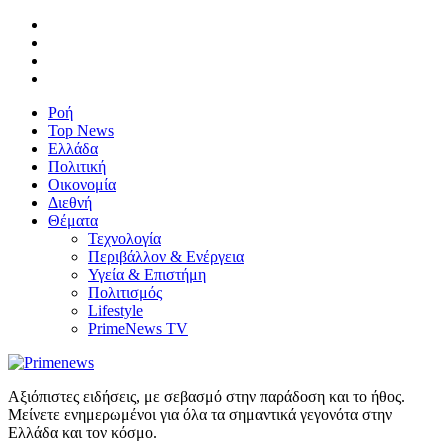
Ροή
Top News
Ελλάδα
Πολιτική
Οικονομία
Διεθνή
Θέματα
Τεχνολογία
Περιβάλλον & Ενέργεια
Υγεία & Επιστήμη
Πολιτισμός
Lifestyle
PrimeNews TV
Αξιόπιστες ειδήσεις, με σεβασμό στην παράδοση και το ήθος.
Μείνετε ενημερωμένοι για όλα τα σημαντικά γεγονότα στην
Ελλάδα και τον κόσμο.