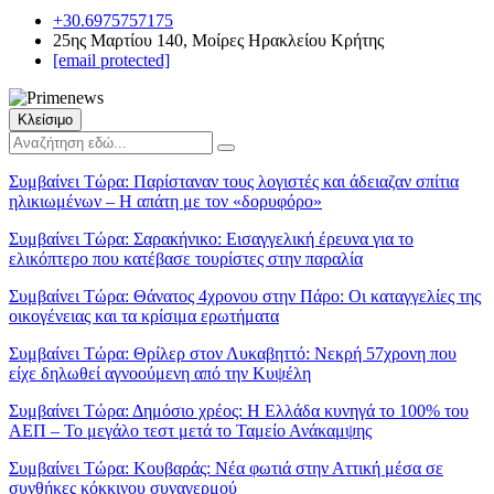
+30.6975757175
25ης Μαρτίου 140, Μοίρες Ηρακλείου Κρήτης
[email protected]
Κλείσιμο
Συμβαίνει Τώρα:
Παρίσταναν τους λογιστές και άδειαζαν σπίτια
ηλικιωμένων – Η απάτη με τον «δορυφόρο»
Συμβαίνει Τώρα:
Σαρακήνικο: Εισαγγελική έρευνα για το
ελικόπτερο που κατέβασε τουρίστες στην παραλία
Συμβαίνει Τώρα:
Θάνατος 4χρονου στην Πάρο: Οι καταγγελίες της
οικογένειας και τα κρίσιμα ερωτήματα
Συμβαίνει Τώρα:
Θρίλερ στον Λυκαβηττό: Νεκρή 57χρονη που
είχε δηλωθεί αγνοούμενη από την Κυψέλη
Συμβαίνει Τώρα:
Δημόσιο χρέος: Η Ελλάδα κυνηγά το 100% του
ΑΕΠ – Το μεγάλο τεστ μετά το Ταμείο Ανάκαμψης
Συμβαίνει Τώρα:
Κουβαράς: Νέα φωτιά στην Αττική μέσα σε
συνθήκες κόκκινου συναγερμού