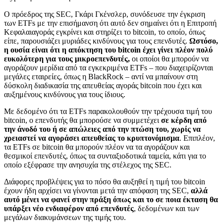
O πρόεδρος της SEC, Γκάρι Γκένσλερ, συνόδευσε την έγκριση
των ETFs με την επισήμανση ότι αυτό δεν σημαίνει ότι η Επιτροπή
Κεφαλαιαγοράς εγκρίνει και στηρίζει το bitcoin, το οποίο, όπως
είπε, παρουσιάζει μυριάδες κινδύνους για τους επενδυτές.
Ωστόσο,
η ουσία είναι ότι η απόκτηση του bitcoin έχει γίνει πλέον πολύ
ευκολότερη για τους μικροεπενδυτές,
οι οποίοι θα μπορούν να
αγοράζουν μερίδια από τα εγκεκριμένα ETFs – που διαχειρίζονται
μεγάλες εταιρείες, όπως η BlackRock – αντί να μπαίνουν στη
δύσκολη διαδικασία της απευθείας αγοράς bitcoin που έχει και
αυξημένους κινδύνους για τους ίδιους.
Με δεδομένο ότι τα ETFs παρακολουθούν την τρέχουσα τιμή του
bitcoin, ο επενδυτής θα μπορούσε να συμμετέχει
σε κέρδη από
την άνοδό του ή σε απώλειες από την πτώση του, χωρίς να
χρειαστεί να αγοράσει απευθείας το κρυπτονόμισμα
. Επιπλέον,
τα ETFs σε bitcoin θα μπορούν πλέον να τα αγοράζουν και
θεσμικοί επενδυτές, όπως τα συνταξιοδοτικά ταμεία, κάτι για το
οποίο εξέφρασε την ανησυχία της στέλεχος της SEC.
Διάφορες προβλέψεις για το πόσο θα αυξηθεί η τιμή του bitcoin
έχουν ήδη αρχίσει να γίνονται μετά την απόφαση της SEC,
αλλά
αυτό μένει να φανεί στην πράξη όπως και το σε ποια έκταση θα
υπάρξει νέο ενδιαφέρον από επενδυτές
, δεδομένων και των
μεγάλων διακυμάνσεων της τιμής του.