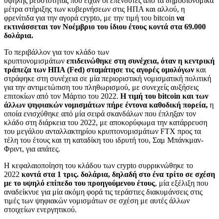
υψηλής ρευστότητας που είχαν οι επενδυτές από τα δημοσιονομικά
μέτρα στήριξης των κυβερνήσεων στις ΗΠΑ και αλλού, η
φρενίτιδα για την αγορά crypto, με την τιμή του bitcoin
να
εκτινάσσεται τον Νοέμβριο του ίδιου έτους κοντά στα 69.000
δολάρια.
Το περιβάλλον για τον κλάδο των
κρυπτονομισμάτων
επιδεινώθηκε στη συνέχεια, όταν η κεντρική
τράπεζα των ΗΠΑ (Fed) σταμάτησε τις αγορές ομολόγων
και
στράφηκε στη συνέχεια σε μία περιοριστική νομισματική πολιτική
για την αντιμετώπιση του πληθωρισμού, με συνεχείς αυξήσεις
επιτοκίων από τον Μάρτιο του 2022.
Η τιμή του bitcoin και των
άλλων ψηφιακών νομισμάτων πήρε έντονα καθοδική πορεία,
η
οποία ενισχύθηκε από μία σειρά σκανδάλων που έπληξαν τον
κλάδο στη διάρκεια του 2022, με αποκορύφωμα την κατάρρευση
του μεγάλου ανταλλακτηρίου κρυπτονομισμάτων FTX προς τα
τέλη του έτους και τη καταδίκη του ιδρυτή του, Σαμ Μπάνκμαν-
Φριντ, για απάτες.
Η κεφαλαιοποίηση του κλάδου των crypto συρρικνώθηκε το
2022
κοντά στα 1 τρις. δολάρια, δηλαδή στο ένα τρίτο σε σχέση
με το υψηλό επίπεδο του προηγούμενου έτους
, μία εξέλιξη που
αναδείκνυε για μία ακόμη φορά τις τεράστιες διακυμάνσεις στις
τιμές των ψηφιακών νομισμάτων σε σχέση με αυτές άλλων
στοιχείων ενεργητικού.