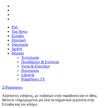
Ροή
Top News
Ελλάδα
Πολιτική
Οικονομία
Διεθνή
Θέματα
Τεχνολογία
Περιβάλλον & Ενέργεια
Υγεία & Επιστήμη
Πολιτισμός
Lifestyle
PrimeNews TV
Αξιόπιστες ειδήσεις, με σεβασμό στην παράδοση και το ήθος.
Μείνετε ενημερωμένοι για όλα τα σημαντικά γεγονότα στην
Ελλάδα και τον κόσμο.