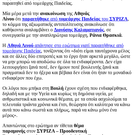
παραιτηθεί από τομεάρχης Παιδείας.
Μία μέρα μετά την
ανακοίνωση
της
Αθηνάς
Λίνου
ότι
παραιτήθηκε
από
τομεάρχης Παιδείας
του
ΣΥΡΙΖΑ
,
το κόμμα της αξιωματικής αντιπολίτευσης ανακοίνωσε ότι
καθήκοντα αναλαμβάνει ο
Διονύσης Καλαματιανός
, σε
συνεργασία με την αναπληρώτρια τομεάρχη,
Ράνια Θρασκιά
.
Η
Αθηνά Λινού
απάντησε στο ερώτημα γιατί παραιτήθηκε από
τομεάρχης Παιδείας
, τονίζοντας ότι «διότι είμαι ταυτόχρονα μέλος
και σε άλλες δύο επιτροπές και το έργο ήταν αρκετά μεγάλο, ώστε
να μην μπορώ να αποδώσω σε όλα τα ενδιαφέροντα. Δεν είχα
λειτουργήσει ξανά ποτέ, δεν ήμουν ποτέ βουλευτής ξανά και
πραγματικά δεν το ήξερα και βέβαια δεν είναι ότι ήταν το μοναδικό
ενδιαφέρον που έχω.
Οι λόγοι που μπήκα στη
Βουλή
έχουν σχέση που ενδιαφέρθηκα,
δηλαδή και με την Υγεία και κυρίως τη δημόσια υγεία, με
ανθρωπιστικά και κοινωνικά θέματα, με τα οποία ασχολούμαι τα
τελευταία τριάντα χρόνια και έτσι, θεώρησα ότι καλύτερα να κάνω
αυτά που κάνω σωστά και πλήρως, παρά να κάνω μόνο ένα
μέρος».
Απαντώντας στο ερώτημα αν τίθεται
θέμα
παραμονής
στον
ΣΥΡΙΖΑ – Προοδευτική