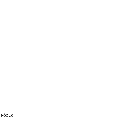
ν κόσμο.