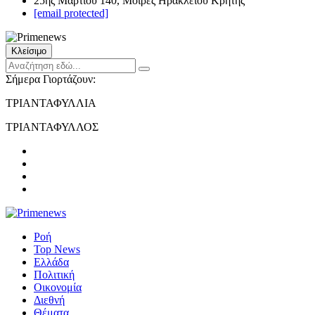
25ης Μαρτίου 140, Μοίρες Ηρακλείου Κρήτης
[email protected]
Κλείσιμο
Σήμερα Γιορτάζουν:
ΤΡΙΑΝΤΑΦΥΛΛΙΑ
ΤΡΙΑΝΤΑΦΥΛΛΟΣ
Ροή
Top News
Ελλάδα
Πολιτική
Οικονομία
Διεθνή
Θέματα