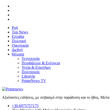
Ροή
Top News
Ελλάδα
Πολιτική
Οικονομία
Διεθνή
Θέματα
Τεχνολογία
Περιβάλλον & Ενέργεια
Υγεία & Επιστήμη
Πολιτισμός
Lifestyle
PrimeNews TV
Αξιόπιστες ειδήσεις, με σεβασμό στην παράδοση και το ήθος. Μείν
+30.6975757175