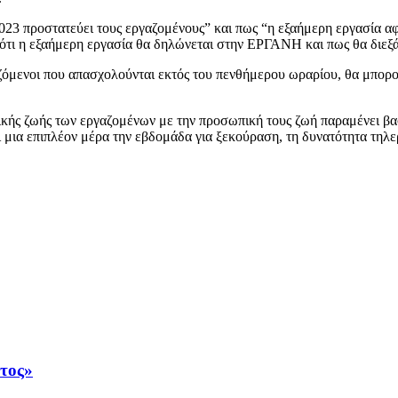
023 προστατεύει τους εργαζομένους” και πως “η εξαήμερη εργασία αφο
 ότι η εξαήμερη εργασία θα δηλώνεται στην ΕΡΓΑΝΗ και πως θα διεξά
ζόμενοι που απασχολούνται εκτός του πενθήμερου ωραρίου, θα μπορο
τικής ζωής των εργαζομένων με την προσωπική τους ζωή παραμένει βα
 μια επιπλέον μέρα την εβδομάδα για ξεκούραση, τη δυνατότητα τηλερ
άτος»