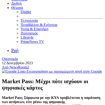
Διεθνή
Θέματα
Dislike
Τεχνολογία
Περιβάλλον & Ενέργεια
Υγεία & Επιστήμη
Πολιτισμός
Lifestyle
PrimeNews TV
Ροή
Οικονομία
12 Δεκεμβρίου 2023
Από
NewsRoom2
Ενεργοποίηση ως προτιμώμενη πηγή στην Google
Market Pass: Μέχρι πότε ισχύουν οι
ψηφιακές κάρτες
Market Pass
:
Σύμφωνα με την ΚΥΑ προβλέπεται η παράταση
των αιτήσεων, είτε μέσω της ψηφιακής