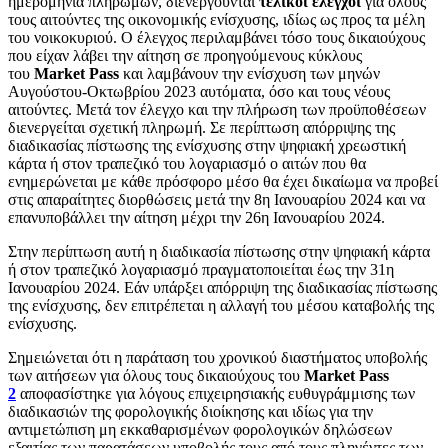
ημερομηνία πληρωμών, διενεργούνται
τελικοί έλεγχοι
για όλους
τους αιτούντες της οικονομικής ενίσχυσης, ιδίως ως προς τα μέλη
του νοικοκυριού. Ο έλεγχος περιλαμβάνει τόσο τους δικαιούχους
που είχαν λάβει την αίτηση σε προηγούμενους κύκλους
του
Market Pass
και λαμβάνουν την ενίσχυση των μηνών
Αυγούστου-Οκτωβρίου 2023 αυτόματα, όσο και τους νέους
αιτούντες. Μετά τον έλεγχο και την πλήρωση των προϋποθέσεων
διενεργείται σχετική πληρωμή. Σε περίπτωση απόρριψης της
διαδικασίας πίστωσης της ενίσχυσης στην ψηφιακή χρεωστική
κάρτα ή στον τραπεζικό του λογαριασμό ο αιτών που θα
ενημερώνεται με κάθε πρόσφορο μέσο θα έχει δικαίωμα να προβεί
στις απαραίτητες διορθώσεις μετά την 8η Ιανουαρίου 2024 και να
επανυποβάλλει την αίτηση μέχρι την 26η Ιανουαρίου 2024.
Στην περίπτωση αυτή η διαδικασία πίστωσης στην ψηφιακή κάρτα
ή στον τραπεζικό λογαριασμό πραγματοποιείται έως την 31η
Ιανουαρίου 2024. Εάν υπάρξει απόρριψη της διαδικασίας πίστωσης
της ενίσχυσης, δεν επιτρέπεται η αλλαγή του μέσου καταβολής της
ενίσχυσης.
Σημειώνεται ότι η παράταση του χρονικού διαστήματος υποβολής
των αιτήσεων για όλους τους δικαιούχους του
Market Pass
2
αποφασίστηκε για λόγους επιχειρησιακής ευθυγράμμισης των
διαδικασιών της φορολογικής διοίκησης και ιδίως για την
αντιμετώπιση μη εκκαθαρισμένων φορολογικών δηλώσεων
εξαιτίας των παρατάσεων υποβολής τους από τους πληγέντες των