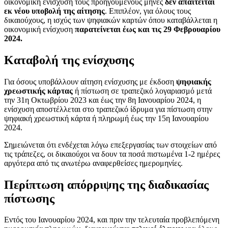
οικονομική ενίσχυση τους προηγούμενους μήνες
δεν απαιτείται
εκ νέου υποβολή της αίτησης
. Επιπλέον, για όλους τους
δικαιούχους, η ισχύς των ψηφιακών καρτών όπου καταβάλλεται η
οικονομική ενίσχυση
παρατείνεται έως και τις 29 Φεβρουαρίου
2024.
Καταβολή της ενίσχυσης
Για όσους υποβάλλουν αίτηση ενίσχυσης με έκδοση
ψηφιακής
χρεωστικής κάρτας
ή πίστωση σε τραπεζικό λογαριασμό μετά
την 31η Οκτωβρίου 2023 και έως την 8η Ιανουαρίου 2024, η
ενίσχυση αποστέλλεται στο τραπεζικό ίδρυμα για πίστωση στην
ψηφιακή χρεωστική κάρτα ή πληρωμή έως την 15η Ιανουαρίου
2024.
Σημειώνεται ότι ενδέχεται λόγω επεξεργασίας των στοιχείων από
τις τράπεζες, οι δικαιούχοι να δουν τα ποσά πιστωμένα 1-2 ημέρες
αργότερα από τις ανωτέρω αναφερθείσες ημερομηνίες.
Περίπτωση απόρριψης της διαδικασίας
πίστωσης
Εντός του Ιανουαρίου 2024, και πριν την τελευταία προβλεπόμενη