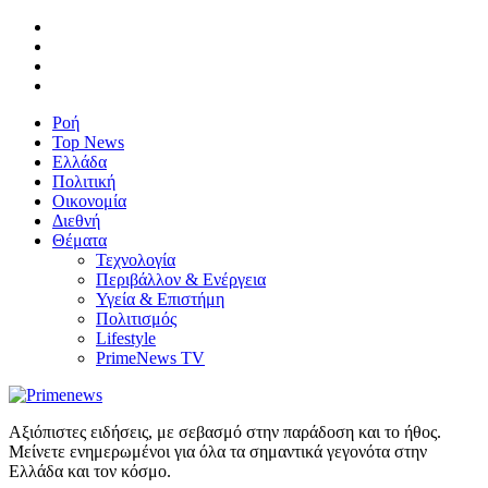
Ροή
Top News
Ελλάδα
Πολιτική
Οικονομία
Διεθνή
Θέματα
Τεχνολογία
Περιβάλλον & Ενέργεια
Υγεία & Επιστήμη
Πολιτισμός
Lifestyle
PrimeNews TV
Αξιόπιστες ειδήσεις, με σεβασμό στην παράδοση και το ήθος.
Μείνετε ενημερωμένοι για όλα τα σημαντικά γεγονότα στην
Ελλάδα και τον κόσμο.