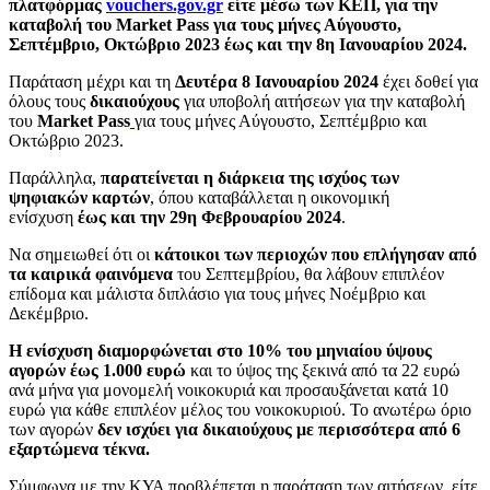
πλατφόρμας
vouchers.gov.gr
είτε μέσω των ΚΕΠ, για την
καταβολή του Market Pass για τους μήνες Αύγουστο,
Σεπτέμβριο, Οκτώβριο 2023 έως και την 8η Ιανουαρίου 2024.
Παράταση μέχρι και τη
Δευτέρα 8 Ιανουαρίου 2024
έχει δοθεί για
όλους τους
δικαιούχους
για υποβολή αιτήσεων για την καταβολή
του
Market Pass
για τους μήνες Αύγουστο, Σεπτέμβριο και
Οκτώβριο 2023.
Παράλληλα,
παρατείνεται
η διάρκεια της ισχύος των
ψηφιακών καρτών
, όπου καταβάλλεται η οικονομική
ενίσχυση
έως και την 29η Φεβρουαρίου 2024
.
Να σημειωθεί ότι οι
κάτοικοι των περιοχών που επλήγησαν από
τα καιρικά φαινόμενα
του Σεπτεμβρίου, θα λάβουν επιπλέον
επίδομα και μάλιστα διπλάσιο για τους μήνες Νοέμβριο και
Δεκέμβριο.
Η ενίσχυση διαμορφώνεται στο 10% του μηνιαίου ύψους
αγορών έως 1.000 ευρώ
και το ύψος της ξεκινά από τα 22 ευρώ
ανά μήνα για μονομελή νοικοκυριά και προσαυξάνεται κατά 10
ευρώ για κάθε επιπλέον μέλος του νοικοκυριού. Το ανωτέρω όριο
των αγορών
δεν ισχύει για δικαιούχους με περισσότερα από 6
εξαρτώμενα τέκνα.
Σύμφωνα με την ΚΥΑ προβλέπεται η παράταση των αιτήσεων, είτε