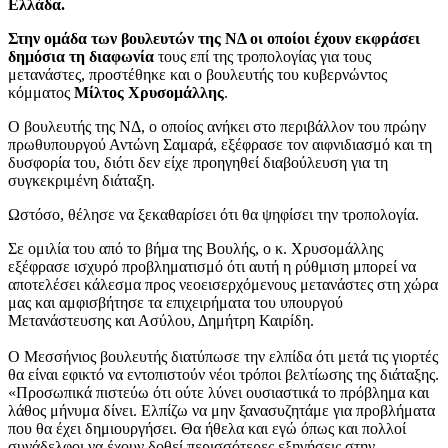
Ελλάδα.
Στην ομάδα των βουλευτών της ΝΔ οι οποίοι έχουν εκφράσει
δημόσια τη διαφωνία
τους επί της τροπολογίας για τους
μετανάστες, προστέθηκε και ο βουλευτής του κυβερνώντος
κόμματος
Μίλτος Χρυσομάλλης
.
Ο βουλευτής της ΝΔ, ο οποίος ανήκει στο περιβάλλον του πρώην
πρωθυπουργού Αντώνη Σαμαρά, εξέφρασε τον αιφνιδιασμό και τη
δυσφορία του, διότι δεν είχε προηγηθεί διαβούλευση για τη
συγκεκριμένη διάταξη.
Ωστόσο, θέλησε να ξεκαθαρίσει ότι θα ψηφίσει την τροπολογία.
Σε ομιλία του από το βήμα της Βουλής, ο κ. Χρυσομάλλης
εξέφρασε ισχυρό προβληματισμό ότι αυτή η ρύθμιση μπορεί να
αποτελέσει κάλεσμα προς νεοεισερχόμενους μετανάστες στη χώρα
μας και αμφισβήτησε τα επιχειρήματα του υπουργού
Μετανάστευσης και Ασύλου, Δημήτρη Καιρίδη.
Ο Μεσσήνιος βουλευτής διατύπωσε την ελπίδα ότι μετά τις γιορτές
θα είναι εφικτό να εντοπιστούν νέοι τρόποι βελτίωσης της διάταξης.
«Προσωπικά πιστεύω ότι ούτε λύνει ουσιαστικά το πρόβλημα και
λάθος μήνυμα δίνει. Ελπίζω να μην ξανασυζητάμε για προβλήματα
που θα έχει δημιουργήσει. Θα ήθελα και εγώ όπως και πολλοί
συνάδελφοι να έχουν δοθεί περισσότερες εξηγήσεις στην