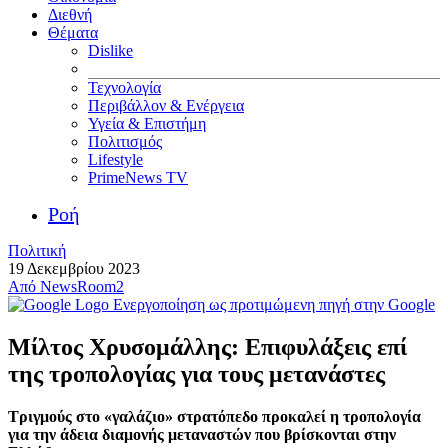
Διεθνή
Θέματα
Dislike
Τεχνολογία
Περιβάλλον & Ενέργεια
Υγεία & Επιστήμη
Πολιτισμός
Lifestyle
PrimeNews TV
Ροή
Πολιτική
19 Δεκεμβρίου 2023
Από
NewsRoom2
Ενεργοποίηση ως προτιμώμενη πηγή στην Google
Μίλτος Χρυσομάλλης: Επιφυλάξεις επί
της τροπολογίας για τους μετανάστες
Τριγμούς στο «γαλάζιο» στρατόπεδο προκαλεί η τροπολογία
για την άδεια διαμονής μεταναστών που βρίσκονται στην