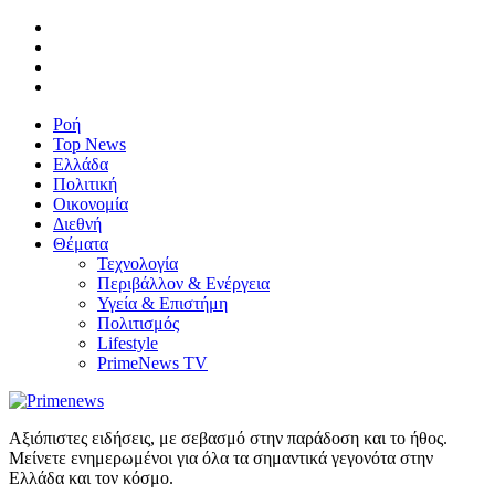
Ροή
Top News
Ελλάδα
Πολιτική
Οικονομία
Διεθνή
Θέματα
Τεχνολογία
Περιβάλλον & Ενέργεια
Υγεία & Επιστήμη
Πολιτισμός
Lifestyle
PrimeNews TV
Αξιόπιστες ειδήσεις, με σεβασμό στην παράδοση και το ήθος.
Μείνετε ενημερωμένοι για όλα τα σημαντικά γεγονότα στην
Ελλάδα και τον κόσμο.