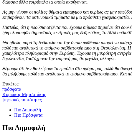
διάφορα άλλα ευτράπελα τα οποία ακούγονται.
Ας μην γίνουν οι πολίτες θύματα εμπαιγμού και κυρίως ας μην σπεύδο
επιβαρύνουν τα αστυνομικά τμήματα με μια πρόσθετη γραφειοκρατία. Κ
Πιστεύω, ότι η πλούσια ατζέντα που έχουμε σήμερα σημαίνει ότι δουλ
ήδη υλοποιήσει σημαντικές κεντρικές μας δεσμεύσεις, το 50% ουσιασ
Θα ήθελα, παρά τη δυσκολία και την όποια δυσθυμία μπορεί να υπάρχ
πολύ πιο αναλυτικά το επόμενο σαββατοκύριακο στη Θεσσαλονίκη. Η 
χαμηλότερο πληθωρισμό στην Ευρώπη. Έχουμε τη μικρότερη ανεργία ε
δηλώνοντας ταυτόχρονα την επιμονή μας σε μεγάλες αλλαγές.
Ξέρουμε ότι δεν θα λείψουν τα εμπόδια στο δρόμο μας, αλλά θα συνεχί
θα μιλήσουμε πολύ πιο αναλυτικά το επόμενο σαββατοκύριακο. Και πά
Ετικέτες:
πρόσφατα
Κυριάκος Μητσοτάκης
ψηφιακές ταυτότητες
Πιο Δημοφιλή
Πιο Πρόσφατα
Πιο Δημοφιλή