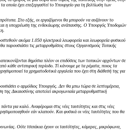
τα οποία έχει επεξεργαστεί το Υπουργείο για τη βελτίωση των
 πρότυπα. Στο εξής, οι εργαζόμενοι θα μπορούν να αυξάνουν το
μως και η υποχρέωση της ενδεκάωρης ανάπαυσης. Ο Υπουργός Υποδομών
κη.
προστεθούν ακόμα 1.050 ηλεκτρικά λεωφορεία και λεωφορεία φυσικού
θα παρουσιάσει τις μεταρρυθμίσεις στους Οργανισμούς Τοπικής
απεικονίζονται δημόσια πλέον οι επιδόσεις των τοπικών αρχόντων σε
 από κάθε αντιπυρική περίοδο. Τί κάνουμε με τα ρέματα, ποιος τα
 χρησιμοποιεί τα χρηματοδοτικά εργαλεία που έχει στη διάθεσή της για
αρουσιάσει ο αρμόδιος Υπουργός. Δεν θα μπω τώρα σε λεπτομέρεια,
ση της Δικαιοσύνης αποτελεί ακρογωνιαία μεταρρυθμιστική
πάντα για καλό. Αναφέρομαι στις νέες ταυτότητες και στις νέες
χρησιμοποιηθούν εάν κλαπούν. Και φυσικά οι νέες ταυτότητες που θα
οινωνίας. Ούτε τσιπάκια έχουν οι ταυτότητες, κάμερες, μικρόφωνα,