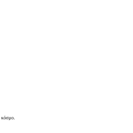
ν κόσμο.