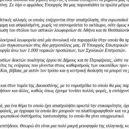
σύνη. Σε λίγο ο αρμόδιος Υπουργός θα μας παρουσιάσει τα πρώτα μέτρα 
θετικές αλλαγές οι οποίες επέρχονται στην απασχόληση, στα ευρωπαϊκά
α νόμιμη και ασφαλισμένη, χωρίς να υπονομεύεται το οκτάωρο, ούτε ό
έωση του στόλου των αστικών λεωφορείων σε Αθήνα και σε Θεσσαλονί
λεκτρικά λεωφορεία από μία συνολική νέα παραγγελία στην οποία θα 
κών συγκοινωνιών στις δύο μητροπόλεις μας. Η Υπουργός Εσωτερικών 
ιτουργία άνω των 1.000 νομικών προσώπων, των Σχολικών Επιτροπών.
οσίων δεικτών ποιότητας έργου σε Δήμους και σε Περιφέρειες, ώστε να 
λίτες τις ενέργειες που γίνονται στους καθαρισμούς των οικοπέδων πριν
. Και, βέβαια, με αυτόν τον τρόπο και η κεντρική διοίκηση να μπορεί να
 και στον τομέα της Δικαιοσύνης, με το νομοσχέδιο το οποίο θα μας π
σουν και άλλες, καθώς όπως έχουμε τονίσει πολλές φορές, η επιτάχυν
 για ένα θέμα το οποίο έχει απασχολήσει αρκετά την επικαιρότητα, όχι 
ασφαλείς, με έγγραφα τα οποία δεν μπορούν να πλαστογραφηθούν και να 
ευρωπαϊκού συστήματος ταυτοποίησης το οποίο θα γίνει υποχρεωτικό.
επιτήδειοι. Θεωρώ ότι είναι μια πολύ μικρή μειοψηφία της ελληνικής κ