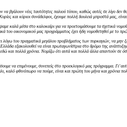
υν να βγάλουν νέες ταυτότητες παλιού τύπου, καθώς αυτές σε λίγο δεν 
υρίες και κύριοι συνάδελφοι, έχουμε πολλή δουλειά μπροστά μας, είναι
έψαμε καλά μέσα στο καλοκαίρι για να προετοιμάσουμε τα σχετικά νομο
τικά του οικονομικού μας προγράμματος έχει ήδη νομοθετηθεί με το π
ει λόγω του πραγματικά μεγάλου προβλήματος των πυρκαγιών, να μην ξ
Ελλάδα εξακολουθεί να είναι πρωταγωνίστρια στο δρόμο της ανάπτυξης
δώ και πολλά χρόνια. Νομίζω ότι αυτά και πολλά άλλα απαντούν σε όσ
σουμε να επιμένουμε, συνεπείς στο προεκλογικό μας πρόγραμμα. Γι’ αυτ
λι, καλό φθινόπωρο να πούμε, είναι και πρώτη του μήνα και χρόνια πο