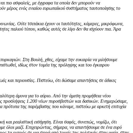
ίναι πιο ασφαλείς, με έγγραφα τα οποία δεν μπορούν να
λούν μέρος ενός ενιαίου ευρωπαϊκού συστήματος ταυτοποίησης το
οινωνίας. Ούτε τσιπάκια έχουν οι ταυτότητες, κάμερες, μικρόφωνα,
ητες παλιού τύπου, καθώς αυτές σε λίγο δεν θα ισχύουν πια. Άρα
 πυρκαγιών. Στη Βουλή, χθες, είχαμε την ευκαιρία να μιλήσουμε
απιστωθεί, ιδίως στον τομέα της πρόληψης και του έγκαιρου
ζωές και περιουσίες. Πιστεύω, ότι δώσαμε απαντήσεις σε άδικες
αλύτερη άμυνα για το αύριο. Από την άμεση προμήθεια νέου
τες προσλήψεις 1.200 νέων πυροσβεστών και δασικών. Ενημερώσαμε,
στα πρότυπα της παρέμβασης που κάναμε, πιστεύω με αρκετή επιτυχία
 και ρεαλιστική εισήγηση. Είναι σαφές, συνεπώς, νομίζω, ότι
με όλοι μαζί. Επιχειρώντας, σήμερα, να απαντήσουμε σε ένα ευρύ
ος τα εμπρός σε μια σειρά από τομείς της πολιτικής στην υγεία, στην