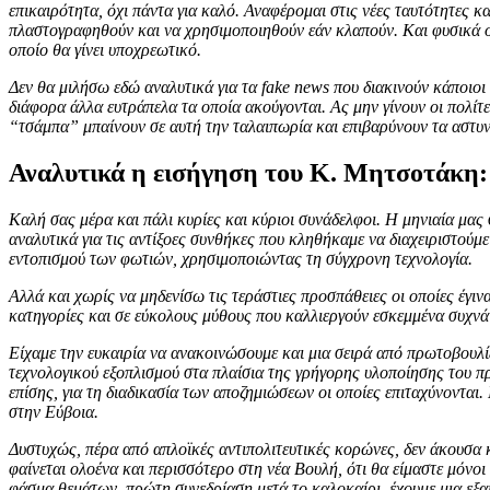
επικαιρότητα, όχι πάντα για καλό. Αναφέρομαι στις νέες ταυτότητες κα
πλαστογραφηθούν και να χρησιμοποιηθούν εάν κλαπούν. Και φυσικά οι
οποίο θα γίνει υποχρεωτικό.
Δεν θα μιλήσω εδώ αναλυτικά για τα fake news που διακινούν κάποιοι 
διάφορα άλλα ευτράπελα τα οποία ακούγονται. Ας μην γίνουν οι πολίτ
“τσάμπα” μπαίνουν σε αυτή την ταλαιπωρία και επιβαρύνουν τα αστυ
Αναλυτικά η εισήγηση του Κ. Μητσοτάκη:
Καλή σας μέρα και πάλι κυρίες και κύριοι συνάδελφοι. Η μηνιαία μας 
αναλυτικά για τις αντίξοες συνθήκες που κληθήκαμε να διαχειριστούμε
εντοπισμού των φωτιών, χρησιμοποιώντας τη σύγχρονη τεχνολογία.
Αλλά και χωρίς να μηδενίσω τις τεράστιες προσπάθειες οι οποίες έγιν
κατηγορίες και σε εύκολους μύθους που καλλιεργούν εσκεμμένα συχνά
Είχαμε την ευκαιρία να ανακοινώσουμε και μια σειρά από πρωτοβουλί
τεχνολογικού εξοπλισμού στα πλαίσια της γρήγορης υλοποίησης του 
επίσης, για τη διαδικασία των αποζημιώσεων οι οποίες επιταχύνονται
στην Εύβοια.
Δυστυχώς, πέρα από απλοϊκές αντιπολιτευτικές κορώνες, δεν άκουσα 
φαίνεται ολοένα και περισσότερο στη νέα Βουλή, ότι θα είμαστε μόνο
φάσμα θεμάτων, πρώτη συνεδρίαση μετά το καλοκαίρι, έχουμε μια εξαιρ