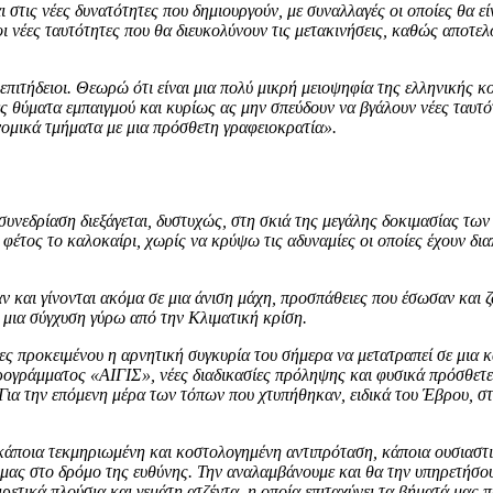
ι στις νέες δυνατότητες που δημιουργούν, με συναλλαγές οι οποίες θα ε
 νέες ταυτότητες που θα διευκολύνουν τις μετακινήσεις, καθώς αποτε
επιτήδειοι. Θεωρώ ότι είναι μια πολύ μικρή μειοψηφία της ελληνικής κ
ες θύματα εμπαιγμού και κυρίως ας μην σπεύδουν να βγάλουν νέες ταυτότ
νομικά τμήματα με μια πρόσθετη γραφειοκρατία».
συνεδρίαση διεξάγεται, δυστυχώς, στη σκιά της μεγάλης δοκιμασίας των
 φέτος το καλοκαίρι, χωρίς να κρύψω τις αδυναμίες οι οποίες έχουν δι
αν και γίνονται ακόμα σε μια άνιση μάχη, προσπάθειες που έσωσαν και 
 μια σύγχυση γύρω από την Κλιματική κρίση.
ες προκειμένου η αρνητική συγκυρία του σήμερα να μετατραπεί σε μια κ
προγράμματος «ΑΙΓΙΣ», νέες διαδικασίες πρόληψης και φυσικά πρόσθε
. Για την επόμενη μέρα των τόπων που χτυπήθηκαν, ειδικά του Έβρου, 
κάποια τεκμηριωμένη και κοστολογημένη αντιπρόταση, κάποια ουσιαστική
ι μας στο δρόμο της ευθύνης. Την αναλαμβάνουμε και θα την υπηρετήσου
ετικά πλούσια και γεμάτη ατζέντα, η οποία επιταχύνει τα βήματά μας πρ