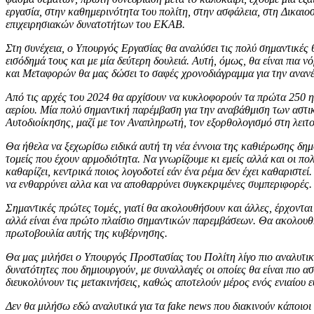
εργασία, στην καθημερινότητα του πολίτη, στην ασφάλεια, στη Δικαιο
επιχειρησιακών δυνατοτήτων του ΕΚΑΒ.
Στη συνέχεια, ο Υπουργός Εργασίας θα αναλύσει τις πολύ σημαντικές 
εισόδημά τους και με μία δεύτερη δουλειά. Αυτή, όμως, θα είναι πι
και Μεταφορών θα μας δώσει το σαφές χρονοδιάγραμμα για την αναν
Από τις αρχές του 2024 θα αρχίσουν να κυκλοφορούν τα πρώτα 250 η
αερίου. Μία πολύ σημαντική παρέμβαση για την αναβάθμιση των αστι
Αυτοδιοίκησης, μαζί με τον Αναπληρωτή, τον εξορθολογισμό στη λε
Θα ήθελα να ξεχωρίσω ειδικά αυτή τη νέα έννοια της καθιέρωσης δημ
τομείς που έχουν αρμοδιότητα. Να γνωρίζουμε κι εμείς αλλά και οι πο
καθαρίζει, κεντρικά ποιος λογοδοτεί εάν ένα ρέμα δεν έχει καθαριστεί
να ενθαρρύνει αλλα και να αποθαρρύνει συγκεκριμένες συμπεριφορές.
Σημαντικές πρώτες τομές, γιατί θα ακολουθήσουν και άλλες, έρχονται
αλλά είναι ένα πρώτο πλαίσιο σημαντικών παρεμβάσεων. Θα ακολουθή
πρωτοβουλία αυτής της κυβέρνησης.
Θα μας μιλήσει ο Υπουργός Προστασίας του Πολίτη λίγο πιο αναλυτικά,
δυνατότητες που δημιουργούν, με συναλλαγές οι οποίες θα είναι πιο 
διευκολύνουν τις μετακινήσεις, καθώς αποτελούν μέρος ενός ενιαίου 
Δεν θα μιλήσω εδώ αναλυτικά για τα fake news που διακινούν κάποιοι 