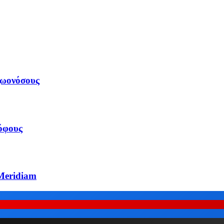
ζωονόσους
ρόφους
Meridiam