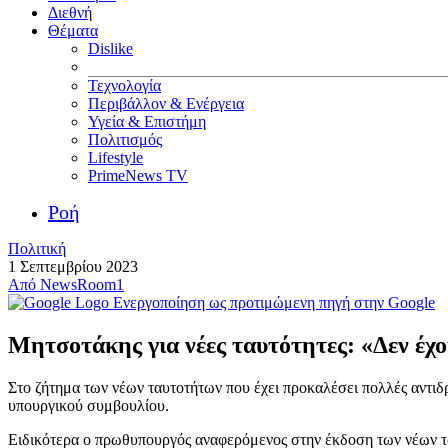
Διεθνή
Θέματα
Dislike
Τεχνολογία
Περιβάλλον & Ενέργεια
Υγεία & Επιστήμη
Πολιτισμός
Lifestyle
PrimeNews TV
Ροή
Πολιτική
1 Σεπτεμβρίου 2023
Από
NewsRoom1
Ενεργοποίηση ως προτιμώμενη πηγή στην Google
Μητσοτάκης για νέες ταυτότητες: «Δεν έχο
Στο ζήτημα των νέων ταυτοτήτων που έχει προκαλέσει πολλές αντι
υπουργικού συμβουλίου.
Ειδικότερα ο πρωθυπουργός αναφερόμενος στην έκδοση των νέων τ