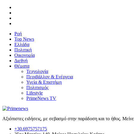
Ροή
Top News
Ελλάδα
Πολιτική
Οικονομία
Διεθνή
Θέματα
Τεχνολογία
Περιβάλλον & Ενέργεια
Υγεία & Επιστήμη
Πολιτισμός
Lifestyle
PrimeNews TV
Αξιόπιστες ειδήσεις, με σεβασμό στην παράδοση και το ήθος. Μείν
+30.6975757175