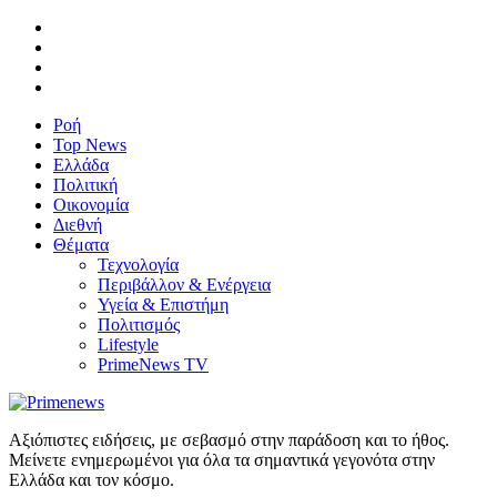
Ροή
Top News
Ελλάδα
Πολιτική
Οικονομία
Διεθνή
Θέματα
Τεχνολογία
Περιβάλλον & Ενέργεια
Υγεία & Επιστήμη
Πολιτισμός
Lifestyle
PrimeNews TV
Αξιόπιστες ειδήσεις, με σεβασμό στην παράδοση και το ήθος.
Μείνετε ενημερωμένοι για όλα τα σημαντικά γεγονότα στην
Ελλάδα και τον κόσμο.