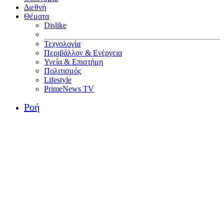
Διεθνή
Θέματα
Dislike
Τεχνολογία
Περιβάλλον & Ενέργεια
Υγεία & Επιστήμη
Πολιτισμός
Lifestyle
PrimeNews TV
Ροή