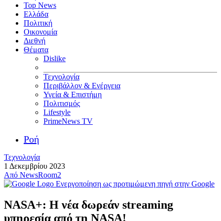
Top News
Ελλάδα
Πολιτική
Οικονομία
Διεθνή
Θέματα
Dislike
Τεχνολογία
Περιβάλλον & Ενέργεια
Υγεία & Επιστήμη
Πολιτισμός
Lifestyle
PrimeNews TV
Ροή
Τεχνολογία
1 Δεκεμβρίου 2023
Από
NewsRoom2
Ενεργοποίηση ως προτιμώμενη πηγή στην Google
NASA+: Η νέα δωρεάν streaming
υπηρεσία από τη NASA!