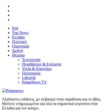
Ροή
Top News
Ελλάδα
Πολιτική
Οικονομία
Διεθνή
Θέματα
Τεχνολογία
Περιβάλλον & Ενέργεια
Υγεία & Επιστήμη
Πολιτισμός
Lifestyle
PrimeNews TV
Αξιόπιστες ειδήσεις, με σεβασμό στην παράδοση και το ήθος.
Μείνετε ενημερωμένοι για όλα τα σημαντικά γεγονότα στην
Ελλάδα και τον κόσμο.