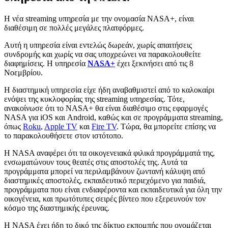
Η νέα streaming υπηρεσία με την ονομασία NASA+, είναι
διαθέσιμη σε πολλές μεγάλες πλατφόρμες.
Αυτή η υπηρεσία είναι εντελώς δωρεάν, χωρίς απαιτήσεις
συνδρομής και χωρίς να σας υποχρεώνει να παρακολουθείτε
διαφημίσεις. Η υπηρεσία
NASA+
έχει ξεκινήσει από τις 8
Νοεμβρίου.
Η διαστημική υπηρεσία είχε ήδη αναβαθμιστεί από το καλοκαίρι
ενόψει της κυκλοφορίας της streaming υπηρεσίας. Τότε,
ανακοίνωσε ότι το NASA+ θα είναι διαθέσιμο στις εφαρμογές
NASA για iOS και Android, καθώς και σε προγράμματα streaming,
όπως
Roku
,
Apple TV
και
Fire TV
. Τώρα, θα μπορείτε επίσης να
το παρακολουθήσετε στον ιστότοπο.
Η NASA αναφέρει ότι τα οικογενειακά φιλικά προγράμματά της,
ενσωματώνουν τους θεατές στις αποστολές της. Αυτά τα
προγράμματα μπορεί να περιλαμβάνουν ζωντανή κάλυψη από
διαστημικές αποστολές, εκπαιδευτικό περιεχόμενο για παιδιά,
προγράμματα που είναι ενδιαφέροντα και εκπαιδευτικά για όλη την
οικογένεια, και πρωτότυπες σειρές βίντεο που εξερευνούν τον
κόσμο της διαστημικής έρευνας.
Η NASA έχει ήδη το δικό της δίκτυο εκπομπής που ονομάζεται