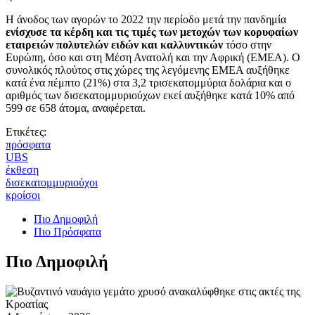
Η άνοδος των αγορών το 2022 την περίοδο μετά την πανδημία
ενίσχυσε τα κέρδη και τις τιμές των μετοχών των κορυφαίων
εταιρειών πολυτελών ειδών και καλλυντικών
τόσο στην
Ευρώπη, όσο και στη Μέση Ανατολή και την Αφρική (ΕΜΕΑ). Ο
συνολικός πλούτος στις χώρες της λεγόμενης ΕΜΕΑ αυξήθηκε
κατά ένα πέμπτο (21%) στα 3,2 τρισεκατομμύρια δολάρια και ο
αριθμός των δισεκατομμυριούχων εκεί αυξήθηκε κατά 10% από
599 σε 658 άτομα, αναφέρεται.
Ετικέτες:
πρόσφατα
UBS
έκθεση
δισεκατομμυριούχοι
κροίσοι
Πιο Δημοφιλή
Πιο Πρόσφατα
Πιο Δημοφιλή