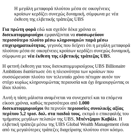
Η μεγάλη μεταφορά πλούτου μέσα σε οικογένειες
κροίσων κερδίζει συνεχώς δυναμική, σύμφωνα με νέα
έκθεση της ελβετικής τράπεζας UBS
Για πρώτη φορά
εδώ και σχεδόν δέκα χρόνια οι
δισεκατομμυριούχοι
εμφανίζονται να
συσσωρεύουν
περισσότερο πλούτο μέσω κληρονομιών παρά μέσω
επιχειρηματικότητας
, γεγονός που δείχνει ότι η μεγάλη μεταφορά
πλούτου μέσα σε οικογένειες κροίσων κερδίζει συνεχώς δυναμική,
σύμφωνα με
νέα έκθεση της ελβετικής τράπεζας UBS
.
Η φετινή έκθεση για τους δισεκατομμυριούχους UBS Billionaire
Ambitions διαπίστωσε ότι η πλειονότητα των κροίσων που
συσσώρευσαν πλούτο τον τελευταίο χρόνο πέτυχαν αυτόν τον
στόχο κυρίως κληρονομώντας περιουσία και όχι δημιουργώντας οι
ίδιοι πλούτο.
Αυτή η τάση μάλιστα αναμένεται να συνεχιστεί και τα επόμενα
είκοσι χρόνια, καθώς περισσότεροι από
1.000
δισεκατομμυριούχοι
θα περνούν
περιουσίες συνολικής αξίας
περίπου 5,2 τρισ. δολ. στα παιδιά τους
, εκτιμά ο επικεφαλής του
τμήματος μεγάλων πελατών της UBS,
Μπέντζαμιν Καβάλι
. Η
ελβετική τράπεζα μέσω της UBS Global Wealth Management είναι
από τις μεγαλύτερες τράπεζες διαχείρισης πλούτου στον κόσμο.