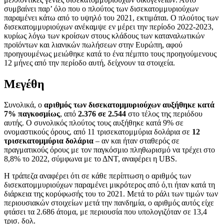
συμβαίνει παρ’ όλο που ο πλούτος των δισεκατομμυριούχων
παραμένει κάτω από το υψηλό του 2021, εκτιμάται. Ο πλούτος των
δισεκατομμυριούχων ανέκαμψε εν μέρει την περίοδο 2022-2023,
κυρίως λόγω των κροίσων στους κλάδους των καταναλωτικών
προϊόντων και λιανικών πωλήσεων στην Ευρώπη, αφού
προηγουμένως μειώθηκε κατά το ένα πέμπτο τους προηγούμενους
12 μήνες από την περίοδο αυτή, δείχνουν τα στοιχεία.
Μεγέθη
Συνολικά, ο
αριθμός των δισεκατομμυριούχων αυξήθηκε κατά
7% παγκοσμίως
, από
2.376 σε 2.544
στο τέλος της περιόδου
αυτής. Ο συνολικός πλούτος τους αυξήθηκε κατά 9% σε
ονομαστικούς όρους, από 11 τρισεκατομμύρια δολάρια σε
12
τρισεκατομμύρια δολάρια
– αν και ήταν σταθερός σε
πραγματικούς όρους με τον παγκόσμιο πληθωρισμό να τρέχει στο
8,8% το 2022, σύμφωνα με το ΔΝΤ, αναφέρει η UBS.
Η τράπεζα αναφέρει ότι σε κάθε περίπτωση ο αριθμός των
δισεκατομμυριούχων παραμένει μικρότερος από ό,τι ήταν κατά τη
διάρκεια της κορύφωσής του το 2021. Μετά το ράλι των τιμών των
περιουσιακών στοιχείων μετά την πανδημία, ο αριθμός αυτός είχε
φτάσει τα 2.686 άτομα, με περιουσία που υπολογιζόταν σε 13,4
τρισ. δολ.