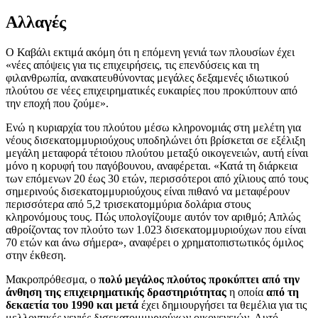
Αλλαγές
Ο Καβάλι εκτιμά ακόμη ότι η επόμενη γενιά των πλουσίων έχει
«νέες απόψεις για τις επιχειρήσεις, τις επενδύσεις και τη
φιλανθρωπία, ανακατευθύνοντας μεγάλες δεξαμενές ιδιωτικού
πλούτου σε νέες επιχειρηματικές ευκαιρίες που προκύπτουν από
την εποχή που ζούμε».
Ενώ η κυριαρχία του πλούτου μέσω κληρονομιάς στη μελέτη για
νέους δισεκατομμυριούχους υποδηλώνει ότι βρίσκεται σε εξέλιξη
μεγάλη μεταφορά τέτοιου πλούτου μεταξύ οικογενειών, αυτή είναι
μόνο η κορυφή του παγόβουνου, αναφέρεται. «Κατά τη διάρκεια
των επόμενων 20 έως 30 ετών, περισσότεροι από χίλιους από τους
σημερινούς δισεκατομμυριούχους είναι πιθανό να μεταφέρουν
περισσότερα από 5,2 τρισεκατομμύρια δολάρια στους
κληρονόμους τους. Πώς υπολογίζουμε αυτόν τον αριθμό; Απλώς
αθροίζοντας τον πλούτο των 1.023 δισεκατομμυριούχων που είναι
70 ετών και άνω σήμερα», αναφέρει ο χρηματοπιστωτικός όμιλος
στην έκθεση.
Μακροπρόθεσμα, ο
πολύ μεγάλος πλούτος
προκύπτει από την
άνθηση της επιχειρηματικής δραστηριότητας
η οποία
από τη
δεκαετία του 1990 και μετά
έχει δημιουργήσει τα θεμέλια για τις
μελλοντικές γενιές δισεκατομμυριούχων οικογενειών. Αυτό