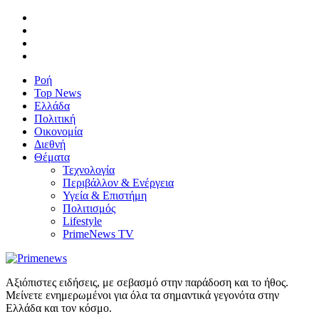
Ροή
Top News
Ελλάδα
Πολιτική
Οικονομία
Διεθνή
Θέματα
Τεχνολογία
Περιβάλλον & Ενέργεια
Υγεία & Επιστήμη
Πολιτισμός
Lifestyle
PrimeNews TV
Αξιόπιστες ειδήσεις, με σεβασμό στην παράδοση και το ήθος.
Μείνετε ενημερωμένοι για όλα τα σημαντικά γεγονότα στην
Ελλάδα και τον κόσμο.