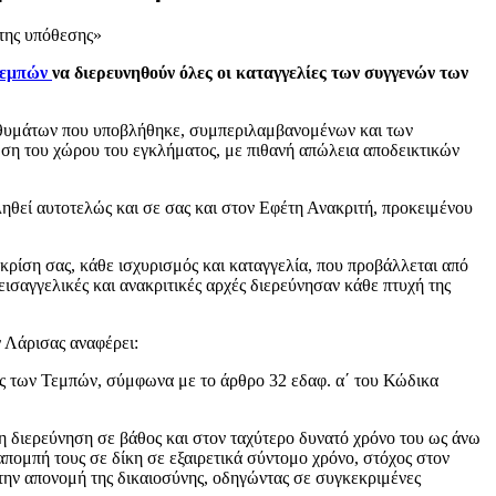
 της υπόθεσης»
Τεμπών
να διερευνηθούν όλες οι καταγγελίες των συγγενών των
ών θυμάτων που υποβλήθηκε, συμπεριλαμβανομένων και των
ωση του χώρου του εγκλήματος, με πιθανή απώλεια αποδεικτικών
ηθεί αυτοτελώς και σε σας και στον Εφέτη Ανακριτή, προκειμένου
 κρίση σας, κάθε ισχυρισμός και καταγγελία, που προβάλλεται από
εισαγγελικές και ανακριτικές αρχές διερεύνησαν κάθε πτυχή της
ν Λάρισας αναφέρει:
ης των Τεμπών, σύμφωνα με το άρθρο 32 εδαφ. α΄ του Κώδικα
 τη διερεύνηση σε βάθος και στον ταχύτερο δυνατό χρόνο του ως άνω
πομπή τους σε δίκη σε εξαιρετικά σύντομο χρόνο, στόχος στον
α την απονομή της δικαιοσύνης, οδηγώντας σε συγκεκριμένες