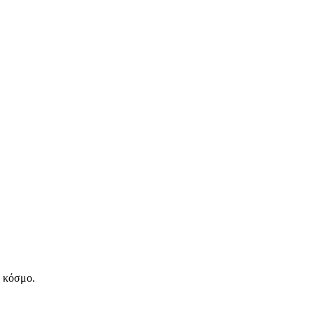
ν κόσμο.