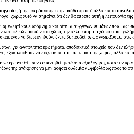
α την ανεύρεση της αλήθειας.
ατηγορίας ή της υπεράσπισης στην υπόθεση αυτή αλλά και το σύνολο 
ογο, χωρίς αυτό να σημαίνει ότι δεν θα έπρεπε αυτή η λειτουργία της 
σει αμελλητί κάθε υπόμνημα και αίτημα συγγενών θυμάτων που μας υ
ν και τοξικών ουσιών στο χώρο, την αλλοίωση του χώρου του εγκλήμ
κειμένου να διερευνηθούν, έχετε δε προβεί, όπως γνωρίζουμε, στις α
άτων για αναπάντητα ερωτήματα, αποδεικτικά στοιχεία που δεν ελήφ
η, εξακολουθούν να διαχέονται στο εσωτερικό της χώρας, αλλά και σ
 να ερευνηθεί και να απαντηθεί, μετά από αξιολόγηση, κατά την κρίσ
έρας της ανάκρισης να μην αφήσει ουδεμία αμφιβολία ως προς το ότι 