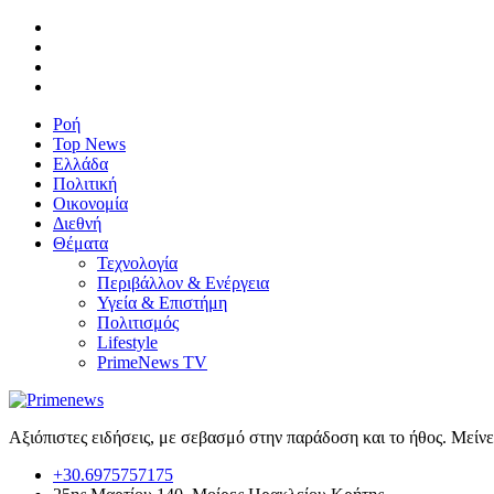
Ροή
Top News
Ελλάδα
Πολιτική
Οικονομία
Διεθνή
Θέματα
Τεχνολογία
Περιβάλλον & Ενέργεια
Υγεία & Επιστήμη
Πολιτισμός
Lifestyle
PrimeNews TV
Αξιόπιστες ειδήσεις, με σεβασμό στην παράδοση και το ήθος. Μείν
+30.6975757175