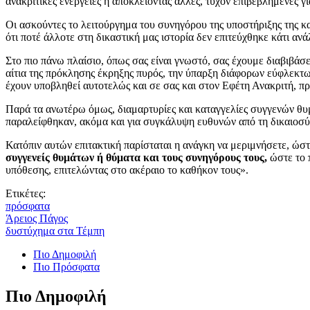
ανακριτικές ενέργειες ή αποκλείοντας άλλες, τυχόν επιβεβλημένες γι
Οι ασκούντες το λειτούργημα του συνηγόρου της υποστήριξης της κ
ότι ποτέ άλλοτε στη δικαστική μας ιστορία δεν επιτεύχθηκε κάτι ανάλ
Στο πιο πάνω πλαίσιο, όπως σας είναι γνωστό, σας έχουμε διαβιβά
αίτια της πρόκλησης έκρηξης πυρός, την ύπαρξη διάφορων εύφλεκτω
έχουν υποβληθεί αυτοτελώς και σε σας και στον Εφέτη Ανακριτή, προ
Παρά τα ανωτέρω όμως, διαμαρτυρίες και καταγγελίες συγγενών θυμ
παραλείφθηκαν, ακόμα και για συγκάλυψη ευθυνών από τη δικαιοσύν
Κατόπιν αυτών επιτακτική παρίσταται η ανάγκη να μεριμνήσετε, ώστε
συγγενείς θυμάτων ή θύματα και τους συνηγόρους τους,
ώστε το π
υπόθεσης, επιτελώντας στο ακέραιο το καθήκον τους».
Ετικέτες:
πρόσφατα
Άρειος Πάγος
δυστύχημα στα Τέμπη
Πιο Δημοφιλή
Πιο Πρόσφατα
Πιο Δημοφιλή