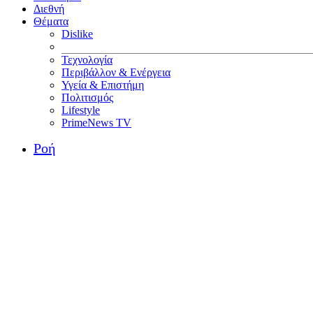
Διεθνή
Θέματα
Dislike
Τεχνολογία
Περιβάλλον & Ενέργεια
Υγεία & Επιστήμη
Πολιτισμός
Lifestyle
PrimeNews TV
Ροή