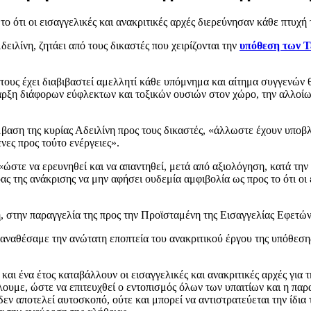
ο ότι οι εισαγγελικές και ανακριτικές αρχές διερεύνησαν κάθε πτυχή
ιλίνη, ζητάει από τους δικαστές που χειρίζονται την
υπόθεση των 
ς τους έχει διαβιβαστεί αμελλητί κάθε υπόμνημα και αίτημα συγγεν
ύπαρξη διάφορων εύφλεκτων και τοξικών ουσιών στον χώρο, την αλλοί
βαση της κυρίας Αδειλίνη προς τους δικαστές, «άλλωστε έχουν υποβλ
νες προς τούτο ενέργειες».
«ώστε να ερευνηθεί και να απαντηθεί, μετά από αξιολόγηση, κατά την
ς της ανάκρισης να μην αφήσει ουδεμία αμφιβολία ως προς το ότι οι 
, στην παραγγελία της προς την Προϊσταμένη της Εισαγγελίας Εφετώ
 αναθέσαμε την ανώτατη εποπτεία του ανακριτικού έργου της υπόθεσ
και ένα έτος καταβάλλουν οι εισαγγελικές και ανακριτικές αρχές για
ουμε, ώστε να επιτευχθεί ο εντοπισμός όλων των υπαιτίων και η παρα
 δεν αποτελεί αυτοσκοπό, ούτε και μπορεί να αντιστρατεύεται την ίδι