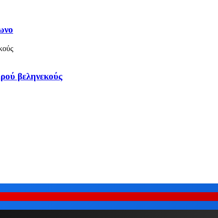
ωνο
ρού βεληνεκούς