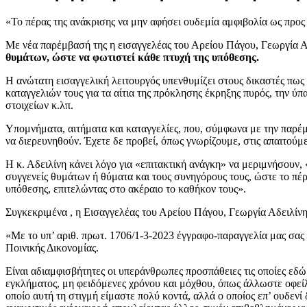
«Το πέρας της ανάκρισης να μην αφήσει ουδεμία αμφιβολία ως προς τ
Με νέα παρέμβασή της η εισαγγελέας του Αρείου Πάγου, Γεωργία Αδε
θυμάτων, ώστε να φωτιστεί κάθε πτυχή της υπόθεσης.
Η ανώτατη εισαγγελική λειτουργός υπενθυμίζει στους δικαστές πω
καταγγελιών τους για τα αίτια της πρόκλησης έκρηξης πυρός, την 
στοιχείων κ.λπ.
Υπομνήματα, αιτήματα και καταγγελίες, που, σύμφωνα με την παρέμ
να διερευνηθούν. Έχετε δε προβεί, όπως γνωρίζουμε, στις απαιτούμε
Η κ. Αδειλίνη κάνει λόγο για «επιτακτική ανάγκη» να μεριμνήσουν, 
συγγενείς θυμάτων ή θύματα και τους συνηγόρους τους, ώστε το πέρα
υπόθεσης, επιτελώντας στο ακέραιο το καθήκον τους».
Συγκεκριμένα , η Εισαγγελέας του Αρείου Πάγου, Γεωργία Αδειλίνη
«Με το υπ’ αριθ. πρωτ. 1706/1-3-2023 έγγραφο-παραγγελία μας σας
Ποινικής Δικονομίας.
Είναι αδιαμφισβήτητες οι υπεράνθρωπες προσπάθειες τις οποίες εδώ 
εγκλήματος, μη φειδόμενες χρόνου και μόχθου, όπως άλλωστε οφείλ
οποίο αυτή τη στιγμή είμαστε πολύ κοντά, αλλά ο οποίος επ’ ουδενί