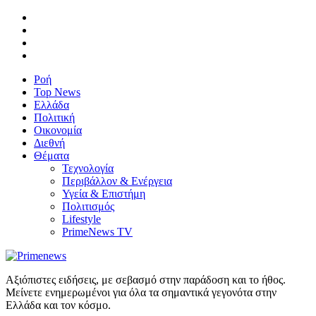
Ροή
Top News
Ελλάδα
Πολιτική
Οικονομία
Διεθνή
Θέματα
Τεχνολογία
Περιβάλλον & Ενέργεια
Υγεία & Επιστήμη
Πολιτισμός
Lifestyle
PrimeNews TV
Αξιόπιστες ειδήσεις, με σεβασμό στην παράδοση και το ήθος.
Μείνετε ενημερωμένοι για όλα τα σημαντικά γεγονότα στην
Ελλάδα και τον κόσμο.