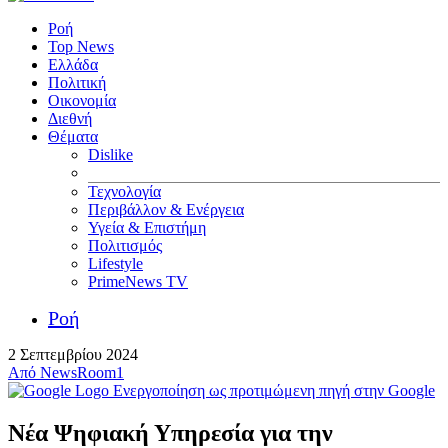
Ροή
Top News
Ελλάδα
Πολιτική
Οικονομία
Διεθνή
Θέματα
Dislike
Τεχνολογία
Περιβάλλον & Ενέργεια
Υγεία & Επιστήμη
Πολιτισμός
Lifestyle
PrimeNews TV
Ροή
2 Σεπτεμβρίου 2024
Από
NewsRoom1
Ενεργοποίηση ως προτιμώμενη πηγή στην Google
Νέα Ψηφιακή Υπηρεσία για την