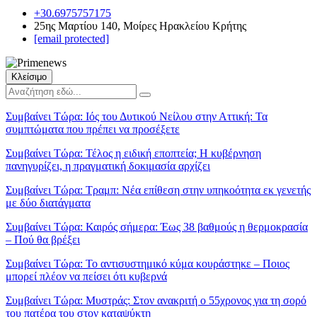
+30.6975757175
25ης Μαρτίου 140, Μοίρες Ηρακλείου Κρήτης
[email protected]
Κλείσιμο
Συμβαίνει Τώρα:
Ιός του Δυτικού Νείλου στην Αττική: Τα
συμπτώματα που πρέπει να προσέξετε
Συμβαίνει Τώρα:
Τέλος η ειδική εποπτεία; Η κυβέρνηση
πανηγυρίζει, η πραγματική δοκιμασία αρχίζει
Συμβαίνει Τώρα:
Τραμπ: Νέα επίθεση στην υπηκοότητα εκ γενετής
με δύο διατάγματα
Συμβαίνει Τώρα:
Καιρός σήμερα: Έως 38 βαθμούς η θερμοκρασία
– Πού θα βρέξει
Συμβαίνει Τώρα:
Το αντισυστημικό κύμα κουράστηκε – Ποιος
μπορεί πλέον να πείσει ότι κυβερνά
Συμβαίνει Τώρα:
Μυστράς: Στον ανακριτή ο 55χρονος για τη σορό
του πατέρα του στον καταψύκτη