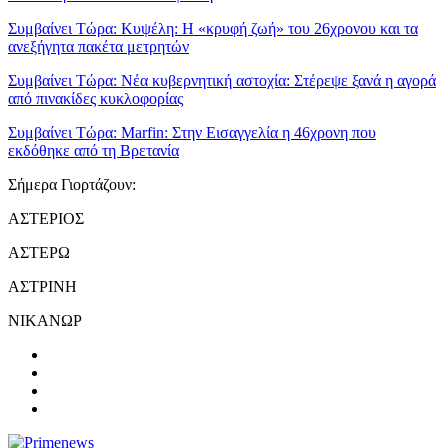
Συμβαίνει Τώρα:
Κυψέλη: Η «κρυφή ζωή» του 26χρονου και τα
ανεξήγητα πακέτα μετρητών
Συμβαίνει Τώρα:
Νέα κυβερνητική αστοχία: Στέρεψε ξανά η αγορά
από πινακίδες κυκλοφορίας
Συμβαίνει Τώρα:
Marfin: Στην Εισαγγελία η 46χρονη που
εκδόθηκε από τη Βρετανία
Σήμερα Γιορτάζουν:
ΑΣΤΕΡΙΟΣ
ΑΣΤΕΡΩ
ΑΣΤΡΙΝΗ
ΝΙΚΑΝΩΡ