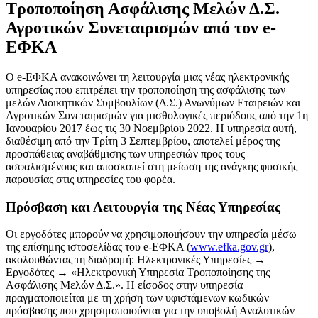
Τροποποίηση Ασφάλισης Μελών Δ.Σ.
Αγροτικών Συνεταιρισμών από τον e-
ΕΦΚΑ
Ο e-ΕΦΚΑ ανακοινώνει τη λειτουργία μιας νέας ηλεκτρονικής
υπηρεσίας που επιτρέπει την τροποποίηση της ασφάλισης των
μελών Διοικητικών Συμβουλίων (Δ.Σ.) Ανωνύμων Εταιρειών και
Αγροτικών Συνεταιρισμών για μισθολογικές περιόδους από την 1η
Ιανουαρίου 2017 έως τις 30 Νοεμβρίου 2022. Η υπηρεσία αυτή,
διαθέσιμη από την Τρίτη 3 Σεπτεμβρίου, αποτελεί μέρος της
προσπάθειας αναβάθμισης των υπηρεσιών προς τους
ασφαλισμένους και αποσκοπεί στη μείωση της ανάγκης φυσικής
παρουσίας στις υπηρεσίες του φορέα.
Πρόσβαση και Λειτουργία της Νέας Υπηρεσίας
Οι εργοδότες μπορούν να χρησιμοποιήσουν την υπηρεσία μέσω
της επίσημης ιστοσελίδας του e-ΕΦΚΑ (
www.efka.gov.gr
),
ακολουθώντας τη διαδρομή: Ηλεκτρονικές Υπηρεσίες →
Εργοδότες → «Ηλεκτρονική Υπηρεσία Τροποποίησης της
Ασφάλισης Μελών Δ.Σ.». Η είσοδος στην υπηρεσία
πραγματοποιείται με τη χρήση των υφιστάμενων κωδικών
πρόσβασης που χρησιμοποιούνται για την υποβολή Αναλυτικών