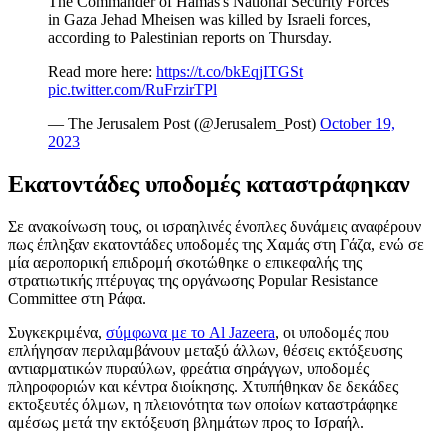
The Commander of Hamas's National Security Forces
in Gaza Jehad Mheisen was killed by Israeli forces,
according to Palestinian reports on Thursday.
Read more here:
https://t.co/bkEqjITGSt
pic.twitter.com/RuFrzirTPl
— The Jerusalem Post (@Jerusalem_Post)
October 19,
2023
Εκατοντάδες υποδομές καταστράφηκαν
Σε ανακοίνωση τους, οι ισραηλινές ένοπλες δυνάμεις αναφέρουν
πως έπληξαν εκατοντάδες υποδομές της Χαμάς στη Γάζα, ενώ σε
μία αεροπορική επιδρομή σκοτώθηκε ο επικεφαλής της
στρατιωτικής πτέρυγας της οργάνωσης Popular Resistance
Committee στη Ράφα.
Συγκεκριμένα,
σύμφωνα με το Al Jazeera
, οι υποδομές που
επλήγησαν περιλαμβάνουν μεταξύ άλλων, θέσεις εκτόξευσης
αντιαρματικών πυραύλων, φρεάτια σηράγγων, υποδομές
πληροφοριών και κέντρα διοίκησης. Χτυπήθηκαν δε δεκάδες
εκτοξευτές όλμων, η πλειονότητα των οποίων καταστράφηκε
αμέσως μετά την εκτόξευση βλημάτων προς το Ισραήλ.