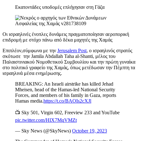
Εκατοντάδες υποδομές επλήγησαν στη Γάζα
Οι ισραηλινές ένοπλες δυνάμεις πραγματοποίησαν αεροπορική
επιδρομή με στόχο πάνω από δέκα μαχητές της Χαμάς
Επιπλέον,σύμφωνα με την
Jerusalem Post
, ο ισραηλινός στρατός
σκότωσε την Jamila Abdallah Taha al-Shanti, μέλος του
Παλαιστινιακού Νομοθετικού Συμβουλίου και την πρώτη γυναίκα
στο πολιτικό γραφείο της Χαμάς, όπως μετέδωσαν την Πέμπτη τα
ισραηλινά μέσα ενημέρωσης.
BREAKING: An Israeli airstrike has killed Jehad
Mheisen, head of the Hamas-led National Security
Forces, and members of his family in Gaza, reports
Hamas media.
https://t.co/BAOIs2cXJl
📺 Sky 501, Virgin 602, Freeview 233 and YouTube
pic.twitter.com/HIX7MqVMZt
— Sky News (@SkyNews)
October 19, 2023