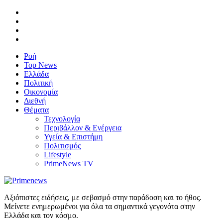
Ροή
Top News
Ελλάδα
Πολιτική
Οικονομία
Διεθνή
Θέματα
Τεχνολογία
Περιβάλλον & Ενέργεια
Υγεία & Επιστήμη
Πολιτισμός
Lifestyle
PrimeNews TV
Αξιόπιστες ειδήσεις, με σεβασμό στην παράδοση και το ήθος.
Μείνετε ενημερωμένοι για όλα τα σημαντικά γεγονότα στην
Ελλάδα και τον κόσμο.