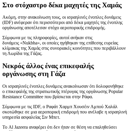
Στο στόχαστρο δέκα μαχητές της Χαμάς
Ακόμη, στην ανακοίνωση τους, οι ισραηλινές ένοπλες δυνάμεις
(IDF) ανέφεραν ότι περισσότεροι από δέκα μαχητές της ένοπλης
οργάνωσης αποτέλεσαν στόχο αεροπορικής επιδρομής.
Σύμφωνα με τις πληροφορίες, αυτοί ανήκαν στις
δυνάμεις «Nukbha», οι οποίες ηγήθηκαν της επίθεσης ευρείας
κλίμακας της Χαμάς στις συνοριακές κοινότητες που περιβάλλουν
τη Λωρίδα της Γάζας.
Νεκρός άλλος ένας επικεφαλής
οργάνωσης στη Γάζα
Οι ισραηλινές ένοπλες δυνάμεις ανακοίνωσαν ότι δολοφονήθηκε
ο επικεφαλής της στρατιωτικής πτέρυγας της οργάνωσης Popular
Resistance Committee που βρίσκεται στην Ράφα.
Σύμφωνα με τις IDF, ο Ραφάτ Χαρμπ Χουσέιν Αμπού Χαλάλ
σκοτώθηκε σε μια αεροπορική επιδρομή που ανέλαβε η ισραηλινή
υπηρεσία ασφαλείας Σιν Μπετ.
Το Al Jazeera αναφέρει ότι δεν ήταν σε θέση να επαληθεύσει