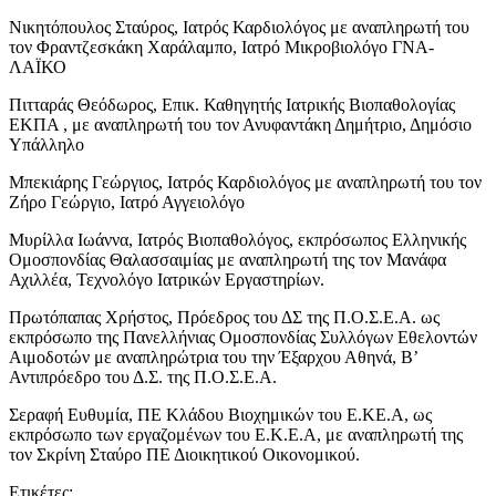
Νικητόπουλος Σταύρος, Ιατρός Καρδιολόγος με αναπληρωτή του
τον Φραντζεσκάκη Χαράλαμπο, Ιατρό Μικροβιολόγο ΓΝΑ-
ΛΑΪΚΟ
Πιτταράς Θεόδωρος, Επικ. Καθηγητής Ιατρικής Βιοπαθολογίας
ΕΚΠΑ , με αναπληρωτή του τον Ανυφαντάκη Δημήτριο, Δημόσιο
Υπάλληλο
Μπεκιάρης Γεώργιος, Ιατρός Καρδιολόγος με αναπληρωτή του τον
Ζήρο Γεώργιο, Ιατρό Αγγειολόγο
Μυρίλλα Ιωάννα, Ιατρός Βιοπαθολόγος, εκπρόσωπος Ελληνικής
Ομοσπονδίας Θαλασσαιμίας με αναπληρωτή της τον Μανάφα
Αχιλλέα, Τεχνολόγο Ιατρικών Εργαστηρίων.
Πρωτόπαπας Χρήστος, Πρόεδρος του ΔΣ της Π.Ο.Σ.Ε.Α. ως
εκπρόσωπο της Πανελλήνιας Ομοσπονδίας Συλλόγων Εθελοντών
Αιμοδοτών με αναπληρώτρια του την Έξαρχου Αθηνά, Β’
Αντιπρόεδρο του Δ.Σ. της Π.Ο.Σ.Ε.Α.
Σεραφή Ευθυμία, ΠΕ Κλάδου Βιοχημικών του Ε.ΚΕ.Α, ως
εκπρόσωπο των εργαζομένων του Ε.Κ.Ε.Α, με αναπληρωτή της
τον Σκρίνη Σταύρο ΠΕ Διοικητικού Οικονομικού.
Ετικέτες: