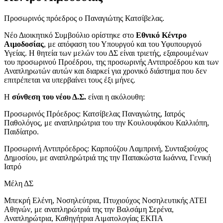
Προσωρινός πρόεδρος ο Παναγιώτης Κατσίβελας.
Νέο Διοικητικό Συμβούλιο ορίστηκε στο
Εθνικό Κέντρο
Αιμοδοσίας
, με απόφαση του Υπουργού και του Υφυπουργού
Υγείας. Η θητεία των μελών του ΔΣ είναι τριετής, εξαιρουμένων
του προσωρινού Προέδρου, της προσωρινής Αντιπροέδρου και των
Αναπληρωτών αυτών και διαρκεί για χρονικό διάστημα που δεν
επιτρέπεται να υπερβαίνει τους έξι μήνες.
Η
σύνθεση του νέου Δ.Σ.
είναι η ακόλουθη:
Προσωρινός Πρόεδρος: Κατσίβελας Παναγιώτης, Ιατρός
Παθολόγος, με αναπληρώτρια του την Κουλουφάκου Καλλιόπη,
Παιδίατρο.
Προσωρινή Αντιπρόεδρος: Καρπούζου Λαμπρινή, Συνταξιούχος
Δημοσίου, με αναπληρώτριά της την Παπακώστα Ιωάννα, Γενική
Ιατρό
Μέλη ΔΣ
Μπεκρή Ελένη, Νοσηλεύτρια, Πτυχιούχος Νοσηλευτικής ΑΤΕΙ
Αθηνών, με αναπληρώτριά της την Βαλσάμη Σερένα,
Αναπληρώτρια, Καθηγήτρια Αιματολογίας ΕΚΠΑ