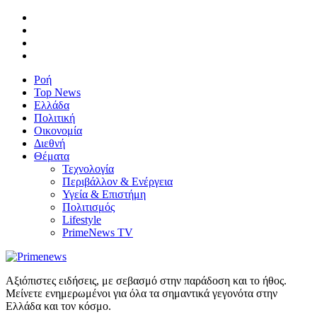
Ροή
Top News
Ελλάδα
Πολιτική
Οικονομία
Διεθνή
Θέματα
Τεχνολογία
Περιβάλλον & Ενέργεια
Υγεία & Επιστήμη
Πολιτισμός
Lifestyle
PrimeNews TV
Αξιόπιστες ειδήσεις, με σεβασμό στην παράδοση και το ήθος.
Μείνετε ενημερωμένοι για όλα τα σημαντικά γεγονότα στην
Ελλάδα και τον κόσμο.