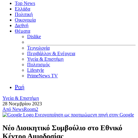
Top News
Ελλάδα
Πολιτική
Οικονομία
Διεθνή
Θέματα
Dislike
Τεχνολογία
Περιβάλλον & Ενέργεια
Υγεία & Επιστήμη
Πολιτισμός
Lifestyle
PrimeNews TV
Ροή
Υγεία & Επιστήμη
28 Νοεμβρίου 2023
Από
NewsRoom2
Ενεργοποίηση ως προτιμώμενη πηγή στην Google
Νέο Διοικητικό Συμβούλιο στο Εθνικό
Κέντρο Αιμοδοσίας