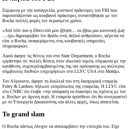
Σύμφωνα με την καταγγελία, μυστικοί πράκτορες του FBI που
παρουσιάζονταν ως κουβανοί πράκτορες συναντήθηκαν με τον
Rocha πολλές φορές τον περασμένο χρόνο.
«Από τότε που η Direcciön μου ζήτησε… να ζήσω μια κανονική ζωή
… έχω δημιουργήσει τον θρύλο ενός δεξιού ανθρώπου
», φέρεται να
είπε ο Rocha, αναφερόμενος στις κουβανικές υπηρεσίες
πληροφοριών.
Αφού άφησε τις θέσεις του στο State Department, ο Rocha
εργάστηκε σε πολλές θέσεις στον ιδιωτικό τομέα, σύμφωνα με την
κατάθεση, συμπεριλαμβανομένης της πιο πρόσφατης ως ανώτερος
σύμβουλος διεθνών επιχειρήσεων στο LLYC USA στο Μαϊάμι.
Τον Αύγουστο, άφησε τη δουλειά του στη δικηγορική εταιρεία
Foley & Lardner, δήλωσε εκπρόσωπος της εταιρείας. Η LLYC είπε
στο CNBC ότι έλαβε «την απόφαση να διακόψει τις σχέσεις με τον
κ. Rocha» με άμεση ισχύ. Η εταιρεία πρόσθεσε ότι θα συνεργαστεί
με το Υπουργείο Δικαιοσύνης και άλλες αρχές, όπως απαιτείται.
Το grand slam
Ο Rocha πάντως έδειχνε να απολαμβάνει την επιτυχία του. Είχε