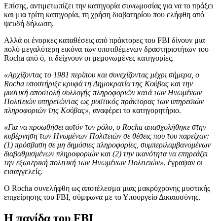
Επίσης, αντιμετωπίζει την κατηγορία συνωμοσίας για να το πράξει
και μια τρίτη κατηγορία, τη χρήση διαβατηρίου που ελήφθη από
ψευδή δήλωση.
Αλλά οι ένορκες καταθέσεις από πράκτορες του FBI δίνουν μια
πολύ μεγαλύτερη εικόνα των υποτιθέμενων δραστηριοτήτων του
Rocha από ό, τι δείχνουν οι μεμονωμένες κατηγορίες.
«Αρχίζοντας το 1981 περίπου και συνεχίζοντας μέχρι σήμερα, ο
Rocha υποστήριξε κρυφά τη Δημοκρατία της Κούβας και την
μυστική αποστολή συλλογής πληροφοριών κατά των Ηνωμένων
Πολιτειών υπηρετώντας ως μυστικός πράκτορας των υπηρεσιών
πληροφοριών της Κούβας»,
αναφέρει το κατηγορητήριο.
«Για να προωθήσει αυτόν τον ρόλο, ο Rocha απασχολήθηκε στην
κυβέρνηση των Ηνωμένων Πολιτειών σε θέσεις που του παρείχαν:
(1) πρόσβαση σε μη δημόσιες πληροφορίες, συμπεριλαμβανομένων
διαβαθμισμένων πληροφοριών και (2) την ικανότητα να επηρεάζει
την εξωτερική πολιτική των Ηνωμένων Πολιτειών»
, έγραψαν οι
εισαγγελείς.
Ο Rocha συνελήφθη ως αποτέλεσμα μιας μακρόχρονης μυστικής
επιχείρησης του FBI, σύμφωνα με το Υπουργείο Δικαιοσύνης.
Η παγίδα του FBI