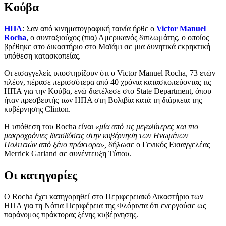
Κούβα
ΗΠΑ
: Σαν από κινηματογραφική ταινία ήρθε ο
Victor Manuel
Rocha
, ο συνταξιούχος (πια) Αμερικανός διπλωμάτης, ο οποίος
βρέθηκε στο δικαστήριο στο Μαϊάμι σε μια δυνητικά εκρηκτική
υπόθεση κατασκοπείας.
Οι εισαγγελείς υποστηρίζουν ότι ο Victor Manuel Rocha, 73 ετών
πλέον, πέρασε περισσότερα από 40 χρόνια κατασκοπεύοντας τις
ΗΠΑ για την Κούβα, ενώ διετέλεσε στο State Department, όπου
ήταν πρεσβευτής των ΗΠΑ στη Βολιβία κατά τη διάρκεια της
κυβέρνησης Clinton.
Η υπόθεση του Rocha είναι
«μία από τις μεγαλύτερες και πιο
μακροχρόνιες διεισδύσεις στην κυβέρνηση των Ηνωμένων
Πολιτειών από ξένο πράκτορα»,
δήλωσε ο Γενικός Εισαγγελέας
Merrick Garland σε συνέντευξη Τύπου.
Οι κατηγορίες
Ο Rocha έχει κατηγορηθεί στο Περιφερειακό Δικαστήριο των
ΗΠΑ για τη Νότια Περιφέρεια της Φλόριντα ότι ενεργούσε ως
παράνομος πράκτορας ξένης κυβέρνησης.