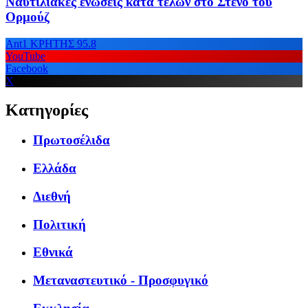
Ναυτιλιακές ενώσεις κατά τελών στο Στενό του
Ορμούζ
Ant1 ΚΡΗΤΗΣ 95.8
YouTube
Facebook
X
Κατηγορίες
Πρωτοσέλιδα
Ελλάδα
Διεθνή
Πολιτική
Εθνικά
Μεταναστευτικό - Προσφυγικό