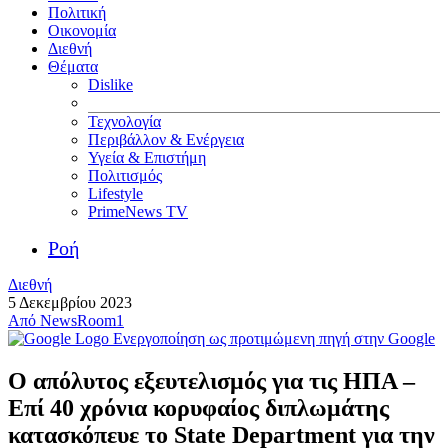
Πολιτική
Οικονομία
Διεθνή
Θέματα
Dislike
Τεχνολογία
Περιβάλλον & Ενέργεια
Υγεία & Επιστήμη
Πολιτισμός
Lifestyle
PrimeNews TV
Ροή
Διεθνή
5 Δεκεμβρίου 2023
Από
NewsRoom1
Ενεργοποίηση ως προτιμώμενη πηγή στην Google
Ο απόλυτος εξευτελισμός για τις ΗΠΑ –
Επί 40 χρόνια κορυφαίος διπλωμάτης
κατασκόπευε το State Department για την