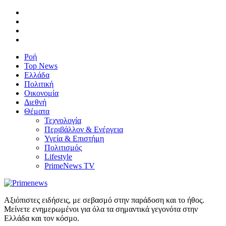
Ροή
Top News
Ελλάδα
Πολιτική
Οικονομία
Διεθνή
Θέματα
Τεχνολογία
Περιβάλλον & Ενέργεια
Υγεία & Επιστήμη
Πολιτισμός
Lifestyle
PrimeNews TV
Αξιόπιστες ειδήσεις, με σεβασμό στην παράδοση και το ήθος.
Μείνετε ενημερωμένοι για όλα τα σημαντικά γεγονότα στην
Ελλάδα και τον κόσμο.