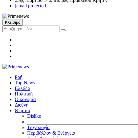
25ης Μαρτίου 140, Μοίρες Ηρακλείου Κρήτης
[email protected]
Κλείσιμο
Ροή
Top News
Ελλάδα
Πολιτική
Οικονομία
Διεθνή
Θέματα
Dislike
Τεχνολογία
Περιβάλλον & Ενέργεια