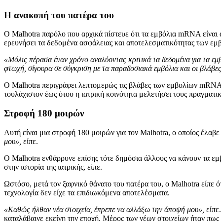
H ανακοπή του πατέρα του
Ο Malhotra παρόλο που αρχικά πίστευε ότι τα εμβόλια mRNA είναι 
ερευνήσει τα δεδομένα ασφάλειας και αποτελεσματικότητας των εμ
«Μόλις πέρασα έναν χρόνο αναλύοντας κριτικά τα δεδομένα για τα εμ
φτωχή, σίγουρα σε σύγκριση με τα παραδοσιακά εμβόλια και οι βλάβε
Ο Malhotra περιγράφει λεπτομερώς τις βλάβες των εμβολίων mRNA 
τουλάχιστον έως ότου η ιατρική κοινότητα μελετήσει τους πραγματικ
Στροφή 180 μοιρών
Αυτή είναι μια στροφή 180 μοιρών για τον Malhotra, ο οποίος έλαβ
μου»,
είπε.
Ο Malhotra ενθάρρυνε επίσης τότε δημόσια άλλους να κάνουν τα εμ
στην ιστορία της ιατρικής, είπε.
Ωστόσο, μετά τον ξαφνικό θάνατο του πατέρα του, ο Malhotra είπε 
τεχνολογία δεν είχε τα επιδιωκόμενα αποτελέσματα.
«Καθώς ήλθαν νέα στοιχεία, έπρεπε να αλλάξω την άποψή μου»,
είπε.
καταλάβαινε εκείνη την εποχή. Μέρος των νέων στοιχείων ήταν πως