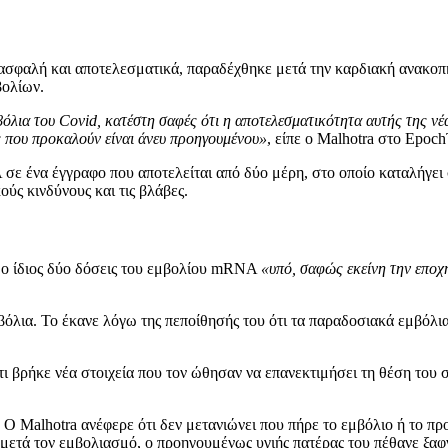
ασφαλή και αποτελεσματικά, παραδέχθηκε μετά την καρδιακή ανακοπή
βολίων.
βόλια του Covid, κατέστη σαφές ότι η αποτελεσματικότητα αυτής της 
ς που προκαλούν είναι άνευ προηγουμένου»
, είπε ο Malhotra στο Epoc
σε ένα έγγραφο που αποτελείται από δύο μέρη, στο οποίο καταλήγε
ούς κινδύνους και τις βλάβες.
ε ο ίδιος δύο δόσεις του εμβολίου mRNA
«υπό, σαφώς εκείνη την εποχ
βόλια. Το έκανε λόγω της πεποίθησής του ότι τα παραδοσιακά εμβόλι
ότι βρήκε νέα στοιχεία που τον ώθησαν να επανεκτιμήσει τη θέση του
 Ο Malhotra ανέφερε ότι δεν μετανιώνει που πήρε το εμβόλιο ή το πρ
 μετά τον εμβολιασμό, ο προηγουμένως υγιής πατέρας του πέθανε ξαφ