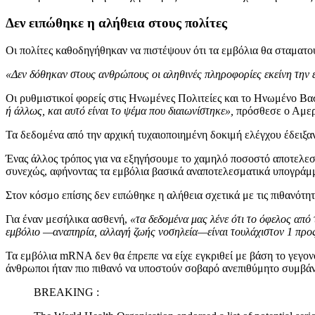
Δεν ειπώθηκε η αλήθεια στους πολίτες
Οι πολίτες καθοδηγήθηκαν να πιστέψουν ότι τα εμβόλια θα σταματού
«Δεν δόθηκαν στους ανθρώπους οι αληθινές πληροφορίες εκείνη την ε
Οι ρυθμιστικοί φορείς στις Ηνωμένες Πολιτείες και το Ηνωμένο Βα
ή άλλως, και αυτό είναι το ψέμα που διαιωνίστηκε»,
πρόσθεσε ο Αμερ
Τα δεδομένα από την αρχική τυχαιοποιημένη δοκιμή ελέγχου έδειξ
Ένας άλλος τρόπος για να εξηγήσουμε το χαμηλό ποσοστό αποτελεσ
συνεχώς, αφήνοντας τα εμβόλια βασικά αναποτελεσματικά υπογράμ
Στον κόσμο επίσης δεν ειπώθηκε η αλήθεια σχετικά με τις πιθανότ
Για έναν μεσήλικα ασθενή,
«τα δεδομένα μας λένε ότι το όφελος από
εμβόλιο —αναπηρία, αλλαγή ζωής νοσηλεία—είναι τουλάχιστον 1 προ
Τα εμβόλια mRNA δεν θα έπρεπε να είχε εγκριθεί με βάση το γεγονό
άνθρωποι ήταν πιο πιθανό να υποστούν σοβαρό ανεπιθύμητο συμβάν 
BREAKING :