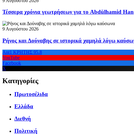
9 Αυγούστου 2026
Τέσσερα χρόνια γεωτρήσεων για το Abdülhamid Han
9 Αυγούστου 2026
Ρήνος και Δούναβης σε ιστορικά χαμηλά λόγω καύσω
Ant1 ΚΡΗΤΗΣ 95.8
YouTube
Facebook
X
Κατηγορίες
Πρωτοσέλιδα
Ελλάδα
Διεθνή
Πολιτική