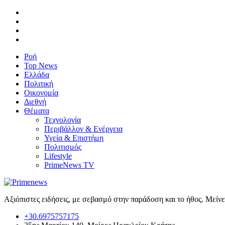
Ροή
Top News
Ελλάδα
Πολιτική
Οικονομία
Διεθνή
Θέματα
Τεχνολογία
Περιβάλλον & Ενέργεια
Υγεία & Επιστήμη
Πολιτισμός
Lifestyle
PrimeNews TV
Αξιόπιστες ειδήσεις, με σεβασμό στην παράδοση και το ήθος. Μείν
+30.6975757175