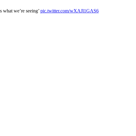
t’s what we’re seeing’
pic.twitter.com/wXAJl1GAS6