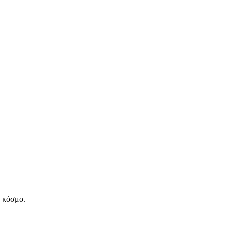
ν κόσμο.