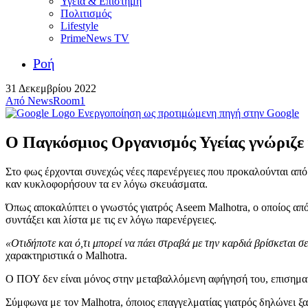
Υγεία & Επιστήμη
Πολιτισμός
Lifestyle
PrimeNews TV
Ροή
31 Δεκεμβρίου 2022
Από
NewsRoom1
Ενεργοποίηση ως προτιμώμενη πηγή στην Google
Ο Παγκόσμιος Οργανισμός Υγείας γνώριζε 
Στο φως έρχονται συνεχώς νέες παρενέργειες που προκαλούνται από
καν κυκλοφορήσουν τα εν λόγω σκευάσματα.
Όπως αποκαλύπτει ο γνωστός γιατρός Aseem Malhotra, ο οποίος από
συντάξει και λίστα με τις εν λόγω παρενέργειες.
«Οτιδήποτε και ό,τι μπορεί να πάει στραβά με την καρδιά βρίσκεται σ
χαρακτηριστικά ο Malhotra.
Ο ΠΟΥ δεν είναι μόνος στην μεταβαλλόμενη αφήγησή του, επισημα
Σύμφωνα με τον Malhotra, όποιος επαγγελματίας γιατρός δηλώνει ξαφν