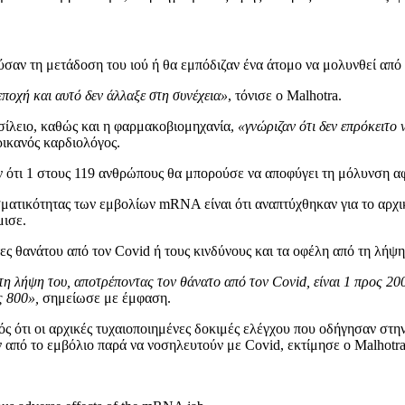
σαν τη μετάδοση του ιού ή θα εμπόδιζαν ένα άτομο να μολυνθεί από τ
ποχή και αυτό δεν άλλαξε στη συνέχεια»
, τόνισε ο Malhotra.
σίλειο, καθώς και η φαρμακοβιομηχανία,
«γνώριζαν ότι δεν επρόκειτο
ικανός καρδιολόγος.
αν ότι 1 στους 119 ανθρώπους θα μπορούσε να αποφύγει τη μόλυνση 
ματικότητας των εμβολίων mRNA είναι ότι αναπτύχθηκαν για το αρχ
μισε.
ητες θανάτου από τον Covid ή τους κινδύνους και τα οφέλη από τη λ
 τη λήψη του, αποτρέποντας τον θάνατο από τον Covid, είναι 1 προς 2
ς 800»,
σημείωσε με έμφαση.
ς ότι οι αρχικές τυχαιοποιημένες δοκιμές ελέγχου που οδήγησαν στην
από το εμβόλιο παρά να νοσηλευτούν με Covid, εκτίμησε ο Malhotra