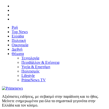
Ροή
Top News
Ελλάδα
Πολιτική
Οικονομία
Διεθνή
Θέματα
Τεχνολογία
Περιβάλλον & Ενέργεια
Υγεία & Επιστήμη
Πολιτισμός
Lifestyle
PrimeNews TV
Αξιόπιστες ειδήσεις, με σεβασμό στην παράδοση και το ήθος.
Μείνετε ενημερωμένοι για όλα τα σημαντικά γεγονότα στην
Ελλάδα και τον κόσμο.