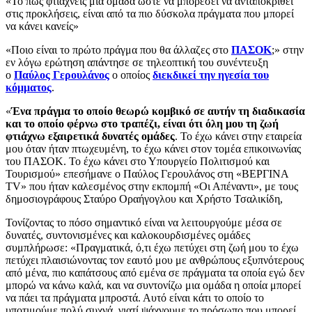
«Το πώς φτιάχνεις μια ομάδα ώστε να μπορέσει να ανταποκριθεί
στις προκλήσεις, είναι από τα πιο δύσκολα πράγματα που μπορεί
να κάνει κανείς»
«Ποιο είναι το πρώτο πράγμα που θα άλλαζες στο
ΠΑΣΟΚ
;» στην
εν λόγω ερώτηση απάντησε σε τηλεοπτική του συνέντευξη
ο
Παύλος Γερουλάνος
ο οποίος
διεκδικεί την ηγεσία του
κόμματος
.
«
Ένα πράγμα το οποίο θεωρώ κομβικό σε αυτήν τη διαδικασία
και το οποίο φέρνω στο τραπέζι, είναι ότι όλη μου τη ζωή
φτιάχνω εξαιρετικά δυνατές ομάδες
. Το έχω κάνει στην εταιρεία
μου όταν ήταν πτωχευμένη, το έχω κάνει στον τομέα επικοινωνίας
του ΠΑΣΟΚ. Το έχω κάνει στο Υπουργείο Πολιτισμού και
Τουρισμού» επεσήμανε ο Παύλος Γερουλάνος στη «ΒΕΡΓΙΝΑ
TV» που ήταν καλεσμένος στην εκπομπή «Οι Απέναντι», με τους
δημοσιογράφους Σταύρο Οραήγογλου και Χρήστο Τσαλικίδη,
Τονίζοντας το πόσο σημαντικό είναι να λειτουργούμε μέσα σε
δυνατές, συντονισμένες και καλοκουρδισμένες ομάδες
συμπλήρωσε: «Πραγματικά, ό,τι έχω πετύχει στη ζωή μου το έχω
πετύχει πλαισιώνοντας τον εαυτό μου με ανθρώπους εξυπνότερους
από μένα, πιο καπάτσους από εμένα σε πράγματα τα οποία εγώ δεν
μπορώ να κάνω καλά, και να συντονίζω μια ομάδα η οποία μπορεί
να πάει τα πράγματα μπροστά. Αυτό είναι κάτι το οποίο το
υποτιμούμε πολύ συχνά, γιατί ψάχνουμε το πρόσωπο που μπορεί