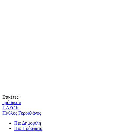
Ετικέτες:
πρόσφατα
ΠΑΣΟΚ
Παύλος Γερουλάνος
Πιο Δημοφιλή
Πιο Πρόσφατα