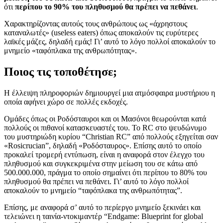
ότι
περίπου το 90% του πληθυσμού θα πρέπει να πεθάνει
.
Χαρακτηρίζοντας αυτούς τους ανθρώπους ως «άχρηστους
καταναλωτές» (useless eaters) όπως αποκαλούν τις ευρύτερες
λαϊκές μάζες, δηλαδή εμάς! Γι’ αυτό το λόγο πολλοί αποκαλούν το
μνημείο «ταφόπλακα της ανθρωπότητας».
Ποιος τις τοποθέτησε;
Η έλλειψη πληροφοριών δημιουργεί μια ατμόσφαιρα μυστήριου η
οποία αφήνει χώρο σε πολλές εκδοχές.
Ομάδες όπως οι Ροδόσταυροι και οι Μασόνοι θεωρούνται κατά
πολλούς οι πιθανοί κατασκευαστές του. Το RC στο ψευδώνυμο
του μυστηριώδη κυρίου “Christian RC” από πολλούς εξηγείται σαν
«Rosicrucian”, δηλαδή «Ροδόσταυρος». Επίσης αυτό το οποίο
προκαλεί τρομερή εντύπωση, είναι η αναφορά στον έλεγχο του
πληθυσμού και συγκεκριμένα στην μείωση του σε κάτω από
500.000.000, πράγμα το οποίο σημαίνει ότι περίπου το 80% του
πληθυσμού θα πρέπει να πεθάνει. Γι’ αυτό το λόγο πολλοί
αποκαλούν το μνημείο “ταφόπλακα της ανθρωπότητας”.
Επίσης, με αναφορά σ’ αυτό το περίεργο μνημείο ξεκινάει και
τελειώνει η ταινία-ντοκιμαντέρ “Endgame: Blueprint for global