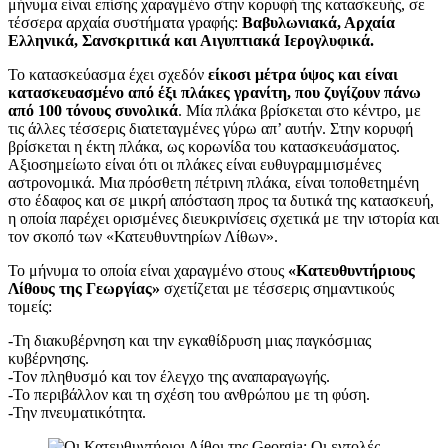
μήνυμα είναι επίσης χαραγμένο στην κορυφή της κατασκευής, σε
τέσσερα αρχαία συστήματα γραφής:
Βαβυλωνιακά, Αρχαία
Ελληνικά, Σανσκριτικά και Αιγυπτιακά Ιερογλυφικά.
Το κατασκεύασμα έχει σχεδόν
είκοσι μέτρα ύψος και είναι
κατασκευασμένο από έξι πλάκες γρανίτη, που ζυγίζουν πάνω
από 100 τόνους συνολικά
. Μία πλάκα βρίσκεται στο κέντρο, με
τις άλλες τέσσερις διατεταγμένες γύρω απ’ αυτήν. Στην κορυφή
βρίσκεται η έκτη πλάκα, ως κορωνίδα του κατασκευάσματος.
Αξιοσημείωτο είναι ότι οι πλάκες είναι ευθυγραμμισμένες
αστρονομικά. Μια πρόσθετη πέτρινη πλάκα, είναι τοποθετημένη
στο έδαφος και σε μικρή απόσταση προς τα δυτικά της κατασκευή,
η οποία παρέχει ορισμένες διευκρινίσεις σχετικά με την ιστορία και
τον σκοπό των «Κατευθυντηρίων Λίθων».
Το μήνυμα το οποία είναι χαραγμένο στους
«Κατευθυντήριους
Λίθους της Γεωργίας»
σχετίζεται με τέσσερις σημαντικούς
τομείς:
-Τη διακυβέρνηση και την εγκαθίδρυση μιας παγκόσμιας
κυβέρνησης.
-Τον πληθυσμό και τον έλεγχο της αναπαραγωγής.
-Το περιβάλλον και τη σχέση του ανθρώπου με τη φύση.
-Την πνευματικότητα.