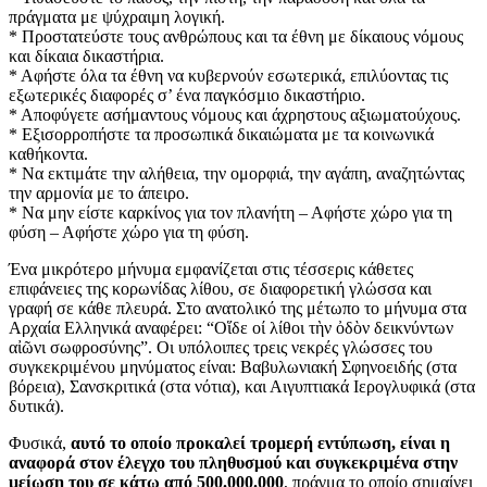
πράγματα με ψύχραιμη λογική.
* Προστατεύστε τους ανθρώπους και τα έθνη με δίκαιους νόμους
και δίκαια δικαστήρια.
* Αφήστε όλα τα έθνη να κυβερνούν εσωτερικά, επιλύοντας τις
εξωτερικές διαφορές σ’ ένα παγκόσμιο δικαστήριο.
* Αποφύγετε ασήμαντους νόμους και άχρηστους αξιωματούχους.
* Εξισορροπήστε τα προσωπικά δικαιώματα με τα κοινωνικά
καθήκοντα.
* Να εκτιμάτε την αλήθεια, την ομορφιά, την αγάπη, αναζητώντας
την αρμονία με το άπειρο.
* Να μην είστε καρκίνος για τον πλανήτη – Αφήστε χώρο για τη
φύση – Αφήστε χώρο για τη φύση.
Ένα μικρότερο μήνυμα εμφανίζεται στις τέσσερις κάθετες
επιφάνειες της κορωνίδας λίθου, σε διαφορετική γλώσσα και
γραφή σε κάθε πλευρά. Στο ανατολικό της μέτωπο το μήνυμα στα
Αρχαία Ελληνικά αναφέρει: “Οἵδε οί λίθοι τὴν ὀδὸν δεικνύντων
αἰῶνι σωφροσύνης”. Οι υπόλοιπες τρεις νεκρές γλώσσες του
συγκεκριμένου μηνύματος είναι: Βαβυλωνιακή Σφηνοειδής (στα
βόρεια), Σανσκριτικά (στα νότια), και Αιγυπτιακά Ιερογλυφικά (στα
δυτικά).
Φυσικά,
αυτό το οποίο προκαλεί τρομερή εντύπωση, είναι η
αναφορά στον έλεγχο του πληθυσμού και συγκεκριμένα στην
μείωση του σε κάτω από 500.000.000
, πράγμα το οποίο σημαίνει