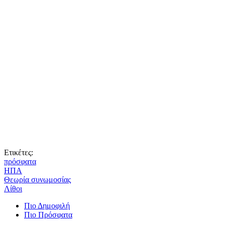
Ετικέτες:
πρόσφατα
ΗΠΑ
Θεωρία συνωμοσίας
Λίθοι
Πιο Δημοφιλή
Πιο Πρόσφατα