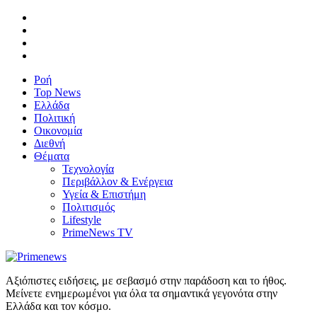
Ροή
Top News
Ελλάδα
Πολιτική
Οικονομία
Διεθνή
Θέματα
Τεχνολογία
Περιβάλλον & Ενέργεια
Υγεία & Επιστήμη
Πολιτισμός
Lifestyle
PrimeNews TV
Αξιόπιστες ειδήσεις, με σεβασμό στην παράδοση και το ήθος.
Μείνετε ενημερωμένοι για όλα τα σημαντικά γεγονότα στην
Ελλάδα και τον κόσμο.