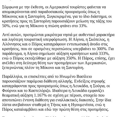
Σύμφωνα με την έκθεση, οι Αμερικανοί τουρίστες φαίνεται να
απομακρύνονται από παραδοσιακούς προορισμούς όπως η
Μύκονος και η Σαντορίνη. Συγκεκριμένα, για το ίδιο διάστημα, οι
κρατήσεις προς τη Σαντορίνη παρουσιάζουν μείωση της τάξης του
50%, ενώ για τη Μύκονο η πτώση φτάνει στο 33%.
Αντί αυτών, προτιμώνται μικρότερα νησιά με αυθεντικό χαρακτήρα
και λιγότερη τουριστική υπερφόρτωση. Η Αίγινα, η Σκόπελος, η
Αλόννησος και ο Πόρος καταγράφουν εντυπωσιακή άνοδο στις
κρατήσεις, που σε ορισμένες περιπτώσεις υπερβαίνει το 300%. Για
παράδειγμα, η Αίγινα σημείωσε αύξηση κρατήσεων κατά 333%,
ενώ ο Πόρος εκτοξεύθηκε με αύξηση 350%. Η Πάρος, επίσης, έχει
ανέλθει στη δεύτερη θέση των προτιμήσεων των Αμερικανών,
ξεπερνώντας πλέον τη Μύκονο και τη Σαντορίνη.
Παράλληλα, οι επισκέπτες από το Ηνωμένο Βασίλειο
παρουσιάζουν παρόμοια διάθεση αλλαγής. Ενδείξεις στροφής
καταγράφονται προς προορισμούς όπως η Λευκάδα, η Σούγια, οι
Φούρνοι και το Καστελόριζο. Ιδιαίτερα η Λευκάδα εμφανίζει
θεαματική αύξηση 1.167% σε σχέση με πέρυσι, στοιχείο που
αποτυπώνει έντονη διάθεση για εναλλακτικές διακοπές. Στην ίδια
λίστα ανεβαίνουν σταθερά η Τήνος και η Ηγουμενίτσα, ενώ η
Πάρος καταλαμβάνει και εδώ την πρώτη θέση στις προτιμήσεις.