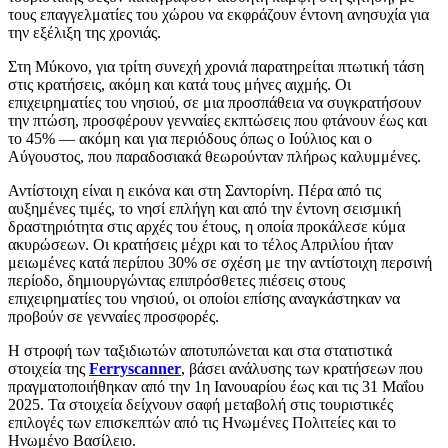
τους επαγγελματίες του χώρου να εκφράζουν έντονη ανησυχία για
την εξέλιξη της χρονιάς.
Στη Μύκονο, για τρίτη συνεχή χρονιά παρατηρείται πτωτική τάση
στις κρατήσεις, ακόμη και κατά τους μήνες αιχμής. Οι
επιχειρηματίες του νησιού, σε μια προσπάθεια να συγκρατήσουν
την πτώση, προσφέρουν γενναίες εκπτώσεις που φτάνουν έως και
το 45% — ακόμη και για περιόδους όπως ο Ιούλιος και ο
Αύγουστος, που παραδοσιακά θεωρούνταν πλήρως καλυμμένες.
Αντίστοιχη είναι η εικόνα και στη Σαντορίνη. Πέρα από τις
αυξημένες τιμές, το νησί επλήγη και από την έντονη σεισμική
δραστηριότητα στις αρχές του έτους, η οποία προκάλεσε κύμα
ακυρώσεων. Οι κρατήσεις μέχρι και το τέλος Απριλίου ήταν
μειωμένες κατά περίπου 30% σε σχέση με την αντίστοιχη περσινή
περίοδο, δημιουργώντας επιπρόσθετες πιέσεις στους
επιχειρηματίες του νησιού, οι οποίοι επίσης αναγκάστηκαν να
προβούν σε γενναίες προσφορές.
Η στροφή των ταξιδιωτών αποτυπώνεται και στα στατιστικά
στοιχεία της
Ferryscanner
, βάσει ανάλυσης των κρατήσεων που
πραγματοποιήθηκαν από την 1η Ιανουαρίου έως και τις 31 Μαΐου
2025. Τα στοιχεία δείχνουν σαφή μεταβολή στις τουριστικές
επιλογές των επισκεπτών από τις Ηνωμένες Πολιτείες και το
Ηνωμένο Βασίλειο.