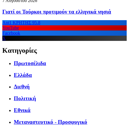
7 Αυγούστου 2026
Γιατί οι Τούρκοι προτιμούν τα ελληνικά νησιά
Ant1 ΚΡΗΤΗΣ 95.8
YouTube
Facebook
X
Κατηγορίες
Πρωτοσέλιδα
Ελλάδα
Διεθνή
Πολιτική
Εθνικά
Μεταναστευτικό - Προσφυγικό