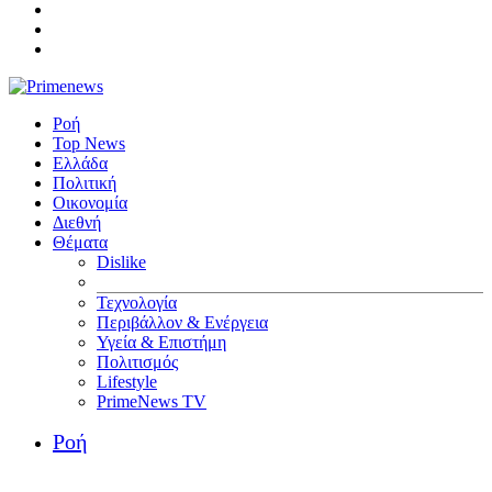
Ροή
Top News
Ελλάδα
Πολιτική
Οικονομία
Διεθνή
Θέματα
Dislike
Τεχνολογία
Περιβάλλον & Ενέργεια
Υγεία & Επιστήμη
Πολιτισμός
Lifestyle
PrimeNews TV
Ροή