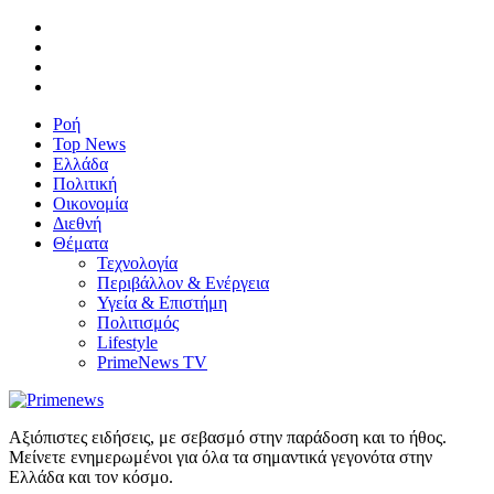
Ροή
Top News
Ελλάδα
Πολιτική
Οικονομία
Διεθνή
Θέματα
Τεχνολογία
Περιβάλλον & Ενέργεια
Υγεία & Επιστήμη
Πολιτισμός
Lifestyle
PrimeNews TV
Αξιόπιστες ειδήσεις, με σεβασμό στην παράδοση και το ήθος.
Μείνετε ενημερωμένοι για όλα τα σημαντικά γεγονότα στην
Ελλάδα και τον κόσμο.