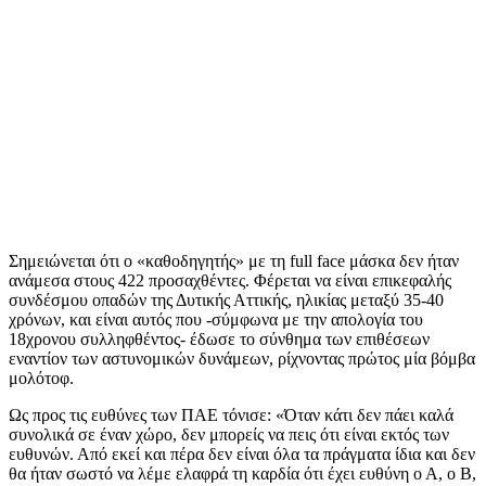
Σημειώνεται ότι ο «καθοδηγητής» με τη full face μάσκα δεν ήταν
ανάμεσα στους 422 προσαχθέντες. Φέρεται να είναι επικεφαλής
συνδέσμου οπαδών της Δυτικής Αττικής, ηλικίας μεταξύ 35-40
χρόνων, και είναι αυτός που -σύμφωνα με την απολογία του
18χρονου συλληφθέντος- έδωσε το σύνθημα των επιθέσεων
εναντίον των αστυνομικών δυνάμεων, ρίχνοντας πρώτος μία βόμβα
μολότοφ.
Ως προς τις ευθύνες των ΠΑΕ τόνισε: «Όταν κάτι δεν πάει καλά
συνολικά σε έναν χώρο, δεν μπορείς να πεις ότι είναι εκτός των
ευθυνών. Από εκεί και πέρα δεν είναι όλα τα πράγματα ίδια και δεν
θα ήταν σωστό να λέμε ελαφρά τη καρδία ότι έχει ευθύνη ο Α, ο Β,