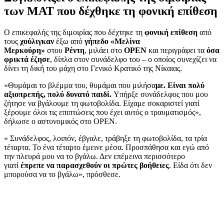
των ΜΑΤ που δέχθηκε τη φονική επίθεση
Ο επικεφαλής της διμοιρίας που δέχτηκε τη
φονική επίθεση
από
τους
χούλιγκαν
έξω από
γήπεδο «Μελίνα
Μερκούρη»
στου
Ρέντη
, μιλάει στο
OPEN
και περιγράφει τα
όσα
φρικτά έζησε
, δίπλα στον συνάδελφο του – ο οποίος συνεχίζει να
δίνει τη δική του μάχη στο Γενικό Κρατικό της Νίκαιας.
«Θυμάμαι το βλέμμα του, θυμάμαι που μιλήσα
με. Είναι πολύ
αξιοπρεπής, πολύ δυνατό παιδί.
Υπήρξε συνάδελφος που μου
ζήτησε να βγάλουμε τη φωτοβολίδα. Είχαμε σοκαριστεί γιατί
ξέρουμε όλοι τις επιπτώσεις που έχει αυτός ο τραυματισμός»,
δήλωσε ο αστυνομικός στο OPEN.
« Συνάδελφος, λοιπόν, έβγαλε, τράβηξε τη φωτοβολίδα, τα τρία
τέταρτα. Το ένα τέταρτο έμεινε μέσα. Προσπάθησα και εγώ από
την πλευρά μου να το βγάλω. Δεν επέμεινα περισσότερο
γιατί
έπρεπε να παρασχεθούν οι πρώτες βοήθειες
. Είδα ότι δεν
μπορούσα να το βγάλω», πρόσθεσε.