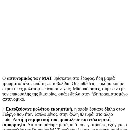
Ο
αστυνομικός των ΜΑΤ
βρίσκεται στο έδαφος, ήδη βαριά
τραυματισμένος από τη φωτοβολίδα. Οι επιθέσεις – ακόμα και με
εκρηκτικές μολότοφ – είναι συνεχείς. Μία από αυτές, σύμφωνα με
τον επικεφαλής της διμοιρίας, σκάει δίπλα στον ήδη τραυματισμένο
αστυνομικό.
«
Εκτοξεύσανε μολότοφ εκρηκτική,
η οποία έσκασε δίπλα στον
Γιώργο που ήταν ξαπλωμένος, στην άλλη πλευρά, στο άλλο
πόδι.
Αυτή η εκρηκτική του προκάλεσε και εσωτερική
αιμορραγία
. Αυτό το μάθαμε μετά, από τους γιατρούς», εξήγησε ο
επικεφαλής της διμοιρίας ΜΑΤ, ενώ τονίζει ότι, οι αστυνομικοί που