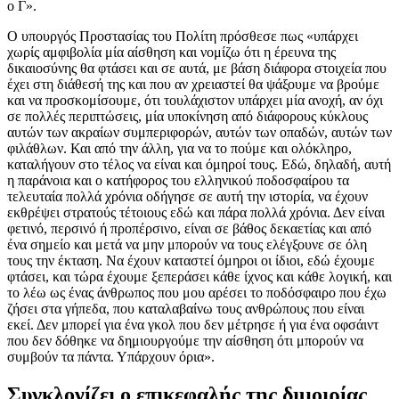
ο Γ».
Ο υπουργός Προστασίας του Πολίτη πρόσθεσε πως «υπάρχει
χωρίς αμφιβολία μία αίσθηση και νομίζω ότι η έρευνα της
δικαιοσύνης θα φτάσει και σε αυτά, με βάση διάφορα στοιχεία που
έχει στη διάθεσή της και που αν χρειαστεί θα ψάξουμε να βρούμε
και να προσκομίσουμε, ότι τουλάχιστον υπάρχει μία ανοχή, αν όχι
σε πολλές περιπτώσεις, μία υποκίνηση από διάφορους κύκλους
αυτών των ακραίων συμπεριφορών, αυτών των οπαδών, αυτών των
φιλάθλων. Και από την άλλη, για να το πούμε και ολόκληρο,
καταλήγουν στο τέλος να είναι και όμηροί τους. Εδώ, δηλαδή, αυτή
η παράνοια και ο κατήφορος του ελληνικού ποδοσφαίρου τα
τελευταία πολλά χρόνια οδήγησε σε αυτή την ιστορία, να έχουν
εκθρέψει στρατούς τέτοιους εδώ και πάρα πολλά χρόνια. Δεν είναι
φετινό, περσινό ή προπέρσινο, είναι σε βάθος δεκαετίας και από
ένα σημείο και μετά να μην μπορούν να τους ελέγξουνε σε όλη
τους την έκταση. Να έχουν καταστεί όμηροι οι ίδιοι, εδώ έχουμε
φτάσει, και τώρα έχουμε ξεπεράσει κάθε ίχνος και κάθε λογική, και
το λέω ως ένας άνθρωπος που μου αρέσει το ποδόσφαιρο που έχω
ζήσει στα γήπεδα, που καταλαβαίνω τους ανθρώπους που είναι
εκεί. Δεν μπορεί για ένα γκολ που δεν μέτρησε ή για ένα οφσάιντ
που δεν δόθηκε να δημιουργούμε την αίσθηση ότι μπορούν να
συμβούν τα πάντα. Υπάρχουν όρια».
Συγκλονίζει ο επικεφαλής της διμοιρίας