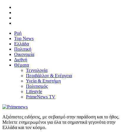
Ροή
Top News
Ελλάδα
Πολιτική
Οικονομία
Διεθνή
Θέματα
Τεχνολογία
Περιβάλλον & Ενέργεια
Υγεία & Επιστήμη
Πολιτισμός
Lifestyle
PrimeNews TV
Αξιόπιστες ειδήσεις, με σεβασμό στην παράδοση και το ήθος.
Μείνετε ενημερωμένοι για όλα τα σημαντικά γεγονότα στην
Ελλάδα και τον κόσμο.