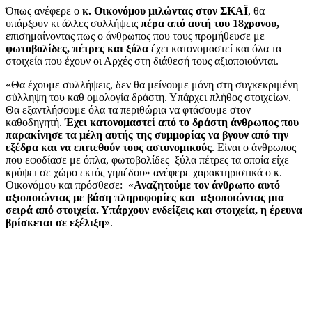
Όπως ανέφερε ο
κ. Οικονόμου μιλώντας στον ΣΚΑΪ
, θα
υπάρξουν κι άλλες συλλήψεις
πέρα από αυτή του 18χρονου,
επισημαίνοντας πως ο άνθρωπος που τους προμήθευσε με
φωτοβολίδες, πέτρες και ξύλα
έχει κατονομαστεί και όλα τα
στοιχεία που έχουν οι Αρχές στη διάθεσή τους αξιοποιούνται.
«Θα έχουμε συλλήψεις, δεν θα μείνουμε μόνη στη συγκεκριμένη
σύλληψη του καθ ομολογία δράστη. Υπάρχει πλήθος στοιχείων.
Θα εξαντλήσουμε όλα τα περιθώρια να φτάσουμε στον
καθοδηγητή.
Έχει κατονομαστεί από το δράστη άνθρωπος που
παρακίνησε τα μέλη αυτής της συμμορίας να βγουν από την
εξέδρα και να επιτεθούν τους αστυνομικούς
. Είναι ο άνθρωπος
που εφοδίασε με όπλα, φωτοβολίδες ξύλα πέτρες τα οποία είχε
κρύψει σε χώρο εκτός γηπέδου» ανέφερε χαρακτηριστικά ο κ.
Οικονόμου και πρόσθεσε: «
Αναζητούμε τον άνθρωπο αυτό
αξιοποιώντας με βάση πληροφορίες και αξιοποιώντας μια
σειρά από στοιχεία. Υπάρχουν ενδείξεις και στοιχεία, η έρευνα
βρίσκεται σε εξέλιξη
».