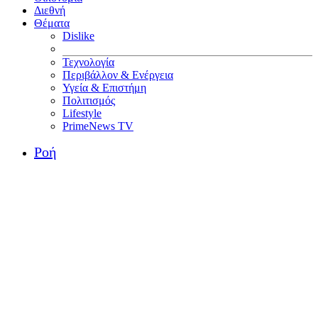
Διεθνή
Θέματα
Dislike
Τεχνολογία
Περιβάλλον & Ενέργεια
Υγεία & Επιστήμη
Πολιτισμός
Lifestyle
PrimeNews TV
Ροή