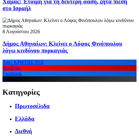
Χαμάς: Έτοιμη για τη δεύτερη φάση, ζητά πίεση
στο Ισραήλ
8 Αυγούστου 2026
Δήμος Αθηναίων: Κλείνει ο Λόφος Φινόπουλου
λόγω κινδύνου πυρκαγιάς
Ant1 ΚΡΗΤΗΣ 95.8
YouTube
Facebook
X
Κατηγορίες
Πρωτοσέλιδα
Ελλάδα
Διεθνή