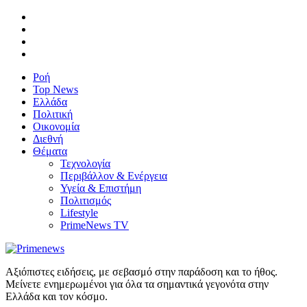
Ροή
Top News
Ελλάδα
Πολιτική
Οικονομία
Διεθνή
Θέματα
Τεχνολογία
Περιβάλλον & Ενέργεια
Υγεία & Επιστήμη
Πολιτισμός
Lifestyle
PrimeNews TV
Αξιόπιστες ειδήσεις, με σεβασμό στην παράδοση και το ήθος.
Μείνετε ενημερωμένοι για όλα τα σημαντικά γεγονότα στην
Ελλάδα και τον κόσμο.