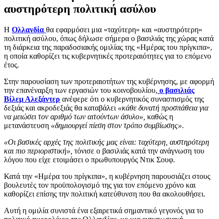
αυστηρότερη πολιτική ασύλου
Η
Ολλανδία
θα εφαρμόσει μια «ταχύτερη» και «αυστηρότερη»
πολιτική ασύλου, όπως δήλωσε σήμερα ο βασιλιάς της χώρας κατά
τη διάρκεια της παραδοσιακής ομιλίας της «Ημέρας του πρίγκιπα»,
η οποία καθορίζει τις κυβερνητικές προτεραιότητες για το επόμενο
έτος.
Στην παρουσίαση των προτεραιοτήτων της κυβέρνησης, με αφορμή
την επανέναρξη των εργασιών του κοινοβουλίου,
ο βασιλιάς
Βίλεμ Αλεξάντερ
ανέφερε ότι ο κυβερνητικός συνασπισμός της
δεξιάς και ακροδεξιάς θα καταβάλει
«κάθε δυνατή προσπάθεια για
να μειώσει τον αριθμό των αιτούντων άσυλο»,
καθώς η
μετανάστευση
«δημιουργεί πίεση στον τρόπο συμβίωσης»
.
«Οι βασικές αρχές της πολιτικής μας είναι: ταχύτερη, αυστηρότερη
και πιο περιοριστική»,
τόνισε ο βασιλιάς κατά την ανάγνωση του
λόγου που είχε ετοιμάσει ο πρωθυπουργός Ντικ Σουφ.
Κατά την «Ημέρα του πρίγκιπα», η κυβέρνηση παρουσιάζει στους
βουλευτές τον προϋπολογισμό της για τον επόμενο χρόνο και
καθορίζει επίσης την πολιτική κατεύθυνση που θα ακολουθήσει.
Αυτή η ομιλία συνιστά ένα εξαιρετικά σημαντικό γεγονός για το